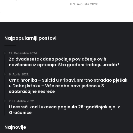
3. Avgusta 2026.
Najpopularniji postovi
12. Decembra 2024.
Za dvadesetak dana počinje povlačenje ovih
novčanica iz opticaja: Šta građani trebaju uraditi?
6. Aprila 2021.
Crna hronika – Suicid u Pribavi, smrtno stradao pješak
u Doboj Istoku – Više osoba povrijeđeno u 3
saobraćajne nesreće
20. Oktobra 2022.
U nesreći kod Lukavca poginula 26-godišnjakinja iz
Gračanice
Najnovije