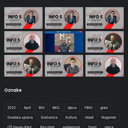
Oznake
2022
April
BiH
BKC
djeca
FBiH
grad
Gradska uprava
Gračanica
Kultura
mladi
Nogomet
OŠ Hasan Kikić
Rezultati
solidarnost
Sport
sreca