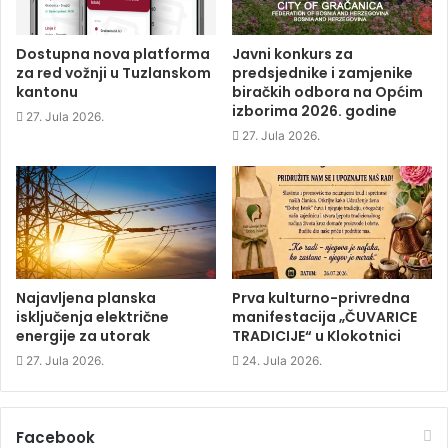
o
r
I
n
k
(
n
e
(
O
(
w
O
p
O
w
p
e
p
i
Dostupna nova platforma
Javni konkurs za
e
n
e
n
za red vožnji u Tuzlanskom
predsjednike i zamjenike
n
s
n
d
s
i
s
o
kantonu
biračkih odbora na Općim
i
n
i
w
izborima 2026. godine
n
n
n
)
27. Jula 2026.
n
e
n
e
w
e
27. Jula 2026.
w
w
w
w
i
w
i
n
i
n
d
n
d
o
d
o
w
o
w
)
w
)
)
Najavljena planska
Prva kulturno-privredna
isključenja električne
manifestacija „ČUVARICE
energije za utorak
TRADICIJE“ u Klokotnici
27. Jula 2026.
24. Jula 2026.
Facebook