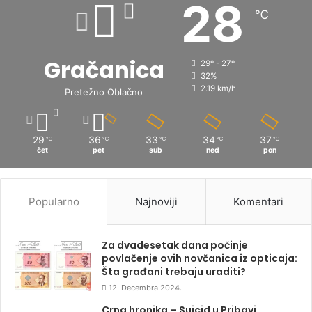
28
℃
Gračanica
29º - 27º
32%
2.19 km/h
Pretežno Oblačno
29
36
33
34
37
℃
℃
℃
℃
℃
čet
pet
sub
ned
pon
Popularno
Najnoviji
Komentari
Za dvadesetak dana počinje
povlačenje ovih novčanica iz opticaja:
Šta građani trebaju uraditi?
12. Decembra 2024.
Crna hronika – Suicid u Pribavi,