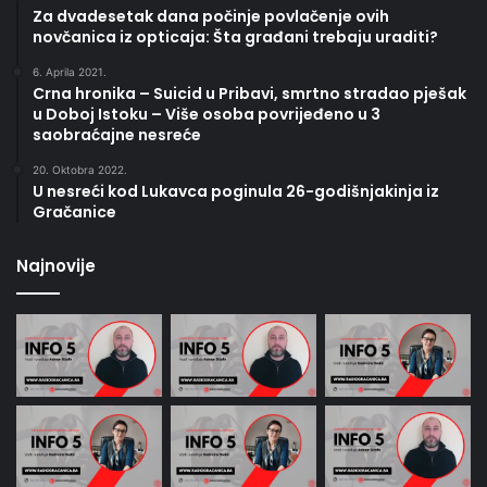
Za dvadesetak dana počinje povlačenje ovih
novčanica iz opticaja: Šta građani trebaju uraditi?
6. Aprila 2021.
Crna hronika – Suicid u Pribavi, smrtno stradao pješak
u Doboj Istoku – Više osoba povrijeđeno u 3
saobraćajne nesreće
20. Oktobra 2022.
U nesreći kod Lukavca poginula 26-godišnjakinja iz
Gračanice
Najnovije