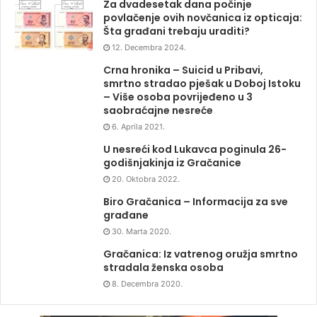
Za dvadesetak dana počinje
povlačenje ovih novčanica iz opticaja:
Šta građani trebaju uraditi?
12. Decembra 2024.
Crna hronika – Suicid u Pribavi,
smrtno stradao pješak u Doboj Istoku
– Više osoba povrijeđeno u 3
saobraćajne nesreće
6. Aprila 2021.
U nesreći kod Lukavca poginula 26-
godišnjakinja iz Gračanice
20. Oktobra 2022.
Biro Gračanica – Informacija za sve
građane
30. Marta 2020.
Gračanica: Iz vatrenog oružja smrtno
stradala ženska osoba
8. Decembra 2020.