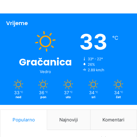
Vrijeme
33
℃
Gračanica
33º - 22º
26%
2.89 km/h
Vedro
33
36
37
34
34
℃
℃
℃
℃
℃
ned
pon
uto
sri
čet
Popularno
Najnoviji
Komentari