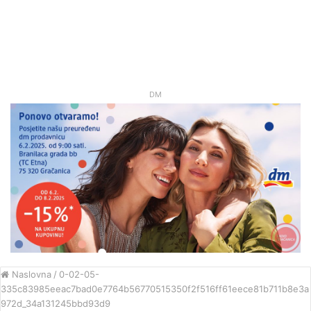
DM
Naslovna
/
0-02-05-
335c83985eeac7bad0e7764b56770515350f2f516ff61eece81b711b8e3a
972d_34a131245bbd93d9