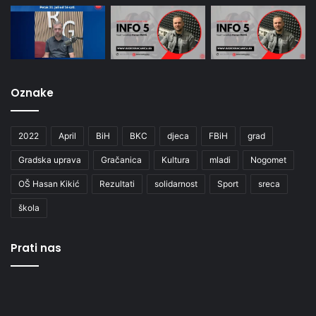
Oznake
2022
April
BiH
BKC
djeca
FBiH
grad
Gradska uprava
Gračanica
Kultura
mladi
Nogomet
OŠ Hasan Kikić
Rezultati
solidarnost
Sport
sreca
škola
Prati nas