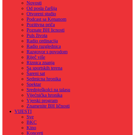
Novosti
Od posla čaršija
Otvoreni studio
Podcast sa Kenanom
Pozitivna priča
Poznate BH licnosti
Puls života
Radio ordinacija
Radio razglednica
Razgovor s povodom
Riječ više
Riznica znanja
Sa sportskih terena
Šareni sat
Sedmicna hronika
Spektar
Srednjoškolci na talasu
Vijećnićka hronika
Vjerski program
Znamenite BH ličnosti
VIJESTI
Sve
BKC
Kino
Koncerti