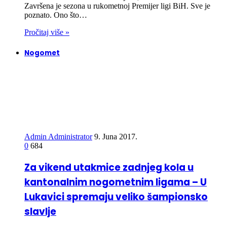
Završena je sezona u rukometnoj Premijer ligi BiH. Sve je
poznato. Ono što…
Pročitaj više »
Nogomet
Admin Administrator
9. Juna 2017.
0
684
Za vikend utakmice zadnjeg kola u
kantonalnim nogometnim ligama – U
Lukavici spremaju veliko šampionsko
slavlje