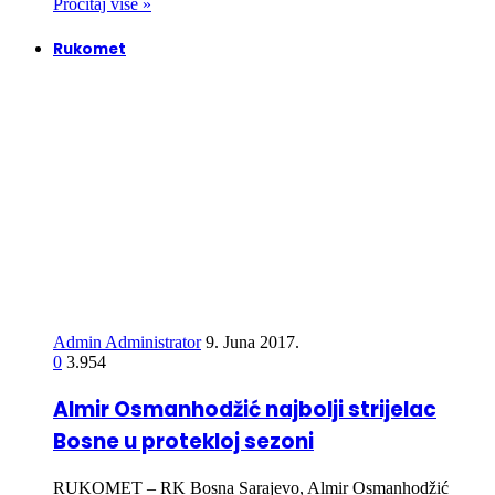
Pročitaj više »
Rukomet
Admin Administrator
9. Juna 2017.
0
3.954
Almir Osmanhodžić najbolji strijelac
Bosne u protekloj sezoni
RUKOMET – RK Bosna Sarajevo, Almir Osmanhodžić