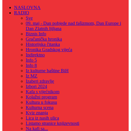
NASLOVNA
RADIO
Sve
09. maj - Dan pobjede nad fašizmom, Dan Europe i
Dan Zlatnih ljiljana
Biznis Info
Gračanička hronika
Historijska čitanka
Hronika Gradskog vijeća
Indirektno
Info 5
Info 8
Iz kulturne baštine BiH
Iz MZ
Izaberi zdravlje
Izbori 2024
Kafa s vijećnikom
Kolažni program
Kultura u fokusu
Kulturna scena
Kviz znanja
Lica iz nasih ulica
Listamo stranice knjizevnosti
Na kafi sa...