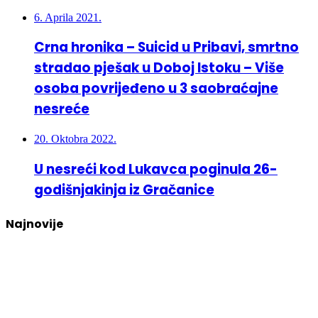
6. Aprila 2021.
Crna hronika – Suicid u Pribavi, smrtno
stradao pješak u Doboj Istoku – Više
osoba povrijeđeno u 3 saobraćajne
nesreće
20. Oktobra 2022.
U nesreći kod Lukavca poginula 26-
godišnjakinja iz Gračanice
Najnovije