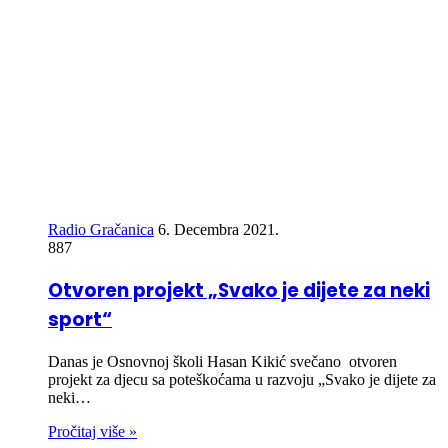
Radio Gračanica
6. Decembra 2021.
887
Otvoren projekt „Svako je dijete za neki
sport“
Danas je Osnovnoj školi Hasan Kikić svečano otvoren
projekt za djecu sa poteškoćama u razvoju „Svako je dijete za
neki…
Pročitaj više »