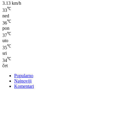
3.13 km/h
℃
33
ned
℃
36
pon
℃
37
uto
℃
35
sri
℃
34
čet
Popularno
Najnoviji
Komentari