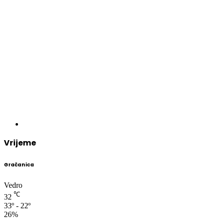
Vrijeme
Gračanica
Vedro
℃
32
33º - 22º
26%