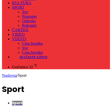
KULTURA
SPORT
Sve
Nogomet
Odbojka
Rukomet
ČARŠIJA
VIDEO
VIJESTI
Crna hronika
Sve
Crna hronika
SLUŠAJTE UŽIVO
℃
Gračanica
32
Naslovna
/
Sport
Sport
Sport