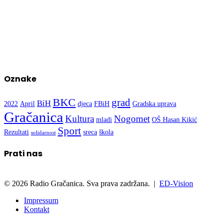
Oznake
BKC
grad
BiH
2022
April
djeca
FBiH
Gradska uprava
Gračanica
Kultura
Nogomet
mladi
OŠ Hasan Kikić
Sport
Rezultati
sreca
škola
solidarnost
Prati nas
© 2026 Radio Gračanica. Sva prava zadržana. |
ED-Vision
Impressum
Kontakt