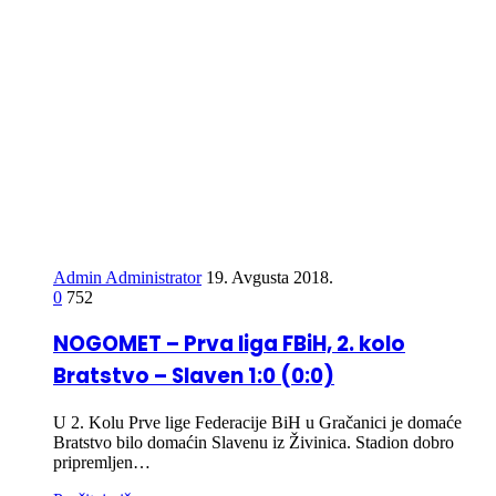
Admin Administrator
19. Avgusta 2018.
0
752
NOGOMET – Prva liga FBiH, 2. kolo
Bratstvo – Slaven 1:0 (0:0)
U 2. Kolu Prve lige Federacije BiH u Gračanici je domaće
Bratstvo bilo domaćin Slavenu iz Živinica. Stadion dobro
pripremljen…