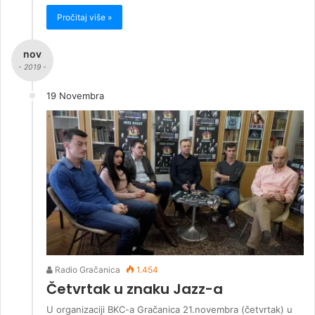
Pročitaj više »
nov
- 2019 -
19 Novembra
Radio Gračanica
1.454
Četvrtak u znaku Jazz-a
U organizaciji BKC-a Gračanica 21.novembra (četvrtak) u