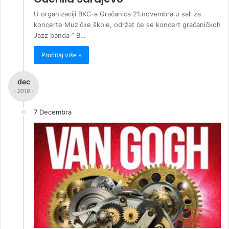
U organizaciji BKC-a Gračanica 21.novembra u sali za
koncerte Muzičke škole, održat će se koncert gračaničkoh
Jazz banda ” B…
Pročitaj više »
dec
- 2018 -
7 Decembra