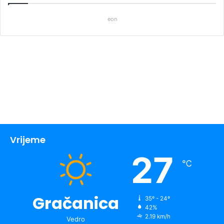
eon
Vrijeme
27
℃
Gračanica
35º - 24º
42%
2.19 km/h
Vedro