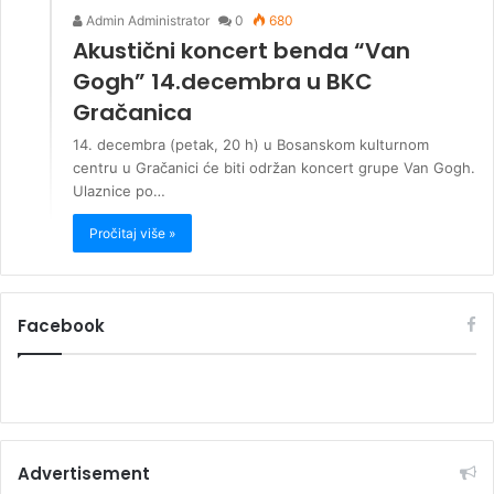
Admin Administrator
0
680
Akustični koncert benda “Van
Gogh” 14.decembra u BKC
Gračanica
14. decembra (petak, 20 h) u Bosanskom kulturnom
centru u Gračanici će biti održan koncert grupe Van Gogh.
Ulaznice po…
Pročitaj više »
Facebook
Advertisement