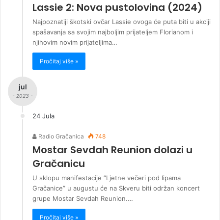
Lassie 2: Nova pustolovina (2024)
Najpoznatiji škotski ovčar Lassie ovoga će puta biti u akciji
spašavanja sa svojim najboljim prijateljem Florianom i
njihovim novim prijateljima…
Pročitaj više »
jul
- 2023 -
24 Jula
Radio Gračanica
748
Mostar Sevdah Reunion dolazi u
Gračanicu
U sklopu manifestacije ”Ljetne večeri pod lipama
Gračanice” u augustu će na Skveru biti održan koncert
grupe Mostar Sevdah Reunion.…
Pročitaj više »