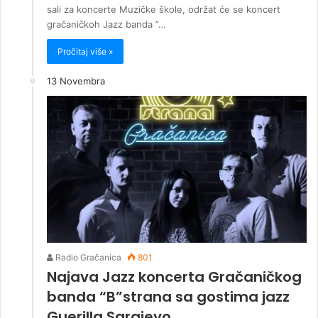
sali za koncerte Muzičke škole, održat će se koncert
gračaničkoh Jazz banda ”…
Pročitaj više »
13 Novembra
Radio Gračanica
801
Najava Jazz koncerta Gračaničkog
banda “B”strana sa gostima jazz
Guerilla Sarajevo