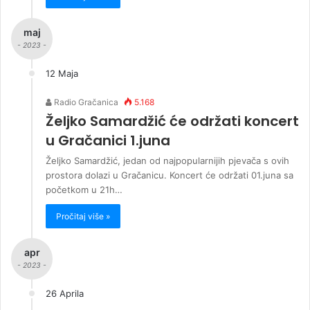
maj
- 2023 -
12 Maja
Radio Gračanica
5.168
Željko Samardžić će održati koncert
u Gračanici 1.juna
Željko Samardžić, jedan od najpopularnijih pjevača s ovih
prostora dolazi u Gračanicu. Koncert će održati 01.juna sa
početkom u 21h…
Pročitaj više »
apr
- 2023 -
26 Aprila