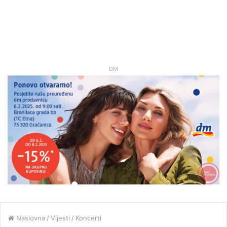
DM
Naslovna
/
Vijesti
/
Koncerti