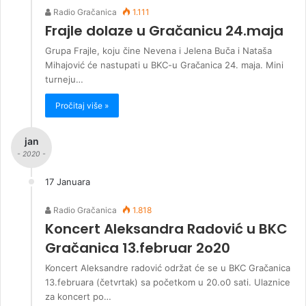
Radio Gračanica
1.111
Frajle dolaze u Gračanicu 24.maja
Grupa Frajle, koju čine Nevena i Jelena Buča i Nataša
Mihajović će nastupati u BKC-u Gračanica 24. maja. Mini
turneju…
Pročitaj više »
jan
- 2020 -
17 Januara
Radio Gračanica
1.818
Koncert Aleksandra Radović u BKC
Gračanica 13.februar 2o20
Koncert Aleksandre radović održat će se u BKC Gračanica
13.februara (četvrtak) sa početkom u 20.o0 sati. Ulaznice
za koncert po…