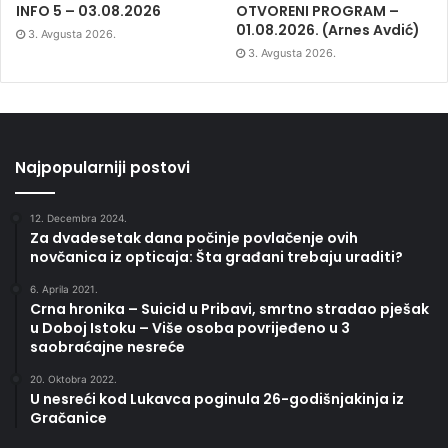
INFO 5 – 03.08.2026
OTVORENI PROGRAM –
01.08.2026. (Arnes Avdić)
3. Avgusta 2026.
3. Avgusta 2026.
Najpopularniji postovi
12. Decembra 2024.
Za dvadesetak dana počinje povlačenje ovih
novčanica iz opticaja: Šta građani trebaju uraditi?
6. Aprila 2021.
Crna hronika – Suicid u Pribavi, smrtno stradao pješak
u Doboj Istoku – Više osoba povrijeđeno u 3
saobraćajne nesreće
20. Oktobra 2022.
U nesreći kod Lukavca poginula 26-godišnjakinja iz
Gračanice