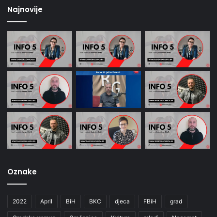
Najnovije
Oznake
2022
April
BiH
BKC
djeca
FBiH
grad