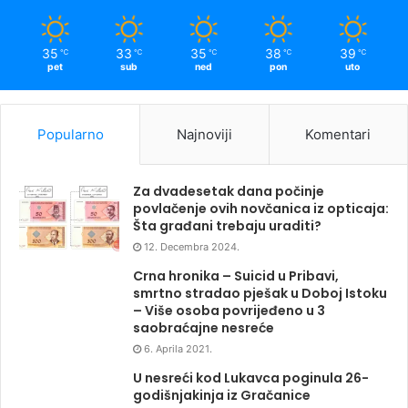
35
33
35
38
39
℃
℃
℃
℃
℃
pet
sub
ned
pon
uto
Popularno
Najnoviji
Komentari
Za dvadesetak dana počinje
povlačenje ovih novčanica iz opticaja:
Šta građani trebaju uraditi?
12. Decembra 2024.
Crna hronika – Suicid u Pribavi,
smrtno stradao pješak u Doboj Istoku
– Više osoba povrijeđeno u 3
saobraćajne nesreće
6. Aprila 2021.
U nesreći kod Lukavca poginula 26-
godišnjakinja iz Gračanice