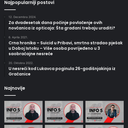
Najpopularniji postovi
12. Decembra 2024.
Za dvadesetak dana počinje povlačenje ovih
novčanica iz opticaja: Šta građani trebaju uraditi?
6. Aprila 2021.
Crna hronika – Suicid u Pribavi, smrtno stradao pješak
u Doboj Istoku – Više osoba povrijeđeno u 3
saobraćajne nesreće
20. Oktobra 2022.
U nesreći kod Lukavca poginula 26-godišnjakinja iz
Gračanice
Najnovije