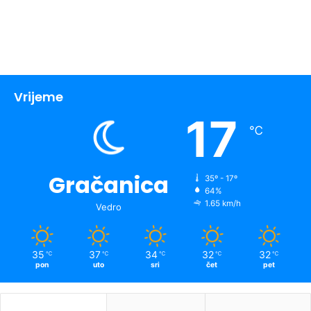
Vrijeme
17
℃
Gračanica
35º - 17º
64%
1.65 km/h
Vedro
35
37
34
32
32
℃
℃
℃
℃
℃
pon
uto
sri
čet
pet