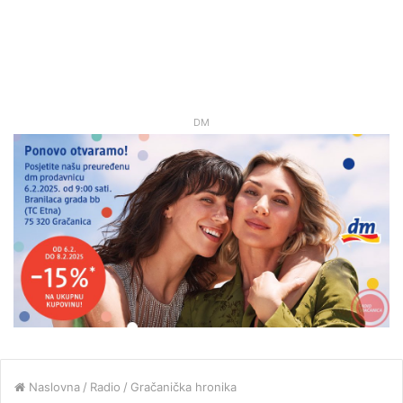
DM
Naslovna
/
Radio
/
Gračanička hronika