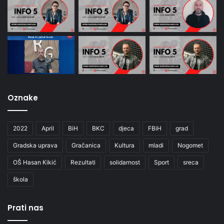
Oznake
2022
April
BiH
BKC
djeca
FBiH
grad
Gradska uprava
Gračanica
Kultura
mladi
Nogomet
OŠ Hasan Kikić
Rezultati
solidarnost
Sport
sreca
škola
Prati nas