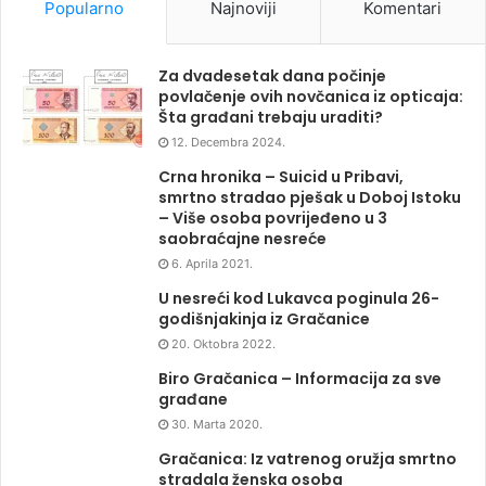
Popularno
Najnoviji
Komentari
Za dvadesetak dana počinje
povlačenje ovih novčanica iz opticaja:
Šta građani trebaju uraditi?
12. Decembra 2024.
Crna hronika – Suicid u Pribavi,
smrtno stradao pješak u Doboj Istoku
– Više osoba povrijeđeno u 3
saobraćajne nesreće
6. Aprila 2021.
U nesreći kod Lukavca poginula 26-
godišnjakinja iz Gračanice
20. Oktobra 2022.
Biro Gračanica – Informacija za sve
građane
30. Marta 2020.
Gračanica: Iz vatrenog oružja smrtno
stradala ženska osoba