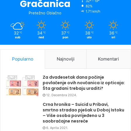
Gračanica
32º - 19º
82%
1.71 km/h
Pretežno Oblačno
32
34
37
38
36
℃
℃
℃
℃
℃
sub
ned
pon
uto
sri
Popularno
Najnoviji
Komentari
Za dvadesetak dana počinje
povlačenje ovih novčanica iz opticaja:
Šta građani trebaju uraditi?
12. Decembra 2024.
Crna hronika – Suicid u Pribavi,
smrtno stradao pješak u Doboj Istoku
– Više osoba povrijeđeno u 3
saobraćajne nesreće
6. Aprila 2021.