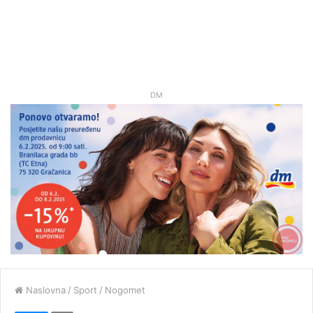
DM
Naslovna
/
Sport
/
Nogomet