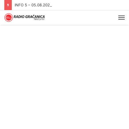
INFO 5 – 05.08.2026
Me