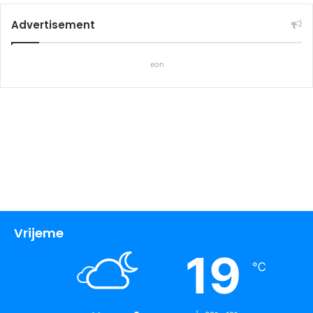
Advertisement
eon
Vrijeme
19
℃