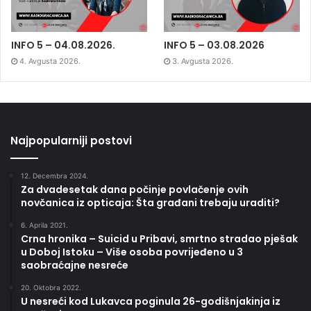
INFO 5 – 04.08.2026.
INFO 5 – 03.08.2026
4. Avgusta 2026.
3. Avgusta 2026.
Najpopularniji postovi
12. Decembra 2024.
Za dvadesetak dana počinje povlačenje ovih
novčanica iz opticaja: Šta građani trebaju uraditi?
6. Aprila 2021.
Crna hronika – Suicid u Pribavi, smrtno stradao pješak
u Doboj Istoku – Više osoba povrijeđeno u 3
saobraćajne nesreće
20. Oktobra 2022.
U nesreći kod Lukavca poginula 26-godišnjakinja iz