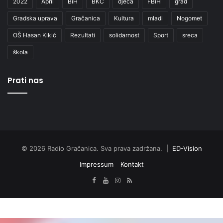
2022
April
BiH
BKC
djeca
FBiH
grad
Gradska uprava
Gračanica
Kultura
mladi
Nogomet
OŠ Hasan Kikić
Rezultati
solidarnost
Sport
sreca
škola
Prati nas
© 2026 Radio Gračanica. Sva prava zadržana. |
ED-Vision
Impressum
Kontakt