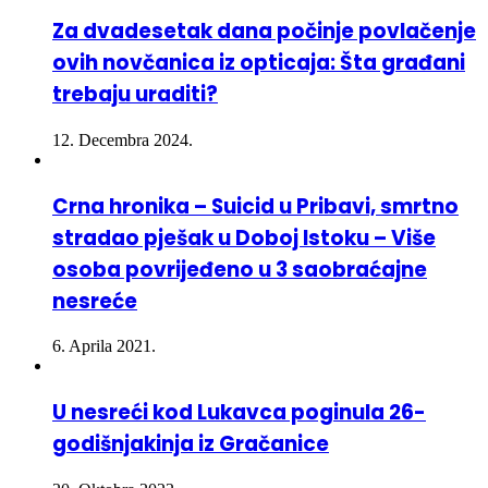
Za dvadesetak dana počinje povlačenje
ovih novčanica iz opticaja: Šta građani
trebaju uraditi?
12. Decembra 2024.
Crna hronika – Suicid u Pribavi, smrtno
stradao pješak u Doboj Istoku – Više
osoba povrijeđeno u 3 saobraćajne
nesreće
6. Aprila 2021.
U nesreći kod Lukavca poginula 26-
godišnjakinja iz Gračanice