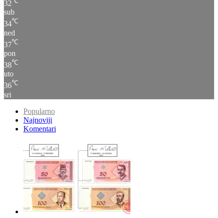
℃
32
sub
℃
34
ned
℃
37
pon
℃
38
uto
℃
36
sri
Popularno
Najnoviji
Komentari