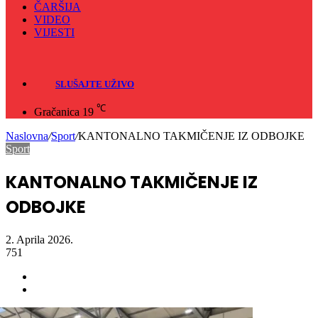
ČARŠIJA
VIDEO
VIJESTI
Sve
Crna hronika
SLUŠAJTE UŽIVO
℃
Gračanica
19
Naslovna
/
Sport
/
KANTONALNO TAKMIČENJE IZ ODBOJKE
Sport
KANTONALNO TAKMIČENJE IZ
ODBOJKE
2. Aprila 2026.
751