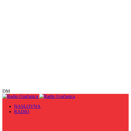
DM
NASLOVNA
RADIO
Sve
09. maj - Dan pobjede nad fašizmom, Dan Europe i
Dan Zlatnih ljiljana