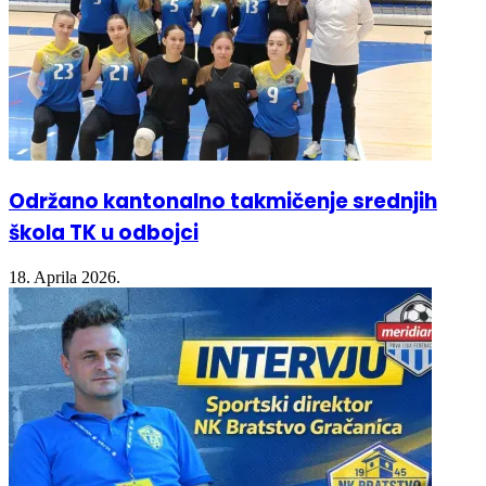
Održano kantonalno takmičenje srednjih
škola TK u odbojci
18. Aprila 2026.