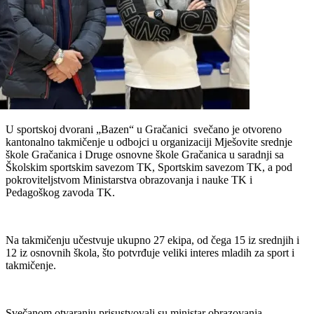
U sportskoj dvorani „Bazen“ u Gračanici svečano je otvoreno
kantonalno takmičenje u odbojci u organizaciji Mješovite srednje
škole Gračanica i Druge osnovne škole Gračanica u saradnji sa
Školskim sportskim savezom TK, Sportskim savezom TK, a pod
pokroviteljstvom Ministarstva obrazovanja i nauke TK i
Pedagoškog zavoda TK.
Na takmičenju učestvuje ukupno 27 ekipa, od čega 15 iz srednjih i
12 iz osnovnih škola, što potvrđuje veliki interes mladih za sport i
takmičenje.
Svečanom otvaranju prisustvovali su ministar obrazovanja