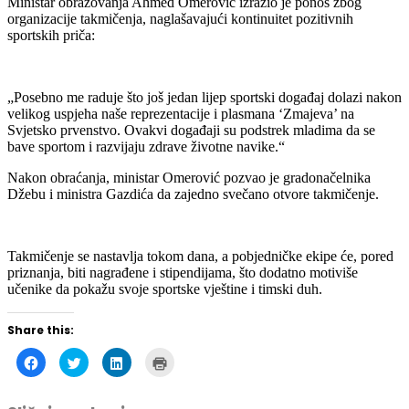
Ministar obrazovanja Ahmed Omerović izrazio je ponos zbog
organizacije takmičenja, naglašavajući kontinuitet pozitivnih
sportskih priča:
„Posebno me raduje što još jedan lijep sportski događaj dolazi nakon
velikog uspjeha naše reprezentacije i plasmana ‘Zmajeva’ na
Svjetsko prvenstvo. Ovakvi događaji su podstrek mladima da se
bave sportom i razvijaju zdrave životne navike.“
Nakon obraćanja, ministar Omerović pozvao je gradonačelnika
Džebu i ministra Gazdića da zajedno svečano otvore takmičenje.
Takmičenje se nastavlja tokom dana, a pobjedničke ekipe će, pored
priznanja, biti nagrađene i stipendijama, što dodatno motiviše
učenike da pokažu svoje sportske vještine i timski duh.
Share this:
Click
Click
Click
Click
to
to
to
to
share
share
share
print
on
on
on
(Opens
Facebook
Twitter
LinkedIn
in