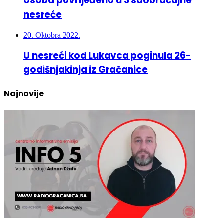
osoba povrijeđeno u 3 saobraćajne
nesreće
20. Oktobra 2022.
U nesreći kod Lukavca poginula 26-
godišnjakinja iz Gračanice
Najnovije