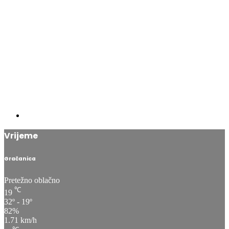
Vrijeme
Gračanica
Pretežno oblačno
℃
19
32º - 19º
82%
1.71 km/h