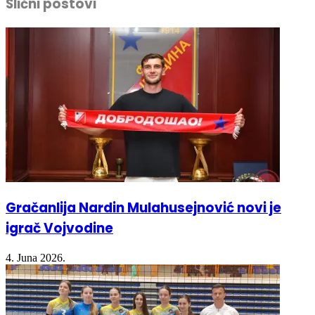
Slični postovi
(Opens
(Opens
(Opens
new
in
in
in
window)
new
new
new
window)
window)
window)
Gračanlija Nardin Mulahusejnović novi je
igrač Vojvodine
4. Juna 2026.