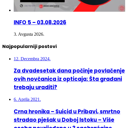
INFO 5 – 03.08.2026
3. Avgusta 2026.
Najpopularniji postovi
12. Decembra 2024.
Za dvadesetak dana počinje povlačenje
ovih novčanica iz opticaja: Šta građani
trebaju uraditi?
6. Aprila 2021.
Crna hronika – Suicid u Pribavi, smrtno
stradao pješak u Doboj Istoku – Više