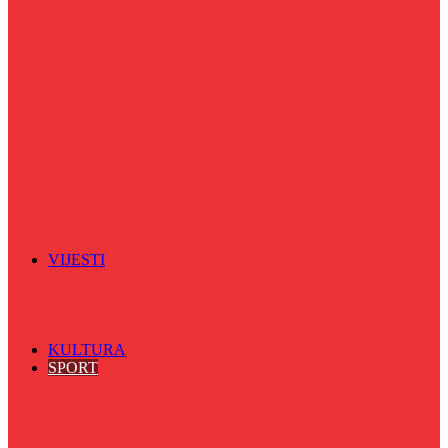
Puls života
Radio ordinacija
Radio razglednica
Razgovor s povodom
Riječ više
Riznica znanja
Sa sportskih terena
Šareni sat
Sedmicna hronika
Spektar
Srednjoškolci na talasu
Vijećnićka hronika
Vjerski program
Znamenite BH ličnosti
VIJESTI
Sve
BKC
Kino
Koncerti
KULTURA
SPORT
Sve
Nogomet
Odbojka
Rukomet