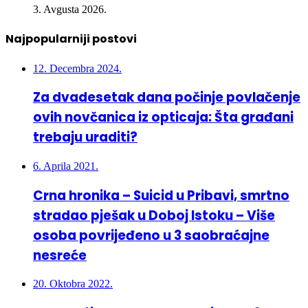
Najpopularniji postovi
12. Decembra 2024.
Za dvadesetak dana počinje povlačenje
ovih novčanica iz opticaja: Šta građani
trebaju uraditi?
6. Aprila 2021.
Crna hronika – Suicid u Pribavi, smrtno
stradao pješak u Doboj Istoku – Više
osoba povrijeđeno u 3 saobraćajne
nesreće
20. Oktobra 2022.
U nesreći kod Lukavca poginula 26-