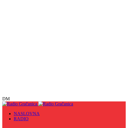
DM
NASLOVNA
RADIO
Sve
09. maj - Dan pobjede nad fašizmom, Dan Europe i
Dan Zlatnih ljiljana