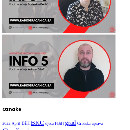
Oznake
BKC
grad
BiH
2022
April
djeca
FBiH
Gradska uprava
Gračanica
Kultura
Nogomet
mladi
OŠ Hasan Kikić
Sport