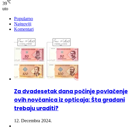
Popularno
Najnoviji
Komentari
Za dvadesetak dana počinje povlačenje
ovih novčanica iz opticaja: Šta građani
trebaju uraditi?
12. Decembra 2024.
Crna hronika – Suicid u Pribavi, smrtno