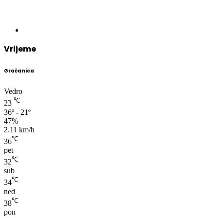
Vrijeme
Gračanica
Vedro
℃
23
36º - 21º
47%
2.11 km/h
℃
36
pet
℃
32
sub
℃
34
ned
℃
38
pon
℃
39
uto