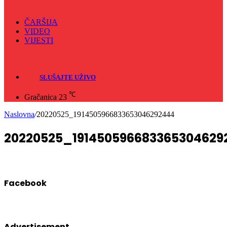
ČARŠIJA
VIDEO
VIJESTI
Sve
Crna hronika
SLUŠAJTE UŽIVO
℃
Gračanica
23
Naslovna
/
20220525_1914505966833653046292444
20220525_191450596683365304629
Facebook
Advertisement