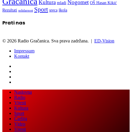
Rezultati
sreca
škola
solidarnost
Prati nas
© 2026 Radio Gračanica. Sva prava zadržana. |
ED-Vision
Impressum
Kontakt
Back
Close
Naslovna
to
Radio
top
Vijesti
button
Kultura
Sport
Čaršija
Video
Vijesti
SLUŠAJTE UŽIVO