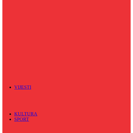
Puls života
Radio ordinacija
Radio razglednica
Razgovor s povodom
Riječ više
Riznica znanja
Sa sportskih terena
Šareni sat
Sedmicna hronika
Spektar
Srednjoškolci na talasu
Vijećnićka hronika
Vjerski program
Znamenite BH ličnosti
VIJESTI
Sve
BKC
Kino
Koncerti
KULTURA
SPORT
Sve
Nogomet
Odbojka
Rukomet