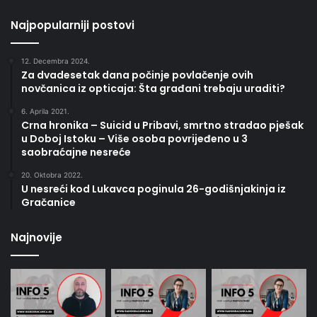
Najpopularniji postovi
12. Decembra 2024.
Za dvadesetak dana počinje povlačenje ovih
novčanica iz opticaja: Šta građani trebaju uraditi?
6. Aprila 2021.
Crna hronika – Suicid u Pribavi, smrtno stradao pješak
u Doboj Istoku – Više osoba povrijeđeno u 3
saobraćajne nesreće
20. Oktobra 2022.
U nesreći kod Lukavca poginula 26-godišnjakinja iz
Gračanice
Najnovije