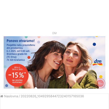
DM
Naslovna
/
20220826_1049295844723240157165036