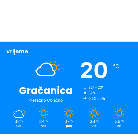
Vrijeme
20
℃
Gračanica
32º - 20º
82%
0.93 km/h
Pretežno Oblačno
32
34
37
38
36
℃
℃
℃
℃
℃
sub
ned
pon
uto
sri