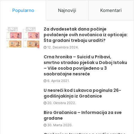
Popularno
Najnoviji
Komentari
Za dvadesetak dana počinje
povlačenje ovih novčanica iz opticaja:
Šta građani trebaju uraditi?
12. Decembra 2024.
Crna hronika – Suicid u Pribavi,
smrtno stradao pješak u Doboj Istoku
– Više osoba povrijeđeno u 3
saobraćajne nesreće
6. Aprila 2021.
U nesreći kod Lukavca poginula 26-
godišnjakinja iz Gračanice
20. Oktobra 2022.
Biro Gračanica – Informacija za sve
građane
30. Marta 2020.