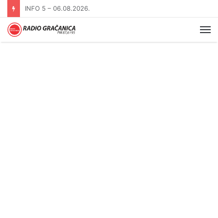
INFO 5 – 05.08.2026
Me