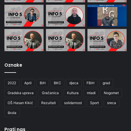
Oznake
2022
April
BiH
BKC
djeca
FBiH
grad
Gradska uprava
Gračanica
Kultura
mladi
Nogomet
OŠ Hasan Kikić
Rezultati
solidarnost
Sport
sreca
škola
Prati nas