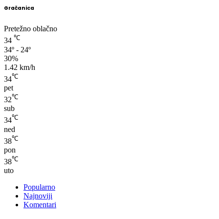
Gračanica
Pretežno oblačno
℃
34
34º - 24º
30%
1.42 km/h
℃
34
pet
℃
32
sub
℃
34
ned
℃
38
pon
℃
38
uto
Popularno
Najnoviji
Komentari