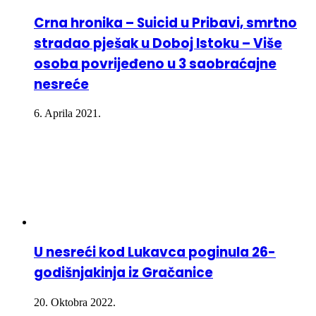
Crna hronika – Suicid u Pribavi, smrtno
stradao pješak u Doboj Istoku – Više
osoba povrijeđeno u 3 saobraćajne
nesreće
6. Aprila 2021.
U nesreći kod Lukavca poginula 26-
godišnjakinja iz Gračanice
20. Oktobra 2022.