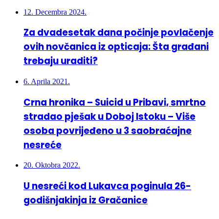
12. Decembra 2024.
Za dvadesetak dana počinje povlačenje
ovih novčanica iz opticaja: Šta građani
trebaju uraditi?
6. Aprila 2021.
Crna hronika – Suicid u Pribavi, smrtno
stradao pješak u Doboj Istoku – Više
osoba povrijeđeno u 3 saobraćajne
nesreće
20. Oktobra 2022.
U nesreći kod Lukavca poginula 26-
godišnjakinja iz Gračanice