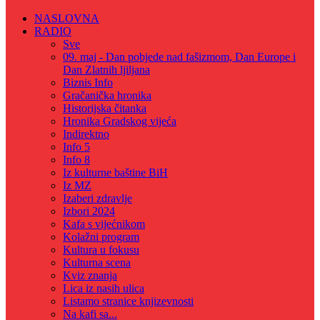
NASLOVNA
RADIO
Sve
09. maj - Dan pobjede nad fašizmom, Dan Europe i
Dan Zlatnih ljiljana
Biznis Info
Gračanička hronika
Historijska čitanka
Hronika Gradskog vijeća
Indirektno
Info 5
Info 8
Iz kulturne baštine BiH
Iz MZ
Izaberi zdravlje
Izbori 2024
Kafa s vijećnikom
Kolažni program
Kultura u fokusu
Kulturna scena
Kviz znanja
Lica iz nasih ulica
Listamo stranice knjizevnosti
Na kafi sa...