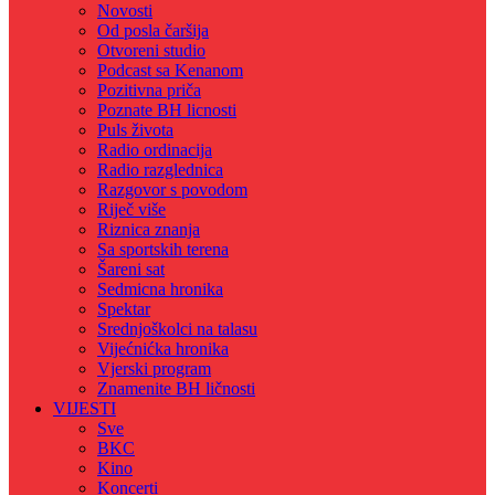
Novosti
Od posla čaršija
Otvoreni studio
Podcast sa Kenanom
Pozitivna priča
Poznate BH licnosti
Puls života
Radio ordinacija
Radio razglednica
Razgovor s povodom
Riječ više
Riznica znanja
Sa sportskih terena
Šareni sat
Sedmicna hronika
Spektar
Srednjoškolci na talasu
Vijećnićka hronika
Vjerski program
Znamenite BH ličnosti
VIJESTI
Sve
BKC
Kino
Koncerti