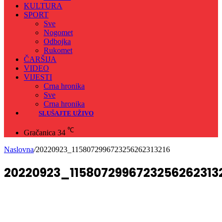
KULTURA
SPORT
Sve
Nogomet
Odbojka
Rukomet
ČARŠIJA
VIDEO
VIJESTI
Crna hronika
Sve
Crna hronika
SLUŠAJTE UŽIVO
℃
Gračanica
34
Naslovna
/
20220923_1158072996723256262313216
20220923_1158072996723256262313