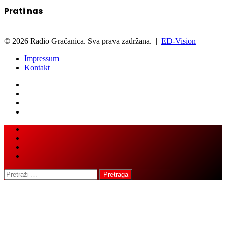
Prati nas
© 2026 Radio Gračanica. Sva prava zadržana. |
ED-Vision
Impressum
Kontakt
Back
Close
to
top
button
Pretraga: