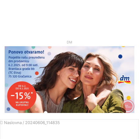
DM
Naslovna
/
20240606_114835