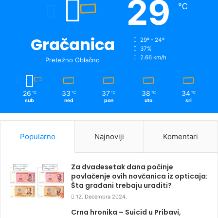
29
℃
Gračanica
29º - 24º
37%
2.66 km/h
Pretežno Oblačno
26
33
37
38
34
℃
℃
℃
℃
℃
sub
ned
pon
uto
sri
Popularno
Najnoviji
Komentari
Za dvadesetak dana počinje
povlačenje ovih novčanica iz opticaja:
Šta građani trebaju uraditi?
12. Decembra 2024.
Crna hronika – Suicid u Pribavi,