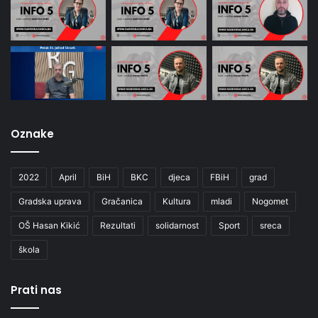
Oznake
2022
April
BiH
BKC
djeca
FBiH
grad
Gradska uprava
Gračanica
Kultura
mladi
Nogomet
OŠ Hasan Kikić
Rezultati
solidarnost
Sport
sreca
škola
Prati nas