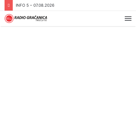
INFO 5 – 06.08.2026.
Me