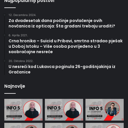
Najpopularniji postovi
12. Decembra 2024.
Za dvadesetak dana počinje povlačenje ovih
novčanica iz opticaja: Šta građani trebaju uraditi?
6. Aprila 2021.
Crna hronika – Suicid u Pribavi, smrtno stradao pješak
u Doboj Istoku – Više osoba povrijeđeno u 3
saobraćajne nesreće
20. Oktobra 2022.
U nesreći kod Lukavca poginula 26-godišnjakinja iz
Gračanice
Najnovije