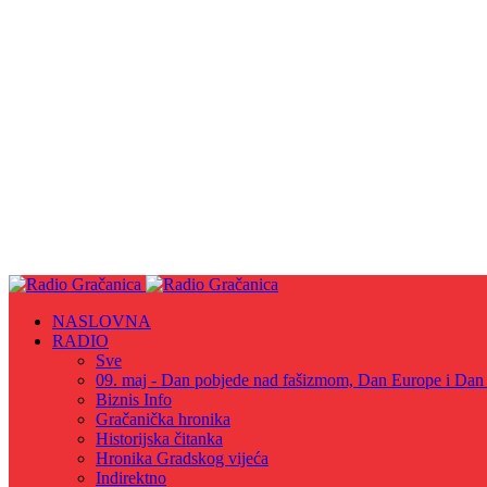
NASLOVNA
RADIO
Sve
09. maj - Dan pobjede nad fašizmom, Dan Europe i Dan Z
Biznis Info
Gračanička hronika
Historijska čitanka
Hronika Gradskog vijeća
Indirektno