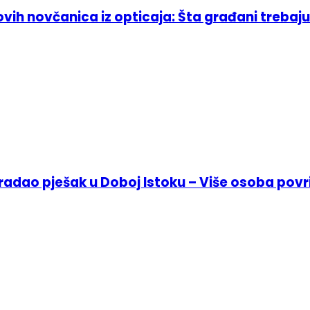
ih novčanica iz opticaja: Šta građani trebaju
stradao pješak u Doboj Istoku – Više osoba pov