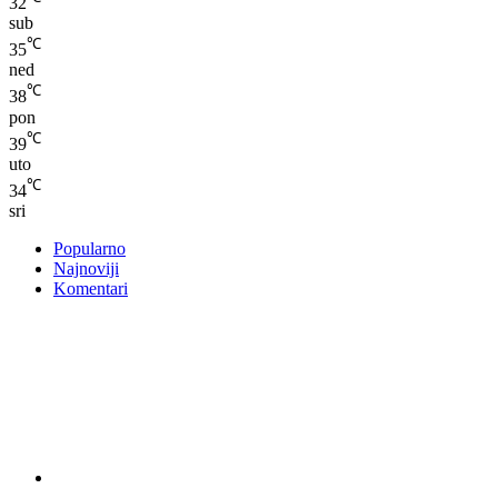
32
sub
℃
35
ned
℃
38
pon
℃
39
uto
℃
34
sri
Popularno
Najnoviji
Komentari