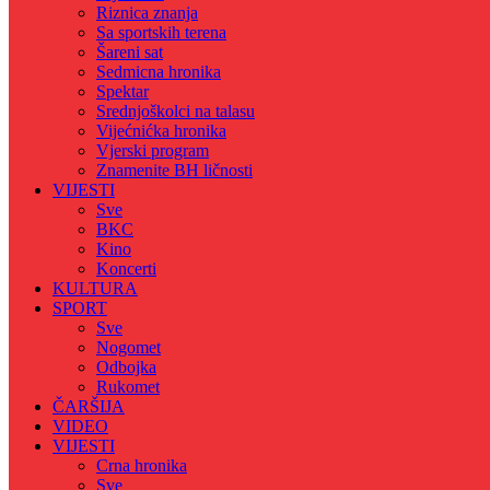
Riznica znanja
Sa sportskih terena
Šareni sat
Sedmicna hronika
Spektar
Srednjoškolci na talasu
Vijećnićka hronika
Vjerski program
Znamenite BH ličnosti
VIJESTI
Sve
BKC
Kino
Koncerti
KULTURA
SPORT
Sve
Nogomet
Odbojka
Rukomet
ČARŠIJA
VIDEO
VIJESTI
Crna hronika
Sve