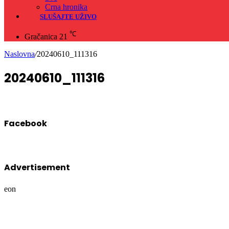
Crna hronika
SLUŠAJTE UŽIVO
℃
Gračanica
21
Naslovna
/
20240610_111316
20240610_111316
Facebook
Advertisement
eon