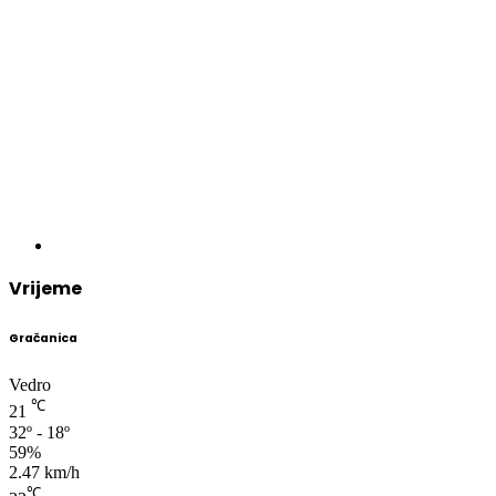
Vrijeme
Gračanica
Vedro
℃
21
32º - 18º
59%
2.47 km/h
℃