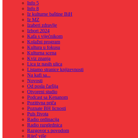
Info 5
Info 8
Iz kulturne baštine BiH
Iz MZ
Izaberi zdravlje
Izbori 2024
Kafa s vijećnikom
Kolažni program
Kultura u fokusu
Kulturna scena
Kviz znanja
Lica iz nasih ulica
Listamo stranice knjizevnosti
Na kafi sa...
Novosti
Od posla čaršija
Otvoreni studio
Podcast sa Kenanom
Pozitivna priča
Poznate BH licnosti
Puls života
Radio ordinacija
Radio razglednica
Razgovor s povodom
Riječ više