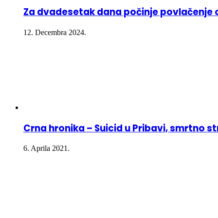
Za dvadesetak dana počinje povlačenje ov
12. Decembra 2024.
Crna hronika – Suicid u Pribavi, smrtno 
6. Aprila 2021.