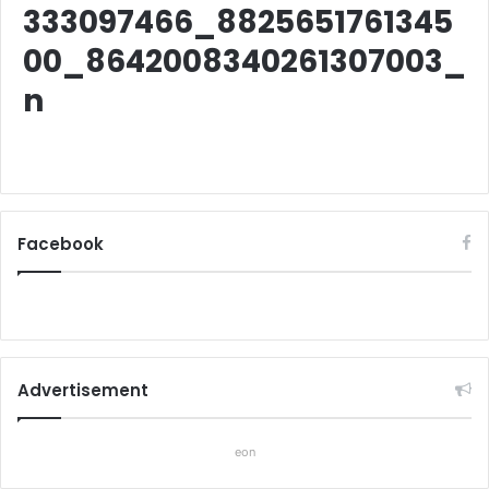
333097466_8825651761345
00_8642008340261307003_
n
Facebook
Advertisement
eon