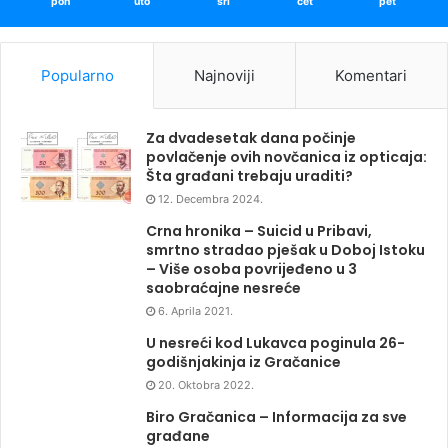
pon
uto
sri
čet
pet
Popularno
Najnoviji
Komentari
Za dvadesetak dana počinje
povlačenje ovih novčanica iz opticaja:
Šta građani trebaju uraditi?
12. Decembra 2024.
Crna hronika – Suicid u Pribavi,
smrtno stradao pješak u Doboj Istoku
– Više osoba povrijeđeno u 3
saobraćajne nesreće
6. Aprila 2021.
U nesreći kod Lukavca poginula 26-
godišnjakinja iz Gračanice
20. Oktobra 2022.
Biro Gračanica – Informacija za sve
građane