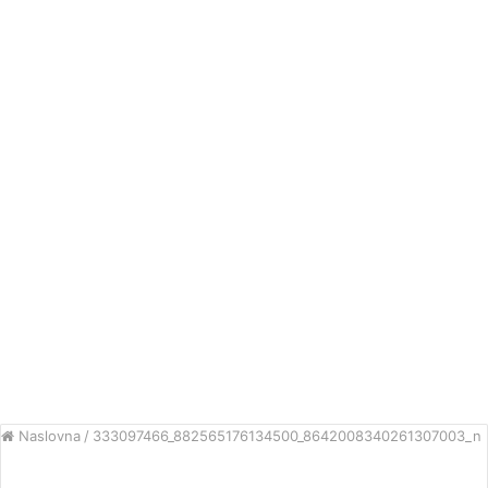
Naslovna
/
333097466_882565176134500_8642008340261307003_n