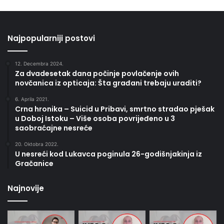
Najpopularniji postovi
12. Decembra 2024.
Za dvadesetak dana počinje povlačenje ovih
novčanica iz opticaja: Šta građani trebaju uraditi?
6. Aprila 2021.
Crna hronika – Suicid u Pribavi, smrtno stradao pješak
u Doboj Istoku – Više osoba povrijeđeno u 3
saobraćajne nesreće
20. Oktobra 2022.
U nesreći kod Lukavca poginula 26-godišnjakinja iz
Gračanice
Najnovije