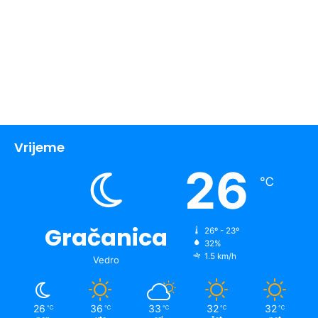
Vrijeme
26
℃
Gračanica
26º - 23º
32%
1.5 km/h
Vedro
26
36
33
32
32
℃
℃
℃
℃
℃