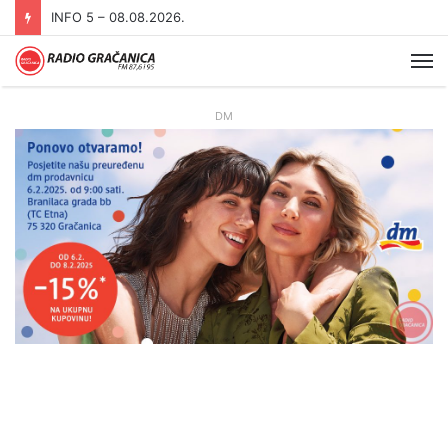
INFO 5 – 07.08.2026
Me
DM