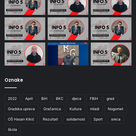
Oznake
2022
April
BiH
BKC
djeca
FBiH
grad
Gradska uprava
Gračanica
Kultura
mladi
Nogomet
OŠ Hasan Kikić
Rezultati
solidarnost
Sport
sreca
škola