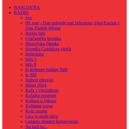
NASLOVNA
RADIO
Sve
09. maj - Dan pobjede nad fašizmom, Dan Europe i
Dan Zlatnih ljiljana
Biznis Info
Gračanička hronika
Historijska čitanka
Hronika Gradskog vijeća
Indirektno
Info 5
Info 8
Iz kulturne baštine BiH
Iz MZ
Izaberi zdravlje
Izbori 2024
Kafa s vijećnikom
Kolažni program
Kultura u fokusu
Kulturna scena
Kviz znanja
Lica iz nasih ulica
Listamo stranice knjizevnosti
Na kafi sa...