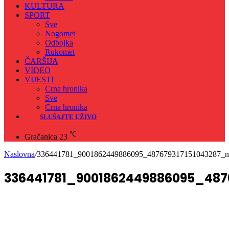
KULTURA
SPORT
Sve
Nogomet
Odbojka
Rukomet
ČARŠIJA
VIDEO
VIJESTI
Crna hronika
Sve
Crna hronika
SLUŠAJTE UŽIVO
℃
Gračanica
23
Naslovna
/
336441781_9001862449886095_487679317151043287_n
336441781_9001862449886095_487