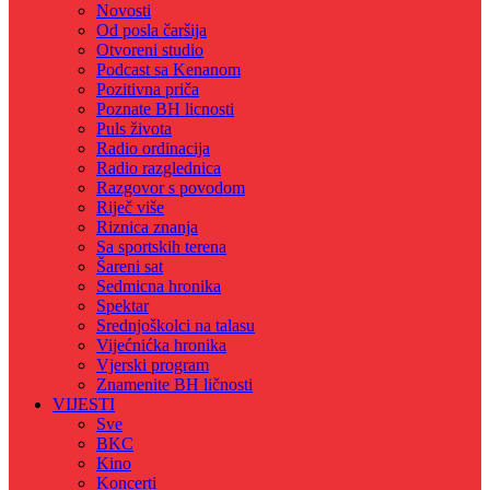
Novosti
Od posla čaršija
Otvoreni studio
Podcast sa Kenanom
Pozitivna priča
Poznate BH licnosti
Puls života
Radio ordinacija
Radio razglednica
Razgovor s povodom
Riječ više
Riznica znanja
Sa sportskih terena
Šareni sat
Sedmicna hronika
Spektar
Srednjoškolci na talasu
Vijećnićka hronika
Vjerski program
Znamenite BH ličnosti
VIJESTI
Sve
BKC
Kino
Koncerti