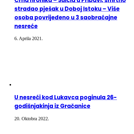
Crna hronika – Suicid u Pribavi, smrtno
stradao pješak u Doboj Istoku – Više
osoba povrijeđeno u 3 saobraćajne
nesreće
6. Aprila 2021.
U nesreći kod Lukavca poginula 26-
godišnjakinja iz Gračanice
20. Oktobra 2022.