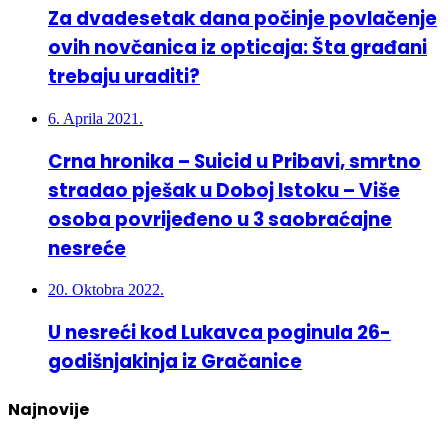
Za dvadesetak dana počinje povlačenje
ovih novčanica iz opticaja: Šta građani
trebaju uraditi?
6. Aprila 2021.
Crna hronika – Suicid u Pribavi, smrtno
stradao pješak u Doboj Istoku – Više
osoba povrijeđeno u 3 saobraćajne
nesreće
20. Oktobra 2022.
U nesreći kod Lukavca poginula 26-
godišnjakinja iz Gračanice
Najnovije