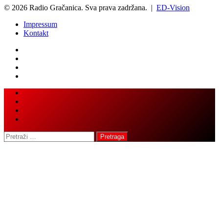
© 2026 Radio Gračanica. Sva prava zadržana. |
ED-Vision
Impressum
Kontakt
Back
Close
to
top
button
Pretraga: