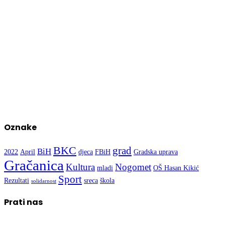
Oznake
BKC
grad
BiH
2022
April
djeca
FBiH
Gradska uprava
Gračanica
Kultura
Nogomet
mladi
OŠ Hasan Kikić
Sport
Rezultati
sreca
škola
solidarnost
Prati nas