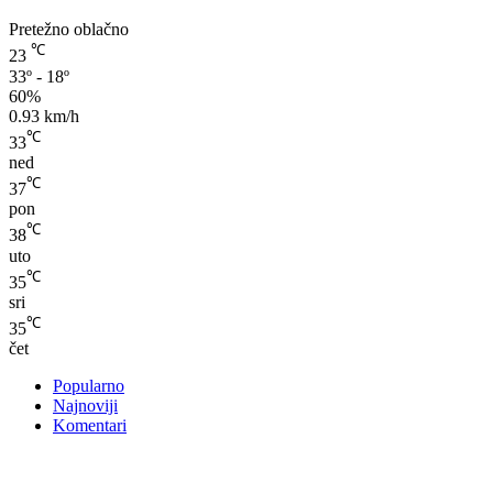
Pretežno oblačno
℃
23
33º - 18º
60%
0.93 km/h
℃
33
ned
℃
37
pon
℃
38
uto
℃
35
sri
℃
35
čet
Popularno
Najnoviji
Komentari