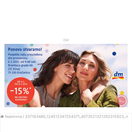
DM
Naslovna
/
337163480_124512347254371_4073521321262315923_n