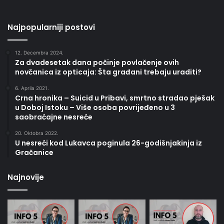
Najpopularniji postovi
12. Decembra 2024.
Za dvadesetak dana počinje povlačenje ovih
novčanica iz opticaja: Šta građani trebaju uraditi?
6. Aprila 2021.
Crna hronika – Suicid u Pribavi, smrtno stradao pješak
u Doboj Istoku – Više osoba povrijeđeno u 3
saobraćajne nesreće
20. Oktobra 2022.
U nesreći kod Lukavca poginula 26-godišnjakinja iz
Gračanice
Najnovije