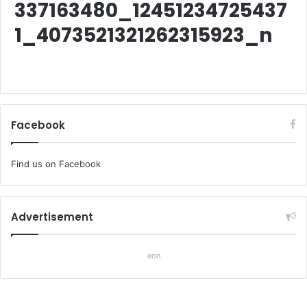
337163480_12451234725437
1_4073521321262315923_n
Facebook
Find us on Facebook
Advertisement
eon