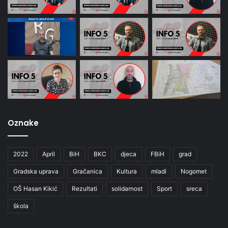
Oznake
2022
April
BiH
BKC
djeca
FBiH
grad
Gradska uprava
Gračanica
Kultura
mladi
Nogomet
OŠ Hasan Kikić
Rezultati
solidarnost
Sport
sreca
škola