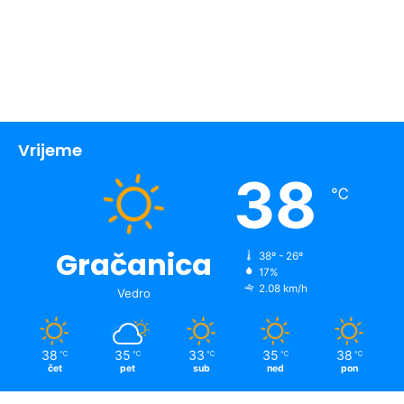
Vrijeme
38
℃
Gračanica
38º - 26º
17%
2.08 km/h
Vedro
38
35
33
35
38
℃
℃
℃
℃
℃
čet
pet
sub
ned
pon