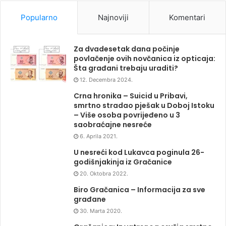
Popularno
Najnoviji
Komentari
Za dvadesetak dana počinje
povlačenje ovih novčanica iz opticaja:
Šta građani trebaju uraditi?
12. Decembra 2024.
Crna hronika – Suicid u Pribavi,
smrtno stradao pješak u Doboj Istoku
– Više osoba povrijeđeno u 3
saobraćajne nesreće
6. Aprila 2021.
U nesreći kod Lukavca poginula 26-
godišnjakinja iz Gračanice
20. Oktobra 2022.
Biro Gračanica – Informacija za sve
građane
30. Marta 2020.