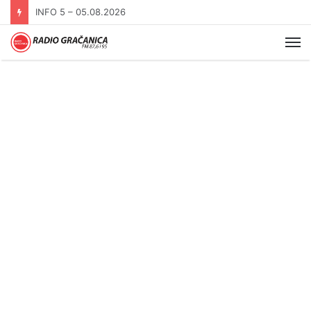
INFO 5 – 04.08.2026.
Me