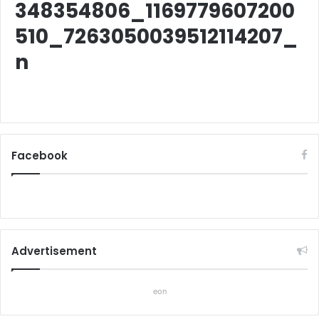
348354806_1169779607200
510_7263050039512114207_
n
Facebook
Advertisement
eon