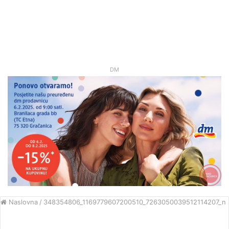
DM
Naslovna
/
348354806_1169779607200510_7263050039512114207_n