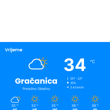
Vrijeme
34
℃
Gračanica
35º - 22º
35%
3.43 km/h
Pretežno Oblačno
35
33
35
38
38
℃
℃
℃
℃
℃
pet
sub
ned
pon
uto