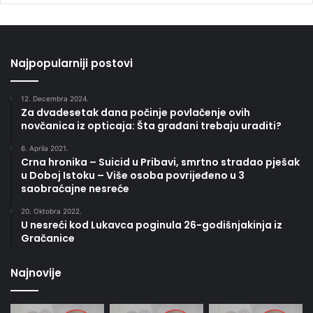
Najpopularniji postovi
12. Decembra 2024.
Za dvadesetak dana počinje povlačenje ovih
novčanica iz opticaja: Šta građani trebaju uraditi?
6. Aprila 2021.
Crna hronika – Suicid u Pribavi, smrtno stradao pješak
u Doboj Istoku – Više osoba povrijeđeno u 3
saobraćajne nesreće
20. Oktobra 2022.
U nesreći kod Lukavca poginula 26-godišnjakinja iz
Gračanice
Najnovije