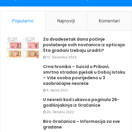
Popularno
Najnoviji
Komentari
Za dvadesetak dana počinje
povlačenje ovih novčanica iz opticaja:
Šta građani trebaju uraditi?
12. Decembra 2024.
Crna hronika – Suicid u Pribavi,
smrtno stradao pješak u Doboj Istoku
– Više osoba povrijeđeno u 3
saobraćajne nesreće
6. Aprila 2021.
U nesreći kod Lukavca poginula 26-
godišnjakinja iz Gračanice
20. Oktobra 2022.
Biro Gračanica – Informacija za sve
građane