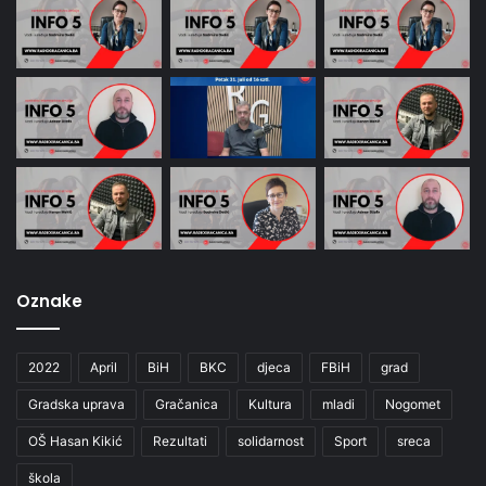
Oznake
2022
April
BiH
BKC
djeca
FBiH
grad
Gradska uprava
Gračanica
Kultura
mladi
Nogomet
OŠ Hasan Kikić
Rezultati
solidarnost
Sport
sreca
škola