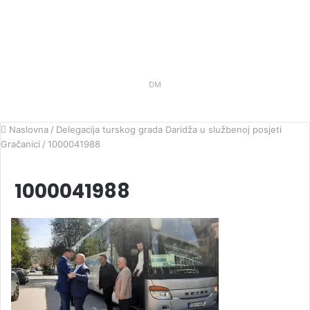
DM
Naslovna
/
Delegacija turskog grada Daridža u službenoj posjeti
Gračanici
/
1000041988
1000041988