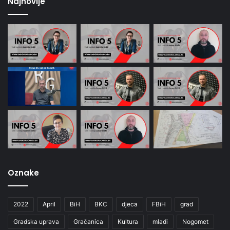
Najnovije
Oznake
2022
April
BiH
BKC
djeca
FBiH
grad
Gradska uprava
Gračanica
Kultura
mladi
Nogomet