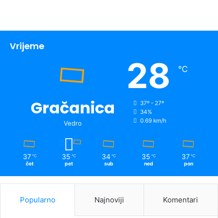
Vrijeme
28
℃
Gračanica
37º - 27º
34%
0.69 km/h
Vedro
37
35
34
35
37
℃
℃
℃
℃
℃
čet
pet
sub
ned
pon
Popularno
Najnoviji
Komentari