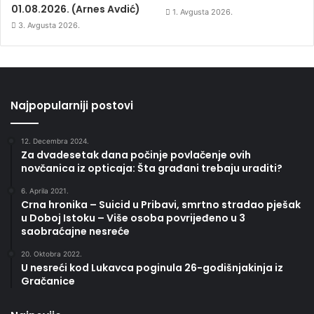
01.08.2026. (Arnes Avdić)
1. Avgusta 2026.
3. Avgusta 2026.
Najpopularniji postovi
12. Decembra 2024.
Za dvadesetak dana počinje povlačenje ovih
novčanica iz opticaja: Šta građani trebaju uraditi?
6. Aprila 2021.
Crna hronika – Suicid u Pribavi, smrtno stradao pješak
u Doboj Istoku – Više osoba povrijeđeno u 3
saobraćajne nesreće
20. Oktobra 2022.
U nesreći kod Lukavca poginula 26-godišnjakinja iz
Gračanice