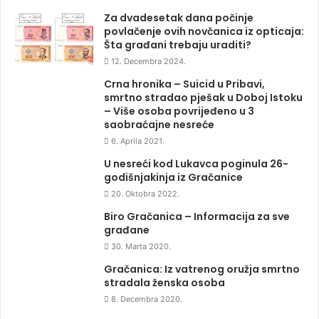
Za dvadesetak dana počinje
povlačenje ovih novčanica iz opticaja:
Šta građani trebaju uraditi?
12. Decembra 2024.
Crna hronika – Suicid u Pribavi,
smrtno stradao pješak u Doboj Istoku
– Više osoba povrijeđeno u 3
saobraćajne nesreće
6. Aprila 2021.
U nesreći kod Lukavca poginula 26-
godišnjakinja iz Gračanice
20. Oktobra 2022.
Biro Gračanica – Informacija za sve
građane
30. Marta 2020.
Gračanica: Iz vatrenog oružja smrtno
stradala ženska osoba
8. Decembra 2020.