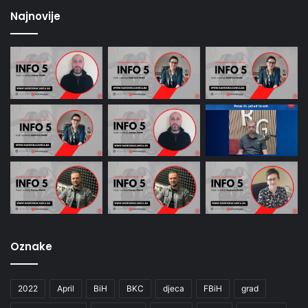
Najnovije
Oznake
2022
April
BiH
BKC
djeca
FBiH
grad