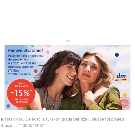
DM
Naslovna
/
Delegacija turskog grada Daridža u službenoj posjeti
Gračanici
/
1000042037