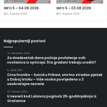
INFO 5 – 04.08.2026.
INFO 5 – 03.08.2026
4. Avgusta 2026.
3. Avgusta 2026.
Najpopularniji postovi
12. Decembra 2024.
Za dvadesetak dana počinje povlačenje ovih
novčanica iz opticaja: Šta građani trebaju uraditi?
6. Aprila 2021.
Crna hronika – Suicid u Pribavi, smrtno stradao pješak
u Doboj Istoku – Više osoba povrijeđeno u 3
saobraćajne nesreće
20. Oktobra 2022.
U nesreći kod Lukavca poginula 26-godišnjakinja iz
Gračanice