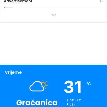
Advertisement
eon
Vrijeme
31
℃
Gračanica
31º - 23º
33%