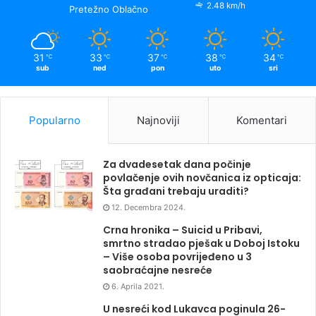
2.48 km/h
Pretežno Oblačno
31
33
37
38
34
℃
℃
℃
℃
℃
sub
ned
pon
uto
sri
Popularno
Najnoviji
Komentari
Za dvadesetak dana počinje
povlačenje ovih novčanica iz opticaja:
Šta građani trebaju uraditi?
12. Decembra 2024.
Crna hronika – Suicid u Pribavi,
smrtno stradao pješak u Doboj Istoku
– Više osoba povrijeđeno u 3
saobraćajne nesreće
6. Aprila 2021.
U nesreći kod Lukavca poginula 26-