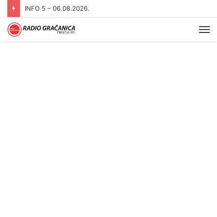
INFO 5 – 05.08.2026
Me