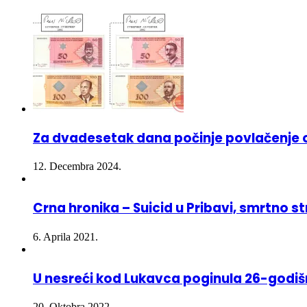
Za dvadesetak dana počinje povlačenje ov
12. Decembra 2024.
Crna hronika – Suicid u Pribavi, smrtno 
6. Aprila 2021.
U nesreći kod Lukavca poginula 26-godišn
20. Oktobra 2022.