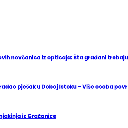
ih novčanica iz opticaja: Šta građani trebaju
stradao pješak u Doboj Istoku – Više osoba pov
jakinja iz Gračanice