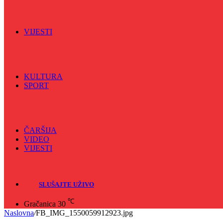
Vijećnićka hronika
Vjerski program
Znamenite BH ličnosti
VIJESTI
Sve
BKC
Kino
Koncerti
KULTURA
SPORT
Sve
Nogomet
Odbojka
Rukomet
ČARŠIJA
VIDEO
VIJESTI
Sve
Crna hronika
SLUŠAJTE UŽIVO
℃
Gračanica
30
Naslovna
/
FB_IMG_1550059912923.jpg