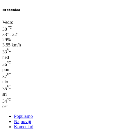
Gračanica
Vedro
℃
30
33º - 22º
29%
3.55 km/h
℃
33
ned
℃
36
pon
℃
37
uto
℃
35
sri
℃
34
čet
Popularno
Najnoviji
Komentari