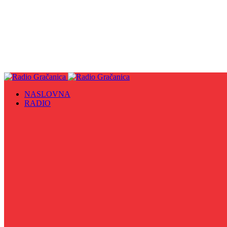
NASLOVNA
RADIO
Sve
09. maj - Dan pobjede nad fašizmom, Dan Europe i Dan Z
Biznis Info
Gračanička hronika
Historijska čitanka
Hronika Gradskog vijeća
Indirektno
Info 5
Info 8
Iz kulturne baštine BiH
Iz MZ
Izaberi zdravlje
Izbori 2024