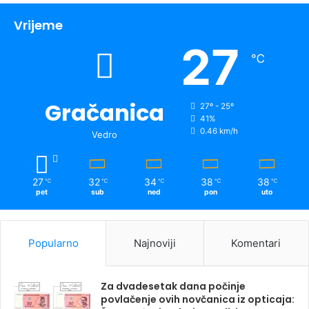
Vrijeme
27
℃
Gračanica
27º - 25º
41%
0.46 km/h
Vedro
27
32
34
38
38
℃
℃
℃
℃
℃
pet
sub
ned
pon
uto
Popularno
Najnoviji
Komentari
Za dvadesetak dana počinje
povlačenje ovih novčanica iz opticaja: