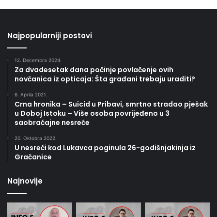
Najpopularniji postovi
12. Decembra 2024.
Za dvadesetak dana počinje povlačenje ovih
novčanica iz opticaja: Šta građani trebaju uraditi?
6. Aprila 2021.
Crna hronika – Suicid u Pribavi, smrtno stradao pješak
u Doboj Istoku – Više osoba povrijeđeno u 3
saobraćajne nesreće
20. Oktobra 2022.
U nesreći kod Lukavca poginula 26-godišnjakinja iz
Gračanice
Najnovije