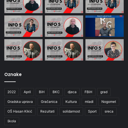
Oznake
2022
April
BiH
BKC
djeca
FBiH
grad
Gradska uprava
Gračanica
Kultura
mladi
Nogomet
OŠ Hasan Kikić
Rezultati
solidarnost
Sport
sreca
škola