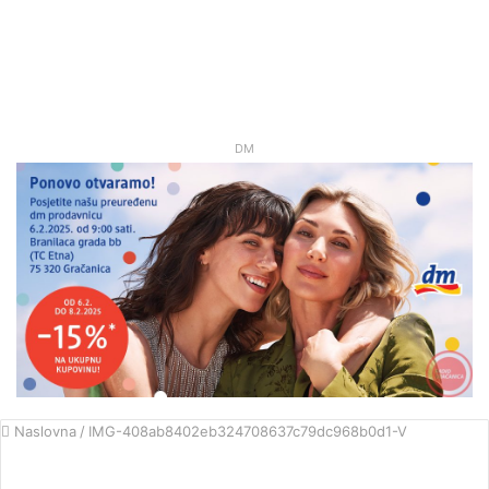
DM
Naslovna
/
IMG-408ab8402eb324708637c79dc968b0d1-V