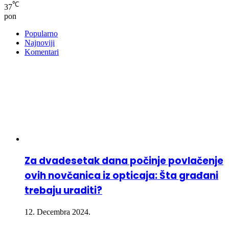
℃
37
pon
Popularno
Najnoviji
Komentari
Za dvadesetak dana počinje povlačenje
ovih novčanica iz opticaja: Šta građani
trebaju uraditi?
12. Decembra 2024.