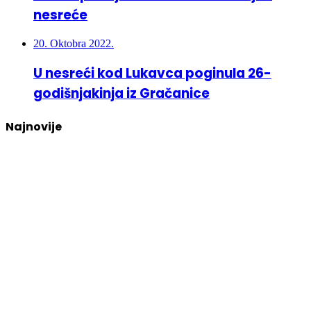
nesreće
20. Oktobra 2022.
U nesreći kod Lukavca poginula 26-
godišnjakinja iz Gračanice
Najnovije