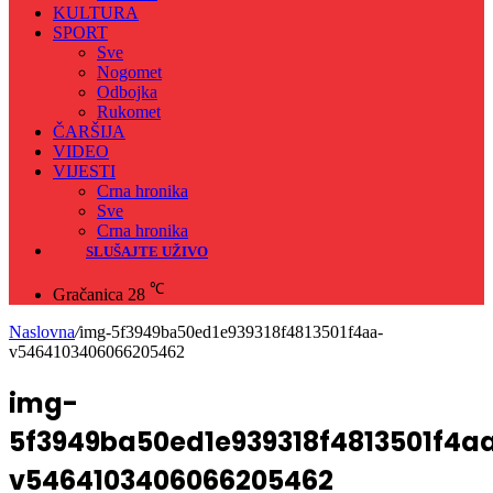
KULTURA
SPORT
Sve
Nogomet
Odbojka
Rukomet
ČARŠIJA
VIDEO
VIJESTI
Crna hronika
Sve
Crna hronika
SLUŠAJTE UŽIVO
℃
Gračanica
28
Naslovna
/
img-5f3949ba50ed1e939318f4813501f4aa-
v5464103406066205462
img-
5f3949ba50ed1e939318f4813501f4a
v5464103406066205462