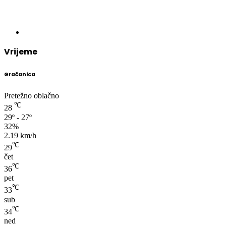
Vrijeme
Gračanica
Pretežno oblačno
℃
28
29º - 27º
32%
2.19 km/h
℃
29
čet
℃
36
pet
℃
33
sub
℃
34
ned