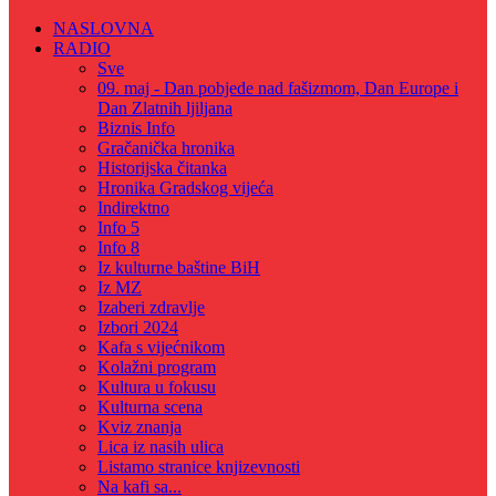
NASLOVNA
RADIO
Sve
09. maj - Dan pobjede nad fašizmom, Dan Europe i
Dan Zlatnih ljiljana
Biznis Info
Gračanička hronika
Historijska čitanka
Hronika Gradskog vijeća
Indirektno
Info 5
Info 8
Iz kulturne baštine BiH
Iz MZ
Izaberi zdravlje
Izbori 2024
Kafa s vijećnikom
Kolažni program
Kultura u fokusu
Kulturna scena
Kviz znanja
Lica iz nasih ulica
Listamo stranice knjizevnosti
Na kafi sa...