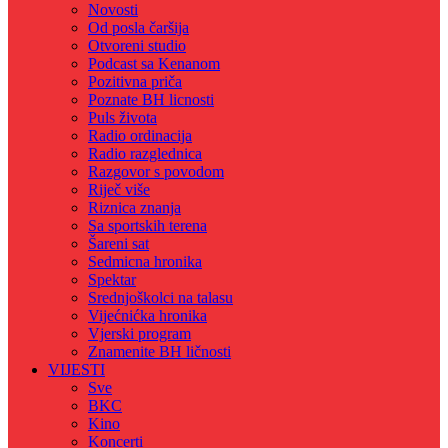
Novosti
Od posla čaršija
Otvoreni studio
Podcast sa Kenanom
Pozitivna priča
Poznate BH licnosti
Puls života
Radio ordinacija
Radio razglednica
Razgovor s povodom
Riječ više
Riznica znanja
Sa sportskih terena
Šareni sat
Sedmicna hronika
Spektar
Srednjoškolci na talasu
Vijećnićka hronika
Vjerski program
Znamenite BH ličnosti
VIJESTI
Sve
BKC
Kino
Koncerti