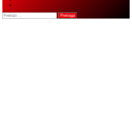
button
Pretraga: