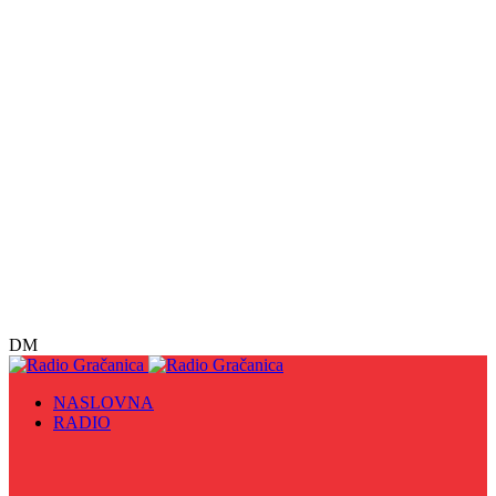
DM
NASLOVNA
RADIO
Sve
09. maj - Dan pobjede nad fašizmom, Dan Europe i
Dan Zlatnih ljiljana