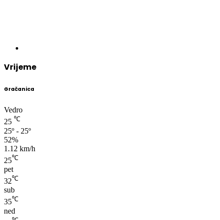
Vrijeme
Gračanica
Vedro
℃
25
25º - 25º
52%
1.12 km/h
℃
25
pet
℃
32
sub
℃
35
ned