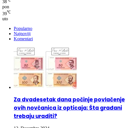
℃
38
pon
℃
39
uto
Popularno
Najnoviji
Komentari
Za dvadesetak dana počinje povlačenje
ovih novčanica iz opticaja: Šta građani
trebaju uraditi?