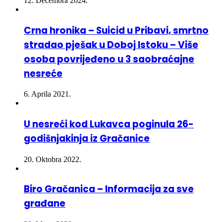
12. Decembra 2024.
Crna hronika – Suicid u Pribavi, smrtno
stradao pješak u Doboj Istoku – Više
osoba povrijeđeno u 3 saobraćajne
nesreće
6. Aprila 2021.
U nesreći kod Lukavca poginula 26-
godišnjakinja iz Gračanice
20. Oktobra 2022.
Biro Gračanica – Informacija za sve
građane