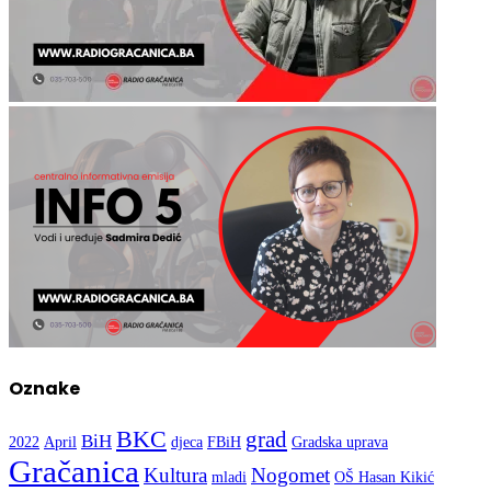
Oznake
BKC
grad
BiH
2022
April
djeca
FBiH
Gradska uprava
Gračanica
Kultura
Nogomet
mladi
OŠ Hasan Kikić