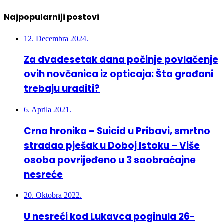
Najpopularniji postovi
12. Decembra 2024.
Za dvadesetak dana počinje povlačenje
ovih novčanica iz opticaja: Šta građani
trebaju uraditi?
6. Aprila 2021.
Crna hronika – Suicid u Pribavi, smrtno
stradao pješak u Doboj Istoku – Više
osoba povrijeđeno u 3 saobraćajne
nesreće
20. Oktobra 2022.
U nesreći kod Lukavca poginula 26-