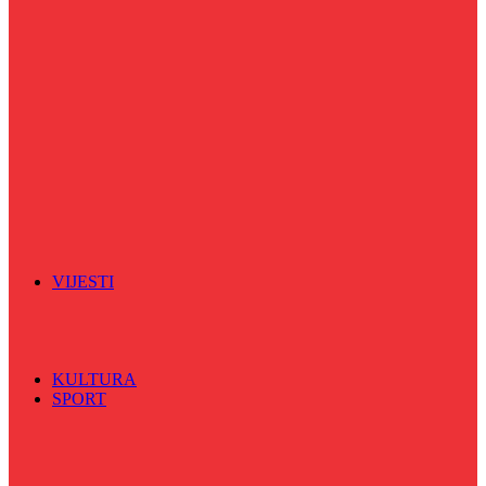
Puls života
Radio ordinacija
Radio razglednica
Razgovor s povodom
Riječ više
Riznica znanja
Sa sportskih terena
Šareni sat
Sedmicna hronika
Spektar
Srednjoškolci na talasu
Vijećnićka hronika
Vjerski program
Znamenite BH ličnosti
VIJESTI
Sve
BKC
Kino
Koncerti
KULTURA
SPORT
Sve
Nogomet
Odbojka
Rukomet