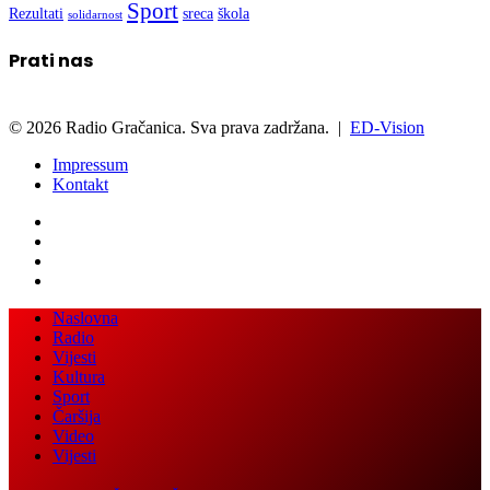
Sport
Rezultati
sreca
škola
solidarnost
Prati nas
© 2026 Radio Gračanica. Sva prava zadržana. |
ED-Vision
Impressum
Kontakt
Back
Close
Naslovna
to
Radio
top
Vijesti
button
Kultura
Sport
Čaršija
Video
Vijesti