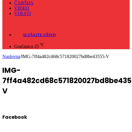
ČARŠIJA
VIDEO
VIJESTI
Sve
Crna hronika
SLUŠAJTE UŽIVO
℃
Gračanica
25
Naslovna
/
IMG-7ff4a482cd68c571820027bd8be43555-V
IMG-
7ff4a482cd68c571820027bd8be435
V
Facebook