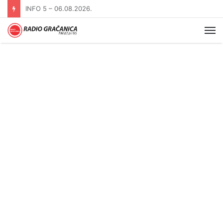
INFO 5 – 05.08.2026
Me