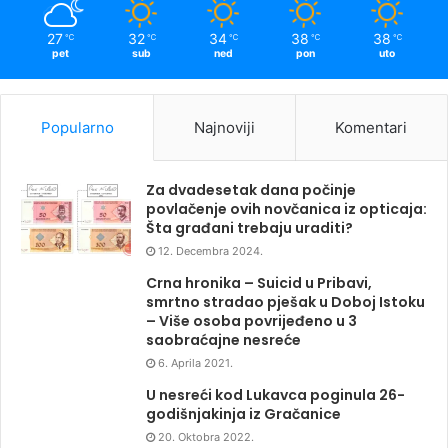
27
32
34
38
38
℃
℃
℃
℃
℃
pet
sub
ned
pon
uto
Popularno
Najnoviji
Komentari
Za dvadesetak dana počinje
povlačenje ovih novčanica iz opticaja:
Šta građani trebaju uraditi?
12. Decembra 2024.
Crna hronika – Suicid u Pribavi,
smrtno stradao pješak u Doboj Istoku
– Više osoba povrijeđeno u 3
saobraćajne nesreće
6. Aprila 2021.
U nesreći kod Lukavca poginula 26-
godišnjakinja iz Gračanice
20. Oktobra 2022.