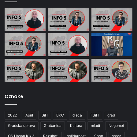
Oznake
2022
April
BiH
BKC
djeca
FBiH
grad
Gradska uprava
Gračanica
Kultura
mladi
Nogomet
OŠ Hasan Kikić
Rezultati
solidarnost
Sport
sreca