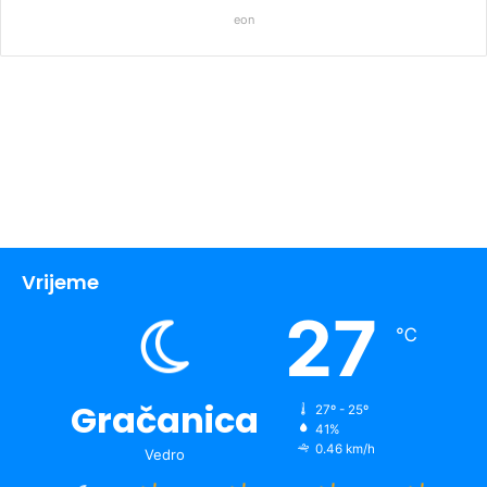
eon
Vrijeme
27
℃
Gračanica
27º - 25º
41%
0.46 km/h
Vedro