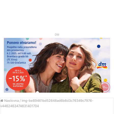
DM
Naslovna
/
img-be89461bd52648ad6b8d3c76349c7976-
v4462463474831401704