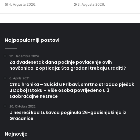
4. Avgusta 2026.
3. Avgusta 2026.
Najpopularniji postovi
12. Decembra 2024.
Za dvadesetak dana počinje povlačenje ovih
novčanica iz opticaja: Šta građani trebaju uraditi?
6. Aprila 2021.
Crna hronika – Suicid u Pribavi, smrtno stradao pješak
u Doboj Istoku – Više osoba povrijeđeno u 3
saobraćajne nesreće
20. Oktobra 2022.
U nesreći kod Lukavca poginula 26-godišnjakinja iz
Gračanice
Najnovije