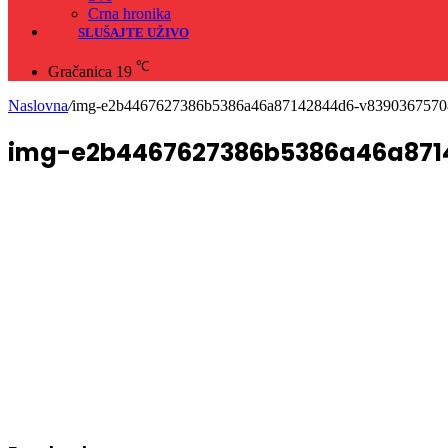
Crna hronika
SLUŠAJTE UŽIVO
℃
Gračanica
19
Naslovna
/
img-e2b4467627386b5386a46a87142844d6-v839036757
img-e2b4467627386b5386a46a871