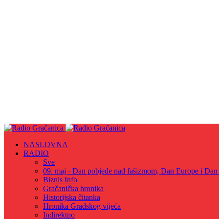
NASLOVNA
RADIO
Sve
09. maj - Dan pobjede nad fašizmom, Dan Europe i Dan Z
Biznis Info
Gračanička hronika
Historijska čitanka
Hronika Gradskog vijeća
Indirektno