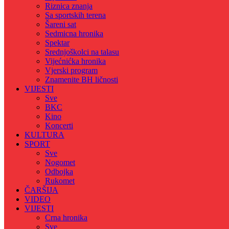
Riznica znanja
Sa sportskih terena
Šareni sat
Sedmicna hronika
Spektar
Srednjoškolci na talasu
Vijećnićka hronika
Vjerski program
Znamenite BH ličnosti
VIJESTI
Sve
BKC
Kino
Koncerti
KULTURA
SPORT
Sve
Nogomet
Odbojka
Rukomet
ČARŠIJA
VIDEO
VIJESTI
Crna hronika
Sve