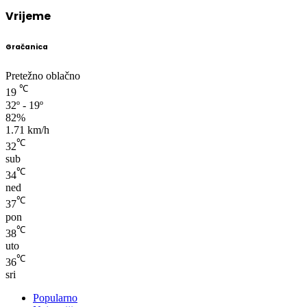
Vrijeme
Gračanica
Pretežno oblačno
℃
19
32º - 19º
82%
1.71 km/h
℃
32
sub
℃
34
ned
℃
37
pon
℃
38
uto
℃
36
sri
Popularno