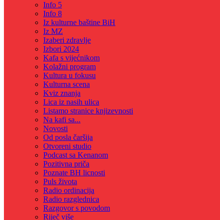
Info 5
Info 8
Iz kulturne baštine BiH
Iz MZ
Izaberi zdravlje
Izbori 2024
Kafa s vijećnikom
Kolažni program
Kultura u fokusu
Kulturna scena
Kviz znanja
Lica iz nasih ulica
Listamo stranice knjizevnosti
Na kafi sa...
Novosti
Od posla čaršija
Otvoreni studio
Podcast sa Kenanom
Pozitivna priča
Poznate BH licnosti
Puls života
Radio ordinacija
Radio razglednica
Razgovor s povodom
Riječ više