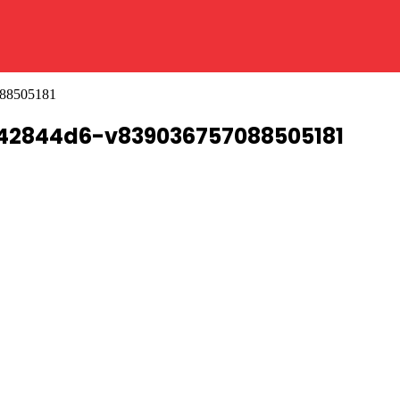
088505181
42844d6-v839036757088505181