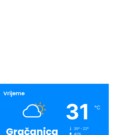
Vrijeme
31
℃
Gračanica
35º - 22º
40%