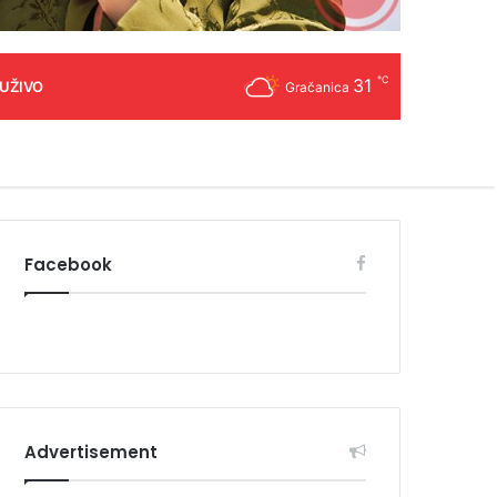
℃
31
 UŽIVO
Gračanica
Facebook
Advertisement