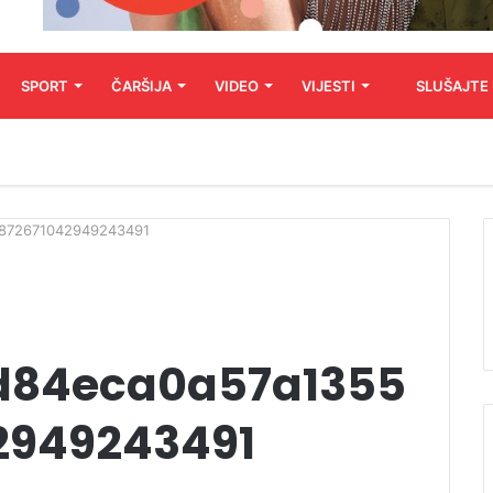
SPORT
ČARŠIJA
VIDEO
VIJESTI
SLUŠAJTE
v872671042949243491
d84eca0a57a1355
2949243491