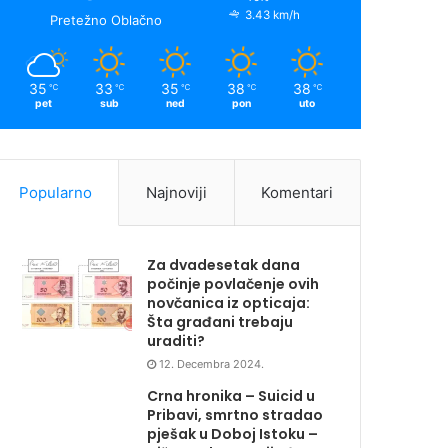
3.43 km/h
Pretežno Oblačno
35
33
35
38
38
℃
℃
℃
℃
℃
pet
sub
ned
pon
uto
Popularno
Najnoviji
Komentari
Za dvadesetak dana
počinje povlačenje ovih
novčanica iz opticaja:
Šta građani trebaju
uraditi?
12. Decembra 2024.
Crna hronika – Suicid u
Pribavi, smrtno stradao
pješak u Doboj Istoku –