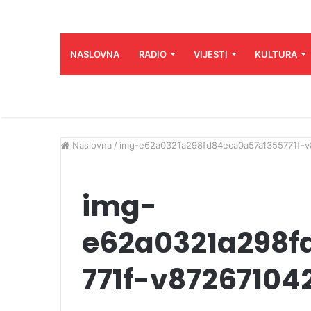
NASLOVNA
RADIO
VIJESTI
KULTURA
Naslovna
/
img-e62a0321a298fd84eca0a57a1355771f-
img-
e62a0321a298f
771f-v87267104