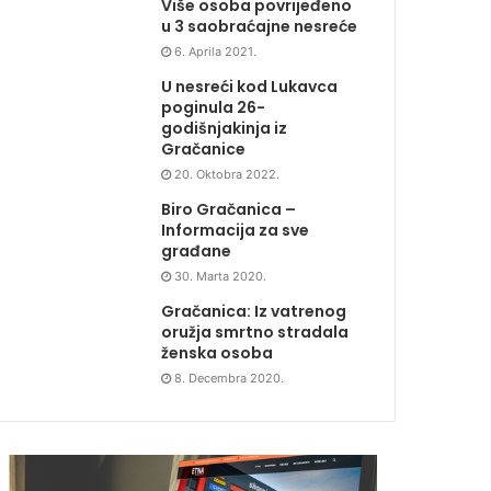
Više osoba povrijeđeno
u 3 saobraćajne nesreće
6. Aprila 2021.
U nesreći kod Lukavca
poginula 26-
godišnjakinja iz
Gračanice
20. Oktobra 2022.
Biro Gračanica –
Informacija za sve
građane
30. Marta 2020.
Gračanica: Iz vatrenog
oružja smrtno stradala
ženska osoba
8. Decembra 2020.