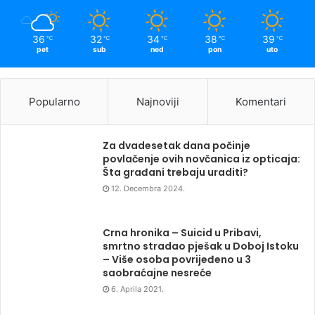
36
32
34
38
39
℃
℃
℃
℃
℃
pet
sub
ned
pon
uto
Popularno
Najnoviji
Komentari
Za dvadesetak dana počinje
povlačenje ovih novčanica iz opticaja:
Šta građani trebaju uraditi?
12. Decembra 2024.
Crna hronika – Suicid u Pribavi,
smrtno stradao pješak u Doboj Istoku
– Više osoba povrijeđeno u 3
saobraćajne nesreće
6. Aprila 2021.