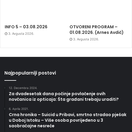
INFO 5 – 03.08.2026
OTVORENI PROGRAM –
01.08.2026. (Arnes Avdić)
3. Avgusta 2026.
3. Avgusta 2026.
Najpopularniji postovi
12. Decembra 2024.
Za dvadesetak dana počinje povlačenje ovih
novčanica iz opticaja: Šta građani trebaju uraditi?
6. Aprila 2021.
Crna hronika – Suicid u Pribavi, smrtno stradao pješak
u Doboj Istoku – Više osoba povrijeđeno u 3
saobraćajne nesreće