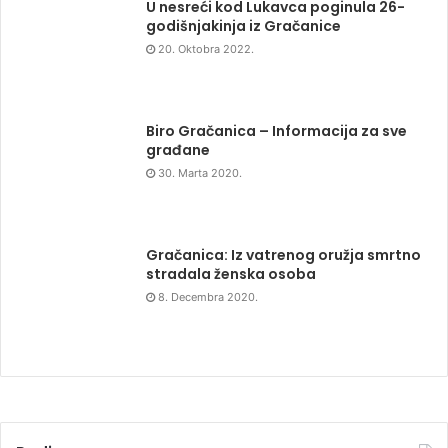
U nesreći kod Lukavca poginula 26-
godišnjakinja iz Gračanice
20. Oktobra 2022.
Biro Gračanica – Informacija za sve
građane
30. Marta 2020.
Gračanica: Iz vatrenog oružja smrtno
stradala ženska osoba
8. Decembra 2020.