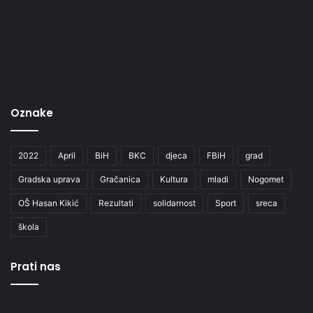
Oznake
2022
April
BiH
BKC
djeca
FBiH
grad
Gradska uprava
Gračanica
Kultura
mladi
Nogomet
OŠ Hasan Kikić
Rezultati
solidarnost
Sport
sreca
škola
Prati nas