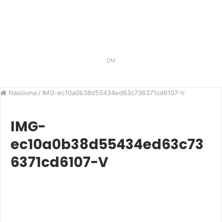
DM
Naslovna
/
IMG-ec10a0b38d55434ed63c736371cd6107-V
IMG-
ec10a0b38d55434ed63c73
6371cd6107-V