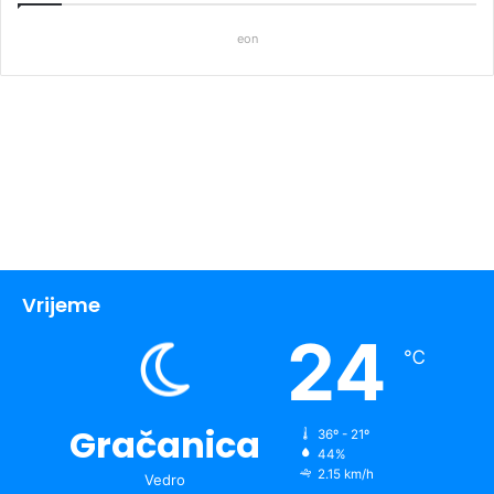
eon
Vrijeme
24
℃
Gračanica
36º - 21º
44%
2.15 km/h
Vedro