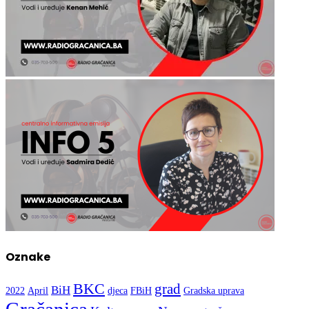
Oznake
BKC
grad
BiH
2022
April
djeca
FBiH
Gradska uprava