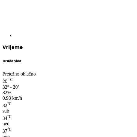
Vrijeme
Gračanica
Pretežno oblačno
℃
20
32º - 20º
82%
0.93 km/h
℃
32
sub
℃
34
ned
℃
37
pon