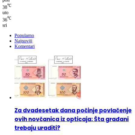
℃
38
uto
℃
36
sri
Popularno
Najnoviji
Komentari
Za dvadesetak dana počinje povlačenje
ovih novčanica iz opticaja: Šta građani
trebaju uraditi?