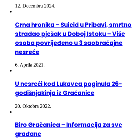
12. Decembra 2024.
Crna hronika – Suicid u Pribavi, smrtno
stradao pješak u Doboj Istoku – Više
osoba povrijeđeno u 3 saobraćajne
nesreće
6. Aprila 2021.
U nesreći kod Lukavca poginula 26-
godišnjakinja iz Gračanice
20. Oktobra 2022.
Biro Gračanica – Informacija za sve
građane