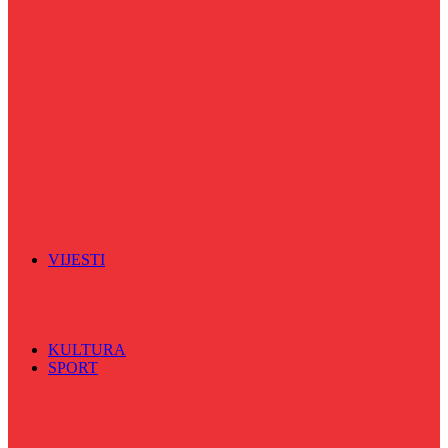
Puls života
Radio ordinacija
Radio razglednica
Razgovor s povodom
Riječ više
Riznica znanja
Sa sportskih terena
Šareni sat
Sedmicna hronika
Spektar
Srednjoškolci na talasu
Vijećnićka hronika
Vjerski program
Znamenite BH ličnosti
VIJESTI
Sve
BKC
Kino
Koncerti
KULTURA
SPORT
Sve
Nogomet
Odbojka
Rukomet