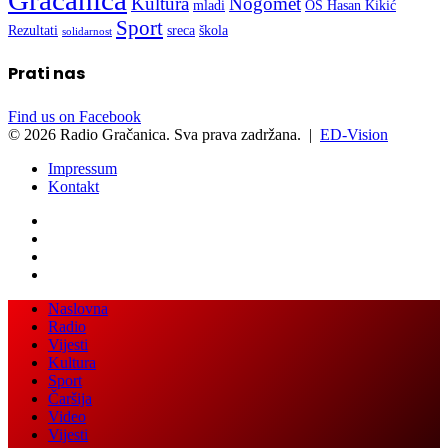
Gračanica
Kultura
Nogomet
mladi
OŠ Hasan Kikić
Sport
Rezultati
sreca
škola
solidarnost
Prati nas
Find us on Facebook
© 2026 Radio Gračanica. Sva prava zadržana. |
ED-Vision
Impressum
Kontakt
Back
Close
Naslovna
to
Radio
top
Vijesti
button
Kultura
Sport
Čaršija
Video
Vijesti