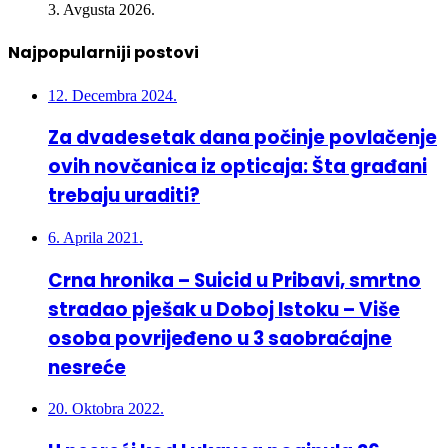
3. Avgusta 2026.
Najpopularniji postovi
12. Decembra 2024.
Za dvadesetak dana počinje povlačenje
ovih novčanica iz opticaja: Šta građani
trebaju uraditi?
6. Aprila 2021.
Crna hronika – Suicid u Pribavi, smrtno
stradao pješak u Doboj Istoku – Više
osoba povrijeđeno u 3 saobraćajne
nesreće
20. Oktobra 2022.