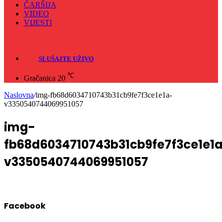
ČARŠIJA
VIDEO
VIJESTI
Sve
Crna hronika
SLUŠAJTE UŽIVO
℃
Gračanica
20
Naslovna
/
img-fb68d6034710743b31cb9fe7f3ce1e1a-
v3350540744069951057
img-
fb68d6034710743b31cb9fe7f3ce1e1
v3350540744069951057
Facebook