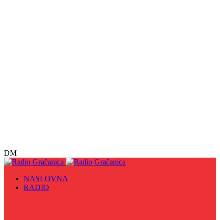
DM
NASLOVNA
RADIO
Sve
09. maj - Dan pobjede nad fašizmom, Dan Europe i
Dan Zlatnih ljiljana