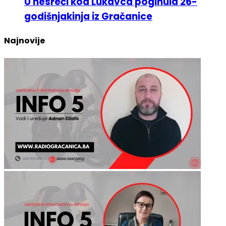
U nesreći kod Lukavca poginula 26-
godišnjakinja iz Gračanice
Najnovije