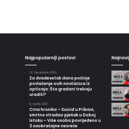
Najpopularniji postovi
Najnovi
12. Decembra 2024.
Za dvadesetak dana počinje
povlačenje ovih novčanica iz
opticaja: Šta građani trebaju
uraditi?
6. Aprila 2021.
Crna hronika – Suicid u Pribavi,
smrtno stradao pješak u Doboj
Istoku – Više osoba povrijeđeno u
3 saobraćajne nesreće