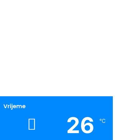
Vrijeme
26
℃