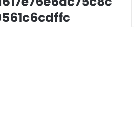
617e76e6ac75c8c
561c6cdffc