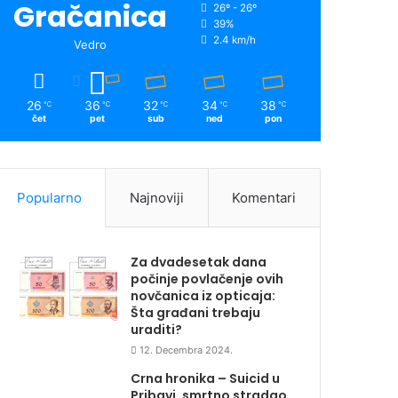
Gračanica
26º - 26º
39%
2.4 km/h
Vedro
26
36
32
34
38
℃
℃
℃
℃
℃
čet
pet
sub
ned
pon
Popularno
Najnoviji
Komentari
Za dvadesetak dana
počinje povlačenje ovih
novčanica iz opticaja:
Šta građani trebaju
uraditi?
12. Decembra 2024.
Crna hronika – Suicid u
Pribavi, smrtno stradao