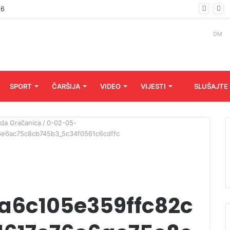
6.
DM
SPORT
ČARŠIJA
VIDEO
VIJESTI
SLUŠAJTE
ada Gračanica
/
0-02-05-
e6ac75c8cb745b3_5c34f0561c6cdffc
a6c105e359ffc82c