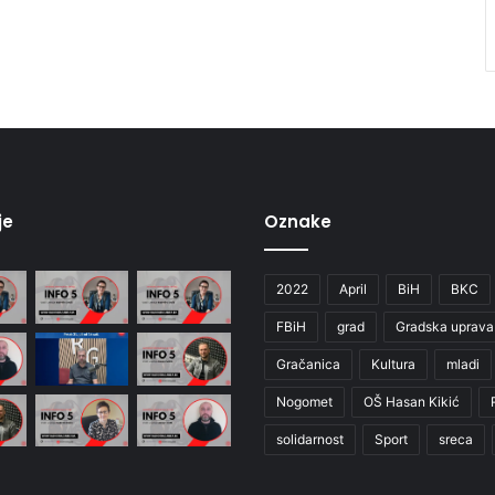
je
Oznake
2022
April
BiH
BKC
FBiH
grad
Gradska uprava
Gračanica
Kultura
mladi
Nogomet
OŠ Hasan Kikić
solidarnost
Sport
sreca