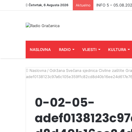
INFO 5 – 04.08.202
Četvrtak, 6 Avgusta 2026
Aktuelno
NASLOVNA
RADIO
VIJESTI
KULTURA
Naslovna
/
Održana Svečana sjednica Civilne zaštite Gr
adef0138123c97a6c105e359ffc82cd8d40b16ee24d617e76
0-02-05-
adef0138123c97