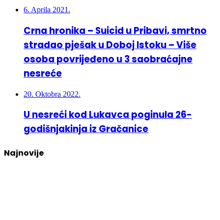
6. Aprila 2021.
Crna hronika – Suicid u Pribavi, smrtno
stradao pješak u Doboj Istoku – Više
osoba povrijeđeno u 3 saobraćajne
nesreće
20. Oktobra 2022.
U nesreći kod Lukavca poginula 26-
godišnjakinja iz Gračanice
Najnovije