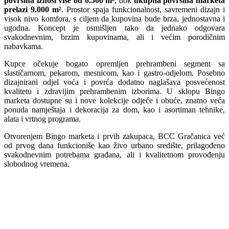
površina iznosi više od 6.500 m²
, dok
ukupna površina marketa
prelazi 9.000 m²
. Prostor spaja funkcionalnost, savremeni dizajn i
visok nivo komfora, s ciljem da kupovina bude brza, jednostavna i
ugodna. Koncept je osmišljen tako da jednako odgovara
svakodnevnim, brzim kupovinama, ali i većim porodičnim
nabavkama.
Kupce očekuje bogato opremljen prehrambeni segment sa
slastičarnom, pekarom, mesnicom, kao i gastro-odjelom. Posebno
dizajnirani odjel voća i povrća dodatno naglašava posvećenost
kvalitetu i zdravijim prehrambenim izborima. U sklopu Bingo
marketa dostupne su i nove kolekcije odjeće i obuće, znatno veća
ponuda namještaja i dekoracija za dom, kao i asortiman tehnike,
alata i vrtnog programa.
Otvorenjem Bingo marketa i prvih zakupaca, BCC Gračanica već
od prvog dana funkcioniše kao živo urbano središte, prilagođeno
svakodnevnim potrebama građana, ali i kvalitetnom provođenju
slobodnog vremena.