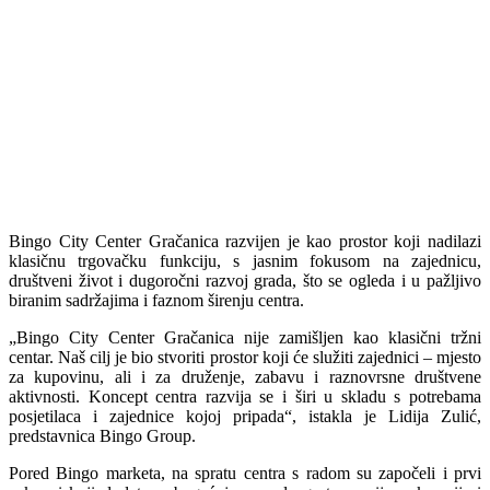
Bingo City Center Gračanica razvijen je kao prostor koji nadilazi
klasičnu trgovačku funkciju, s jasnim fokusom na zajednicu,
društveni život i dugoročni razvoj grada, što se ogleda i u pažljivo
biranim sadržajima i faznom širenju centra.
„
Bingo City Center Gračanica nije zamišljen kao klasični tržni
centar. Naš cilj je bio stvoriti prostor koji će služiti zajednici – mjesto
za kupovinu, ali i za druženje, zabavu i raznovrsne društvene
aktivnosti. Koncept centra razvija se i širi u skladu s potrebama
posjetilaca i zajednice kojoj pripada“, istakla je Lidija Zulić,
predstavnica Bingo Group.
Pored Bingo marketa, na spratu centra s radom su započeli i prvi