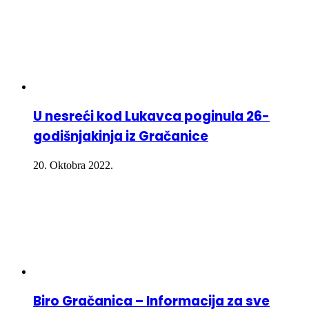
U nesreći kod Lukavca poginula 26-
godišnjakinja iz Gračanice
20. Oktobra 2022.
Biro Gračanica – Informacija za sve