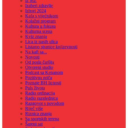
Iz MZ
Izaberi zdravlje
Izbori 2024
Kafa s vijećnikom
Kolažni program
Kultura u fokusu
Kulturna scena
Kviz znanja
Lica iz nasih ulica
Listamo stranice knjizevnosti
Na kafi sa...
Novosti
Od posla čaršija
Otvoreni studio
Podcast sa Kenanom
Pozitivna priča
Poznate BH licnosti
Puls života
Radio ordinacija
Radio razglednica
Razgovor s povodom
Riječ više
Riznica znanja
Sa sportskih terena
Šareni sat