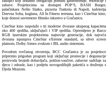
zakupci koji dodatno obogaćuju ponudu gastronomije, rekreacije i
zabave. Posjetiocima su dostupni POP’S, BASH Burger,
palačinkara Nešto Slatko, pizzeria Trattoria di Napoli, kafeterija
Dnevna Soba, kuglana, All In Fitness teretana, kao i CineStar kino,
koje donosi savremeno filmsko iskustvo u Gračanicu.
CineStar kino raspolaže s tri moderne dvorane ukupnog kapaciteta
oko 400 sjedišta, uključujući i VIP sjedišta. Opremljeno je Barco
RGB laserskim projektorima najnovije generacije, dok najveća
dvorana ispunjava CineStar eXtreme standard, sa silver screen
platnom, Dolby Atmos zvukom i JBL audio sistemom.
Povodom svečanog otvorenja, BCC Gračanica je za posjetioce
pripremio prigodan program koji uključuje promocije i degustacije
proizvoda brojnih dobavljača, poklon-vaučere, zabavne sadržaje za
djecu i odrasle, kao i podjelu novogodišnjih paketića u druženju s
Djeda Mrazom.