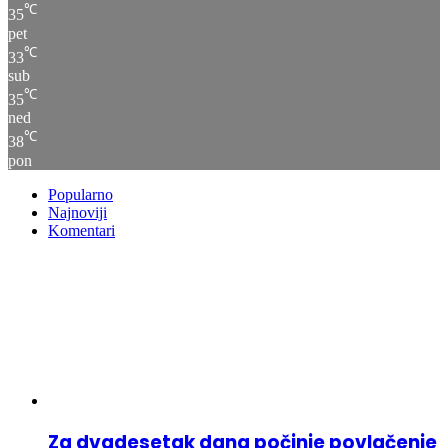
℃
35
pet
℃
33
sub
℃
35
ned
℃
38
pon
Popularno
Najnoviji
Komentari
Za dvadesetak dana počinje povlačenje