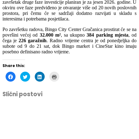
završetak druge faze investicije planiran je za jesen 2026. godine. U
okviru ove faze predviđeno je otvaranje više od 20 novih poslovnih
prostora, pri čemu će se sadržaji dodatno razvijati u skladu s
interesima i potrebama posjetilaca.
Po završetku radova, Bingo City Center Gračanica prostirat će se na
površini većoj od
32.000 m²
, sa ukupno
384 parking mjesta
, od
čega je
226 garažnih
. Radno vrijeme centra je od ponedjeljka do
subote od 9 do 21 sat, dok Bingo market i CineStar kino imaju
posebno definisano radno vrijeme.
Share this:
Click
Click
Click
Click
to
to
to
to
share
share
share
print
on
on
on
(Opens
Facebook
Twitter
LinkedIn
in
Slični postovi
(Opens
(Opens
(Opens
new
in
in
in
window)
new
new
new
window)
window)
window)