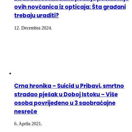
ovih novčanica iz opticaja: Šta građani
trebaju uraditi?
12. Decembra 2024.
Crna hronika – Suicid u Pribavi, smrtno
stradao pješak u Doboj Istoku – Više
osoba povrijeđeno u 3 saobraćajne
nesreće
6. Aprila 2021.