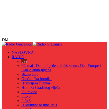
DM
NASLOVNA
RADIO
Sve
09. maj - Dan pobjede nad fašizmom, Dan Europe i
Dan Zlatnih ljiljana
Biznis Info
Gračanička hronika
Historijska čitanka
Hronika Gradskog vijeća
Indirektno
Info 5
Info 8
Iz kulturne baštine BiH