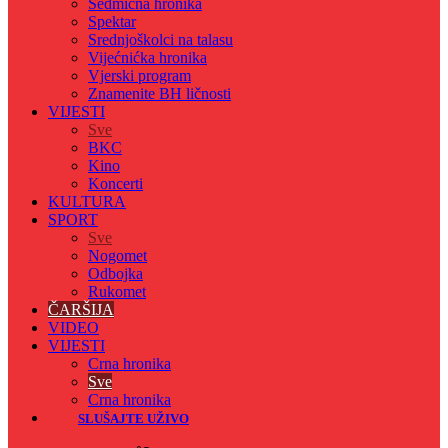
Sedmicna hronika
Spektar
Srednjoškolci na talasu
Vijećnićka hronika
Vjerski program
Znamenite BH ličnosti
VIJESTI
Sve
BKC
Kino
Koncerti
KULTURA
SPORT
Sve
Nogomet
Odbojka
Rukomet
ČARŠIJA
VIDEO
VIJESTI
Crna hronika
Sve
Crna hronika
SLUŠAJTE UŽIVO