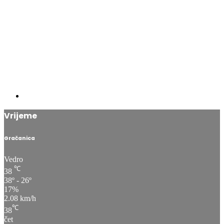
Vrijeme
Gračanica
Vedro
℃
38
38º - 26º
17%
2.08 km/h
℃
38
čet