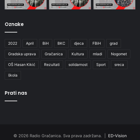
Oznake
2022
April
BiH
BKC
djeca
FBiH
grad
Gradska uprava
Gračanica
Kultura
mladi
Nogomet
OŠ Hasan Kikić
Rezultati
solidarnost
Sport
sreca
škola
Prati nas
© 2026 Radio Gračanica. Sva prava zadržana. |
ED-Vision