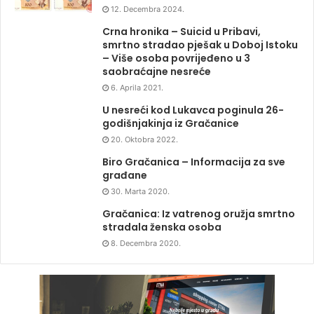
12. Decembra 2024.
Crna hronika – Suicid u Pribavi,
smrtno stradao pješak u Doboj Istoku
– Više osoba povrijeđeno u 3
saobraćajne nesreće
6. Aprila 2021.
U nesreći kod Lukavca poginula 26-
godišnjakinja iz Gračanice
20. Oktobra 2022.
Biro Gračanica – Informacija za sve
građane
30. Marta 2020.
Gračanica: Iz vatrenog oružja smrtno
stradala ženska osoba
8. Decembra 2020.