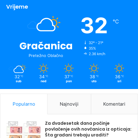
Vrijeme
32
℃
Gračanica
32º - 21º
35%
2.36 km/h
Pretežno Oblačno
32
34
37
38
36
℃
℃
℃
℃
℃
sub
ned
pon
uto
sri
Popularno
Najnoviji
Komentari
Za dvadesetak dana počinje
povlačenje ovih novčanica iz opticaja:
Šta građani trebaju uraditi?