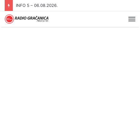
INFO 5 – 05.08.2026
Me