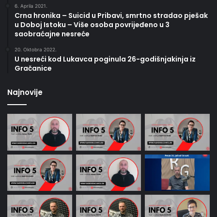
6. Aprila 2021.
Crna hronika – Suicid u Pribavi, smrtno stradao pješak
u Doboj Istoku – Više osoba povrijeđeno u 3
saobraćajne nesreće
20. Oktobra 2022.
U nesreći kod Lukavca poginula 26-godišnjakinja iz
Gračanice
Najnovije