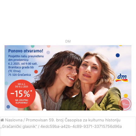
DM
Naslovna
/
Promovisan 59. broj Časopisa za kulturnu historiju
„Gračanički glasnik“
/
4edc59ba-a42b-4c89-9371-33715756d96a