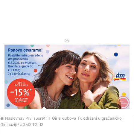
DM
Naslovna
/
Prvi susreti IT Girls klubova TK održani u gračaničkoj
Gimnaziji
/
#GMSITGirl2