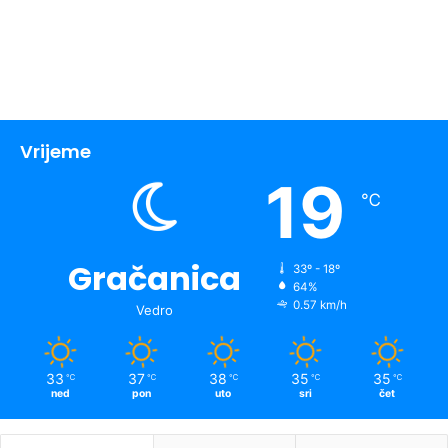
Vrijeme
19
℃
Gračanica
33º - 18º
64%
0.57 km/h
Vedro
33
37
38
35
35
℃
℃
℃
℃
℃
ned
pon
uto
sri
čet