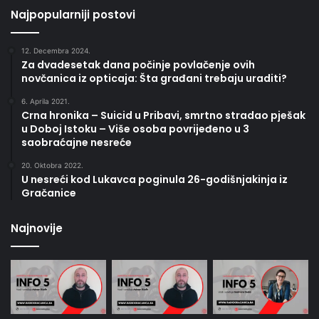
Najpopularniji postovi
12. Decembra 2024.
Za dvadesetak dana počinje povlačenje ovih
novčanica iz opticaja: Šta građani trebaju uraditi?
6. Aprila 2021.
Crna hronika – Suicid u Pribavi, smrtno stradao pješak
u Doboj Istoku – Više osoba povrijeđeno u 3
saobraćajne nesreće
20. Oktobra 2022.
U nesreći kod Lukavca poginula 26-godišnjakinja iz
Gračanice
Najnovije