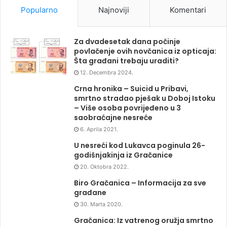
Popularno
Najnoviji
Komentari
Za dvadesetak dana počinje
povlačenje ovih novčanica iz opticaja:
Šta građani trebaju uraditi?
12. Decembra 2024.
Crna hronika – Suicid u Pribavi,
smrtno stradao pješak u Doboj Istoku
– Više osoba povrijeđeno u 3
saobraćajne nesreće
6. Aprila 2021.
U nesreći kod Lukavca poginula 26-
godišnjakinja iz Gračanice
20. Oktobra 2022.
Biro Gračanica – Informacija za sve
građane
30. Marta 2020.
Gračanica: Iz vatrenog oružja smrtno