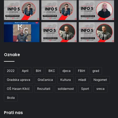
Oznake
2022
April
BiH
BKC
djeca
FBiH
grad
Gradska uprava
Gračanica
Kultura
mladi
Nogomet
OŠ Hasan Kikić
Rezultati
solidarnost
Sport
sreca
škola
Prati nas