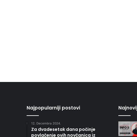
Najpopularniji postovi
Najnovi
12. Decembra 2024.
Za dvadesetak dana počinje
povlačenje ovih novčanica iz