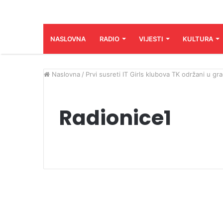
NASLOVNA
RADIO
VIJESTI
KULTURA
Naslovna
/
Prvi susreti IT Girls klubova TK održani u gra
Radionice1