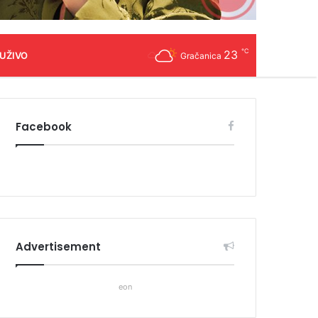
℃
23
 UŽIVO
Gračanica
Facebook
Advertisement
eon