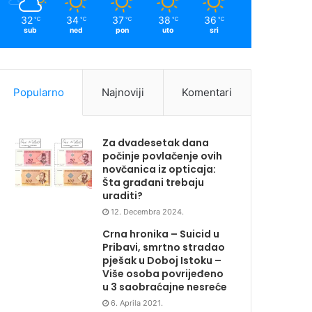
32
34
37
38
36
℃
℃
℃
℃
℃
sub
ned
pon
uto
sri
Popularno
Najnoviji
Komentari
Za dvadesetak dana
počinje povlačenje ovih
novčanica iz opticaja:
Šta građani trebaju
uraditi?
12. Decembra 2024.
Crna hronika – Suicid u
Pribavi, smrtno stradao
pješak u Doboj Istoku –
Više osoba povrijeđeno
u 3 saobraćajne nesreće
6. Aprila 2021.