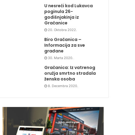
U nesreći kod Lukavca
poginula 26-
godišnjakinja iz
Gračanice
20. Oktobra 2022.
Biro Gračanica –
Informacija za sve
građane
30. Marta 2020.
Gračanica: Iz vatrenog
oružja smrtno stradala
ženska osoba
8. Decembra 2020.