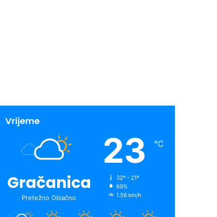
Vrijeme
23
℃
Gračanica
32º - 21º
69%
1.56 km/h
Pretežno Oblačno