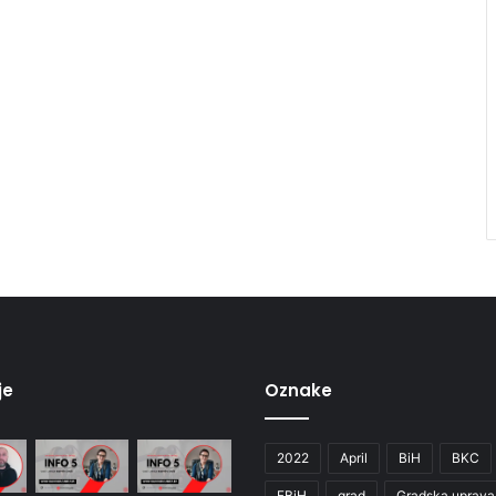
je
Oznake
2022
April
BiH
BKC
FBiH
grad
Gradska uprava