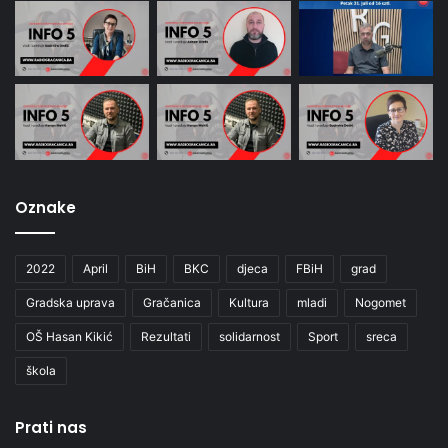
Oznake
2022
April
BiH
BKC
djeca
FBiH
grad
Gradska uprava
Gračanica
Kultura
mladi
Nogomet
OŠ Hasan Kikić
Rezultati
solidarnost
Sport
sreca
škola
Prati nas