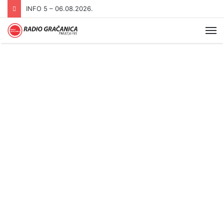
INFO 5 – 05.08.2026
Me