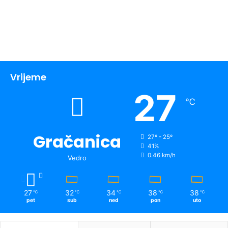
Vrijeme
27
℃
Gračanica
27º - 25º
41%
0.46 km/h
Vedro
27
32
34
38
38
℃
℃
℃
℃
℃
pet
sub
ned
pon
uto