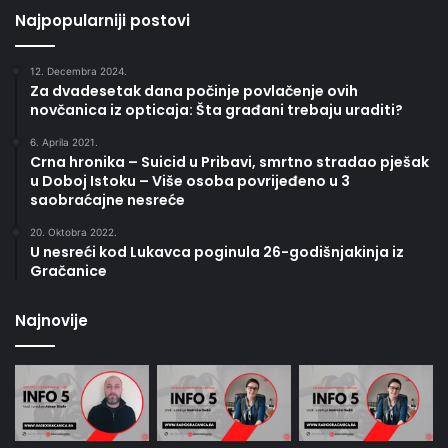
Najpopularniji postovi
12. Decembra 2024.
Za dvadesetak dana počinje povlačenje ovih
novčanica iz opticaja: Šta građani trebaju uraditi?
6. Aprila 2021.
Crna hronika – Suicid u Pribavi, smrtno stradao pješak
u Doboj Istoku – Više osoba povrijeđeno u 3
saobraćajne nesreće
20. Oktobra 2022.
U nesreći kod Lukavca poginula 26-godišnjakinja iz
Gračanice
Najnovije