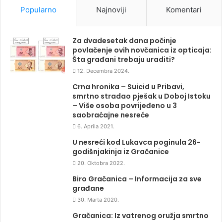
Popularno
Najnoviji
Komentari
Za dvadesetak dana počinje
povlačenje ovih novčanica iz opticaja:
Šta građani trebaju uraditi?
12. Decembra 2024.
Crna hronika – Suicid u Pribavi,
smrtno stradao pješak u Doboj Istoku
– Više osoba povrijeđeno u 3
saobraćajne nesreće
6. Aprila 2021.
U nesreći kod Lukavca poginula 26-
godišnjakinja iz Gračanice
20. Oktobra 2022.
Biro Gračanica – Informacija za sve
građane
30. Marta 2020.
Gračanica: Iz vatrenog oružja smrtno