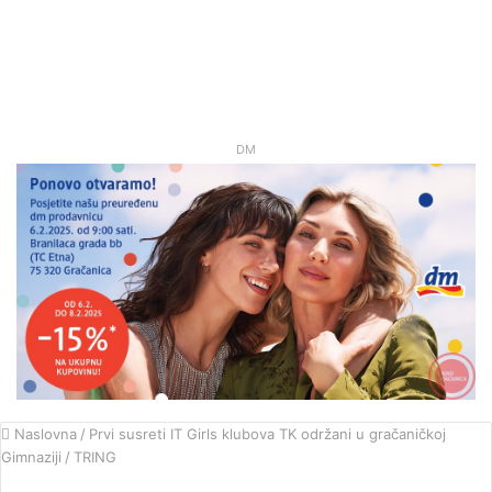
DM
Naslovna
/
Prvi susreti IT Girls klubova TK održani u gračaničkoj
Gimnaziji
/
TRING