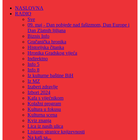
NASLOVNA
RADIO
Sve
09. maj - Dan pobjede nad fašizmom, Dan Europe i
Dan Zlatnih ljiljana
Biznis Info
Gračanička hronika
Historijska čitanka
Hronika Gradskog vijeća
Indirektno
Info 5
Info 8
Iz kulturne baštine BiH
Iz MZ
Izaberi zdravlje
Izbori 2024
Kafa s vijećnikom
Kolažni program
Kultura u fokusu
Kulturna scena
Kviz znanja
Lica iz nasih ulica
Listamo stranice knjizevnosti
Na kafi sa...