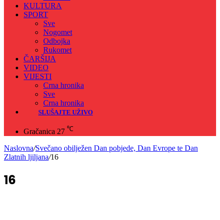
KULTURA
SPORT
Sve
Nogomet
Odbojka
Rukomet
ČARŠIJA
VIDEO
VIJESTI
Crna hronika
Sve
Crna hronika
SLUŠAJTE UŽIVO
℃
Gračanica
27
Naslovna
/
Svečano obilježen Dan pobjede, Dan Evrope te Dan
Zlatnih ljiljana
/
16
16