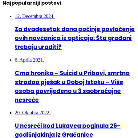
Najpopularniji postovi
12. Decembra 2024.
Za dvadesetak dana počinje povlačenje
ovih novčanica iz opticaja: Šta građani
trebaju uraditi?
6. Aprila 2021.
Crna hronika – Suicid u Pribavi, smrtno
stradao pješak u Doboj Istoku – Više
osoba povrijeđeno u 3 saobraćajne
nesreće
20. Oktobra 2022.
U nesreći kod Lukavca poginula 26-
godišnjakinja iz Gračanice