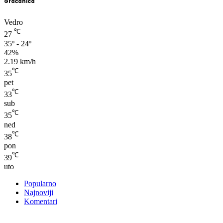
Gračanica
Vedro
℃
27
35º - 24º
42%
2.19 km/h
℃
35
pet
℃
33
sub
℃
35
ned
℃
38
pon
℃
39
uto
Popularno
Najnoviji
Komentari