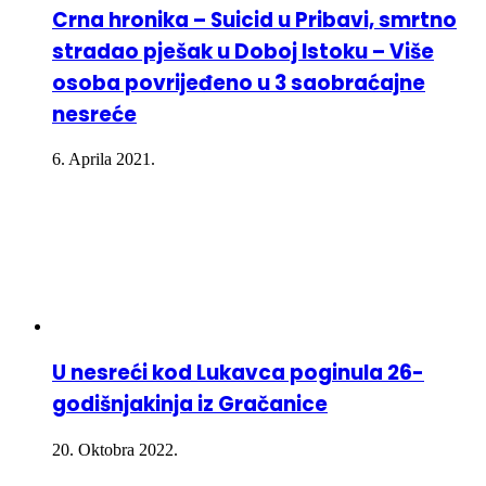
Crna hronika – Suicid u Pribavi, smrtno
stradao pješak u Doboj Istoku – Više
osoba povrijeđeno u 3 saobraćajne
nesreće
6. Aprila 2021.
U nesreći kod Lukavca poginula 26-
godišnjakinja iz Gračanice
20. Oktobra 2022.