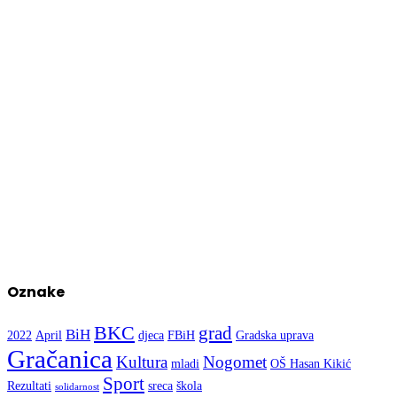
Oznake
BKC
grad
BiH
2022
April
djeca
FBiH
Gradska uprava
Gračanica
Kultura
Nogomet
mladi
OŠ Hasan Kikić
Sport
Rezultati
sreca
škola
solidarnost