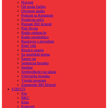
Novosti
Od posla čaršija
Otvoreni studio
Podcast sa Kenanom
Pozitivna priča
Poznate BH licnosti
Puls života
Radio ordinacija
Radio razglednica
Razgovor s povodom
Riječ više
Riznica znanja
Sa sportskih terena
Šareni sat
Sedmicna hronika
Spektar
Srednjoškolci na talasu
Vijećnićka hronika
Vjerski program
Znamenite BH ličnosti
VIJESTI
Sve
BKC
Kino
Koncerti