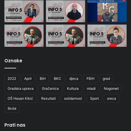
Oznake
2022
April
BiH
BKC
djeca
FBiH
grad
Gradska uprava
Gračanica
Kultura
mladi
Nogomet
OŠ Hasan Kikić
Rezultati
solidarnost
Sport
sreca
škola
Prati nas