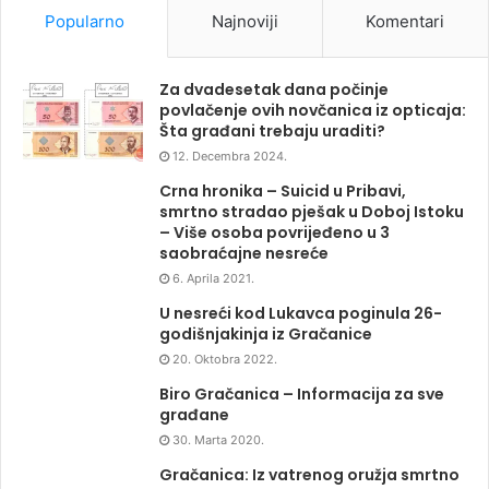
Popularno
Najnoviji
Komentari
Za dvadesetak dana počinje
povlačenje ovih novčanica iz opticaja:
Šta građani trebaju uraditi?
12. Decembra 2024.
Crna hronika – Suicid u Pribavi,
smrtno stradao pješak u Doboj Istoku
– Više osoba povrijeđeno u 3
saobraćajne nesreće
6. Aprila 2021.
U nesreći kod Lukavca poginula 26-
godišnjakinja iz Gračanice
20. Oktobra 2022.
Biro Gračanica – Informacija za sve
građane
30. Marta 2020.
Gračanica: Iz vatrenog oružja smrtno