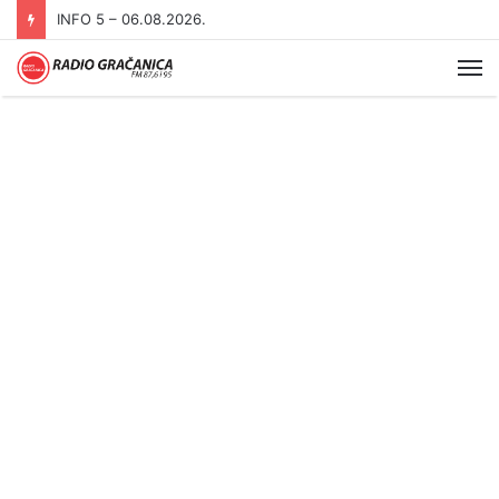
INFO 5 – 05.08.2026
Me