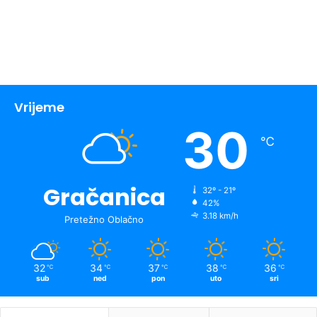
Vrijeme
30
℃
Gračanica
32º - 21º
42%
3.18 km/h
Pretežno Oblačno
32
34
37
38
36
℃
℃
℃
℃
℃
sub
ned
pon
uto
sri