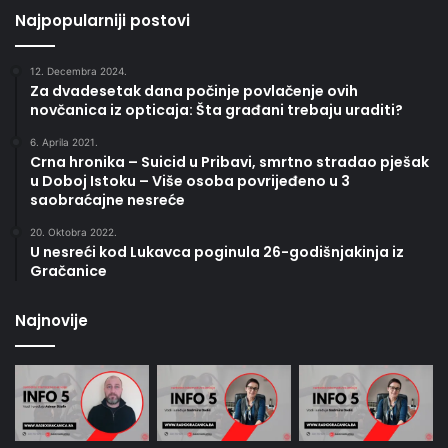
Najpopularniji postovi
12. Decembra 2024.
Za dvadesetak dana počinje povlačenje ovih
novčanica iz opticaja: Šta građani trebaju uraditi?
6. Aprila 2021.
Crna hronika – Suicid u Pribavi, smrtno stradao pješak
u Doboj Istoku – Više osoba povrijeđeno u 3
saobraćajne nesreće
20. Oktobra 2022.
U nesreći kod Lukavca poginula 26-godišnjakinja iz
Gračanice
Najnovije