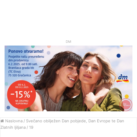
DM
Naslovna
/
Svečano obilježen Dan pobjede, Dan Evrope te Dan
Zlatnih ljiljana
/
19