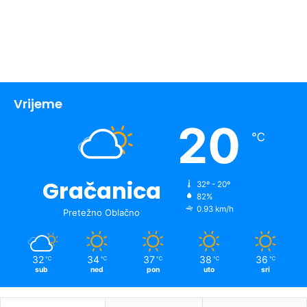
Vrijeme
20
℃
Gračanica
32º - 20º
82%
0.93 km/h
Pretežno Oblačno
32
34
37
38
36
℃
℃
℃
℃
℃
sub
ned
pon
uto
sri