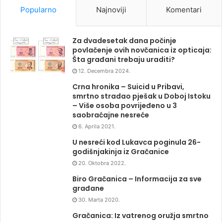
Popularno
Najnoviji
Komentari
Za dvadesetak dana počinje
povlačenje ovih novčanica iz opticaja:
Šta građani trebaju uraditi?
12. Decembra 2024.
Crna hronika – Suicid u Pribavi,
smrtno stradao pješak u Doboj Istoku
– Više osoba povrijeđeno u 3
saobraćajne nesreće
6. Aprila 2021.
U nesreći kod Lukavca poginula 26-
godišnjakinja iz Gračanice
20. Oktobra 2022.
Biro Gračanica – Informacija za sve
građane
30. Marta 2020.
Gračanica: Iz vatrenog oružja smrtno