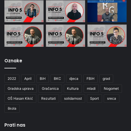
Oznake
2022
April
BiH
BKC
djeca
FBiH
grad
Gradska uprava
Gračanica
Kultura
mladi
Nogomet
OŠ Hasan Kikić
Rezultati
solidarnost
Sport
sreca
škola
Prati nas