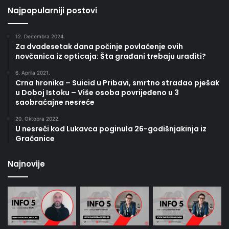
Najpopularniji postovi
12. Decembra 2024.
Za dvadesetak dana počinje povlačenje ovih
novčanica iz opticaja: Šta građani trebaju uraditi?
6. Aprila 2021.
Crna hronika – Suicid u Pribavi, smrtno stradao pješak
u Doboj Istoku – Više osoba povrijeđeno u 3
saobraćajne nesreće
20. Oktobra 2022.
U nesreći kod Lukavca poginula 26-godišnjakinja iz
Gračanice
Najnovije