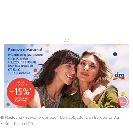
DM
Naslovna
/
Svečano obilježen Dan pobjede, Dan Evrope te Dan
Zlatnih ljiljana
/
29