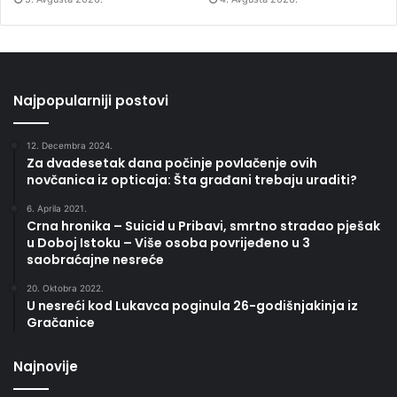
Najpopularniji postovi
12. Decembra 2024.
Za dvadesetak dana počinje povlačenje ovih
novčanica iz opticaja: Šta građani trebaju uraditi?
6. Aprila 2021.
Crna hronika – Suicid u Pribavi, smrtno stradao pješak
u Doboj Istoku – Više osoba povrijeđeno u 3
saobraćajne nesreće
20. Oktobra 2022.
U nesreći kod Lukavca poginula 26-godišnjakinja iz
Gračanice
Najnovije