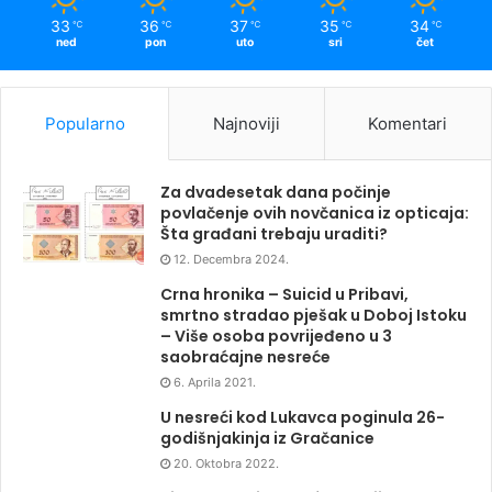
33
36
37
35
34
℃
℃
℃
℃
℃
ned
pon
uto
sri
čet
Popularno
Najnoviji
Komentari
Za dvadesetak dana počinje
povlačenje ovih novčanica iz opticaja:
Šta građani trebaju uraditi?
12. Decembra 2024.
Crna hronika – Suicid u Pribavi,
smrtno stradao pješak u Doboj Istoku
– Više osoba povrijeđeno u 3
saobraćajne nesreće
6. Aprila 2021.
U nesreći kod Lukavca poginula 26-
godišnjakinja iz Gračanice
20. Oktobra 2022.