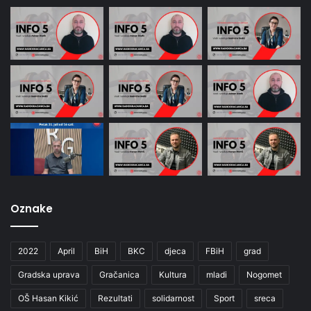
Oznake
2022
April
BiH
BKC
djeca
FBiH
grad
Gradska uprava
Gračanica
Kultura
mladi
Nogomet
OŠ Hasan Kikić
Rezultati
solidarnost
Sport
sreca