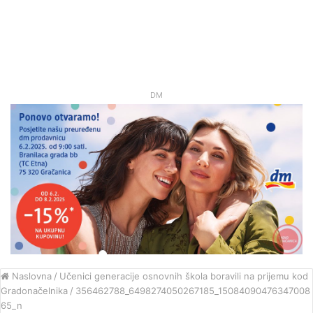
DM
Naslovna
/
Učenici generacije osnovnih škola boravili na prijemu kod
Gradonačelnika
/
356462788_6498274050267185_15084090476347008
65_n