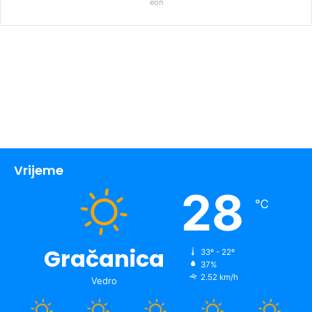
eon
Vrijeme
28
℃
Gračanica
33º - 22º
37%
2.52 km/h
Vedro