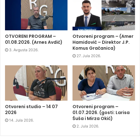
a
w
i
e
c
i
n
n
e
t
k
s
b
t
e
i
o
e
d
n
o
r
I
n
k
(
n
e
(
O
(
w
O
p
O
w
p
e
p
i
OTVORENI PROGRAM –
Otvoreni program – (Amer
e
n
e
n
01.08.2026. (Arnes Avdić)
Hamidović – Direktor J.P.
n
s
n
d
s
i
s
o
Komus Gračanica)
3. Avgusta 2026.
i
n
i
w
n
n
n
)
27. Jula 2026.
n
e
n
e
w
e
w
w
w
w
i
w
i
n
i
n
d
n
d
o
d
o
w
o
w
)
w
)
)
Otvoreni studio – 14 07
Otvoreni program –
2026
01.07.2026. (gosti: Larisa
Šuša i Mirza Okić)
14. Jula 2026.
2. Jula 2026.