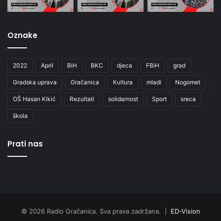
Oznake
2022
April
BiH
BKC
djeca
FBiH
grad
Gradska uprava
Gračanica
Kultura
mladi
Nogomet
OŠ Hasan Kikić
Rezultati
solidarnost
Sport
sreca
škola
Prati nas
© 2026 Radio Gračanica. Sva prava zadržana. |
ED-Vision