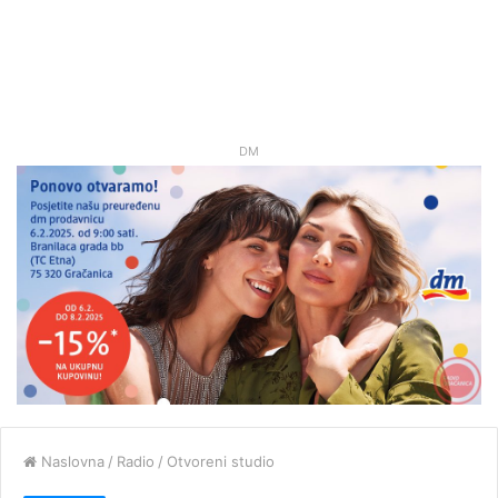
DM
Naslovna
/
Radio
/
Otvoreni studio