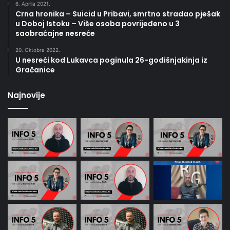
6. Aprila 2021.
Crna hronika – Suicid u Pribavi, smrtno stradao pješak
u Doboj Istoku – Više osoba povrijeđeno u 3
saobraćajne nesreće
20. Oktobra 2022.
U nesreći kod Lukavca poginula 26-godišnjakinja iz
Gračanice
Najnovije