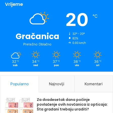
Vrijeme
20
℃
Gračanica
32º - 20º
82%
0.93 km/h
Pretežno Oblačno
32
34
37
38
36
℃
℃
℃
℃
℃
sub
ned
pon
uto
sri
Popularno
Najnoviji
Komentari
Za dvadesetak dana počinje
povlačenje ovih novčanica iz opticaja:
Šta građani trebaju uraditi?