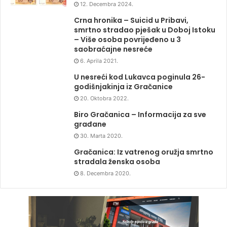
12. Decembra 2024.
Crna hronika – Suicid u Pribavi,
smrtno stradao pješak u Doboj Istoku
– Više osoba povrijeđeno u 3
saobraćajne nesreće
6. Aprila 2021.
U nesreći kod Lukavca poginula 26-
godišnjakinja iz Gračanice
20. Oktobra 2022.
Biro Gračanica – Informacija za sve
građane
30. Marta 2020.
Gračanica: Iz vatrenog oružja smrtno
stradala ženska osoba
8. Decembra 2020.