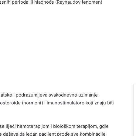
esnih perioda ili hladnoće (Raynaudov fenomen)
tomatsko i podrazumijeva svakodnevno uzimanje
ikosteroide (hormoni) i imunostimulatore koji znaju biti
 se liječi hemoterapijom i biološkom terapijom, gdje
e dešava da jedan pacijent prođe sve kombinacije