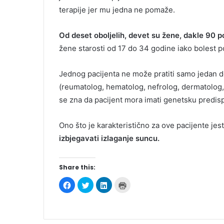
terapije jer mu jedna ne pomaže.
Od deset oboljelih, devet su žene, dakle 90 p
žene starosti od 17 do 34 godine iako bolest pog
Jednog pacijenta ne može pratiti samo jedan d
(reumatolog, hematolog, nefrolog, dermatolog, k
se zna da pacijent mora imati genetsku predisp
Ono što je karakteristično za ove pacijente jest
izbjegavati izlaganje suncu.
Share this:
C
C
C
C
l
l
l
l
i
i
i
i
c
c
c
c
k
k
k
k
t
t
t
t
o
o
o
o