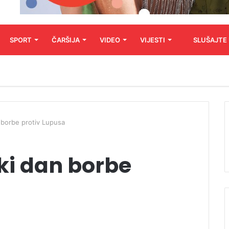
SPORT
ČARŠIJA
VIDEO
VIJESTI
SLUŠAJTE
n borbe protiv Lupusa
ski dan borbe