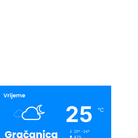
Vrijeme
25
℃
Gračanica
25º - 24º
42%