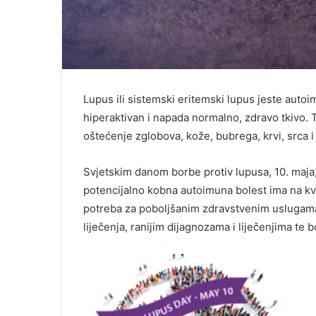
Lupus ili sistemski eritemski lupus jeste auto
hiperaktivan i napada normalno, zdravo tkivo. T
oštećenje zglobova, kože, bubrega, krvi, srca i
Svjetskim danom borbe protiv lupusa, 10. maja, 
potencijalno kobna autoimuna bolest ima na kvali
potreba za poboljšanim zdravstvenim uslugama 
liječenja, ranijim dijagnozama i liječenjima te