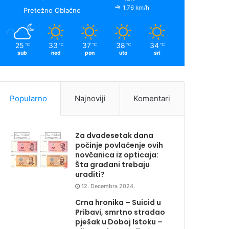
1.76 km/h
Pretežno Oblačno
25
33
37
38
34
℃
℃
℃
℃
℃
sub
ned
pon
uto
sri
Popularno
Najnoviji
Komentari
Za dvadesetak dana
počinje povlačenje ovih
novčanica iz opticaja:
Šta građani trebaju
uraditi?
12. Decembra 2024.
Crna hronika – Suicid u
Pribavi, smrtno stradao
pješak u Doboj Istoku –