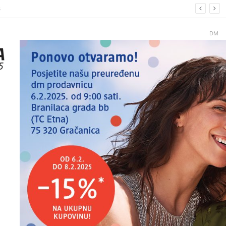
6.
DM