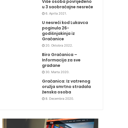
Više osoba povrijeđeno
u 3 saobraćajne nesreće
6. Aprila 2021.
U nesreći kod Lukavca
poginula 26-
godišnjakinja iz
Gračanice
20. Oktobra 2022.
Biro Gračanica –
Informacija za sve
građane
30. Marta 2020.
Gračanica: Iz vatrenog
oružja smrtno stradala
ženska osoba
8. Decembra 2020.