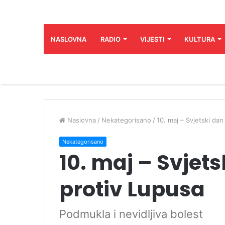
NASLOVNA
RADIO
VIJESTI
KULTURA
Naslovna
/
Nekategorisano
/
10. maj – Svjetski da
Nekategorisano
10. maj – Svjet
protiv Lupusa
Podmukla i nevidljiva bolest