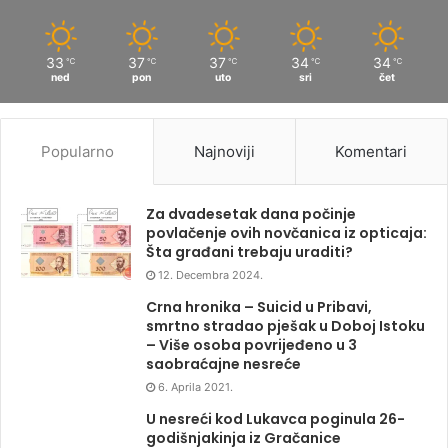
33
37
37
34
34
℃
℃
℃
℃
℃
ned
pon
uto
sri
čet
Popularno
Najnoviji
Komentari
Za dvadesetak dana počinje
povlačenje ovih novčanica iz opticaja:
Šta građani trebaju uraditi?
12. Decembra 2024.
Crna hronika – Suicid u Pribavi,
smrtno stradao pješak u Doboj Istoku
– Više osoba povrijeđeno u 3
saobraćajne nesreće
6. Aprila 2021.
U nesreći kod Lukavca poginula 26-
godišnjakinja iz Gračanice