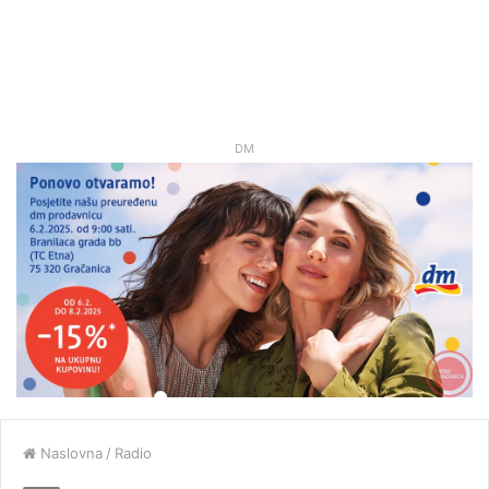
DM
Naslovna
/
Radio