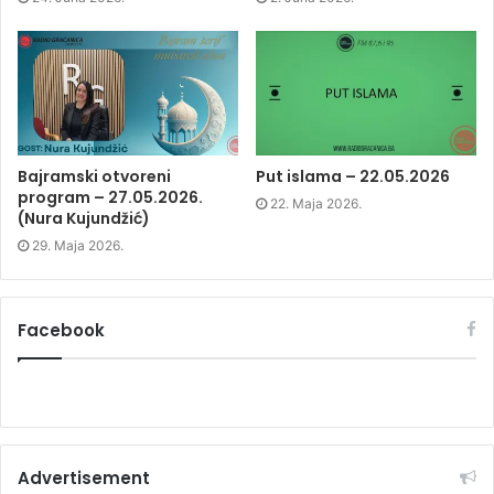
n
e
n
e
w
e
w
w
w
w
i
w
i
n
i
n
d
n
d
o
d
o
w
o
w
)
w
)
)
Bajramski otvoreni
Put islama – 22.05.2026
program – 27.05.2026.
22. Maja 2026.
(Nura Kujundžić)
29. Maja 2026.
Facebook
Advertisement