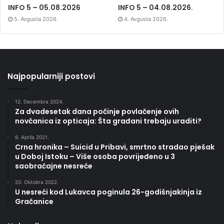
INFO 5 – 05.08.2026
INFO 5 – 04.08.2026.
5. Avgusta 2026.
4. Avgusta 2026.
Najpopularniji postovi
12. Decembra 2024.
Za dvadesetak dana počinje povlačenje ovih
novčanica iz opticaja: Šta građani trebaju uraditi?
6. Aprila 2021.
Crna hronika – Suicid u Pribavi, smrtno stradao pješak
u Doboj Istoku – Više osoba povrijeđeno u 3
saobraćajne nesreće
20. Oktobra 2022.
U nesreći kod Lukavca poginula 26-godišnjakinja iz
Gračanice