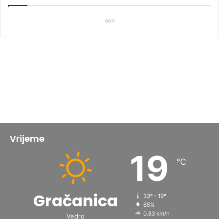
eon
Vrijeme
19
℃
Gračanica
33º - 19º
65%
0.83 km/h
Vedro