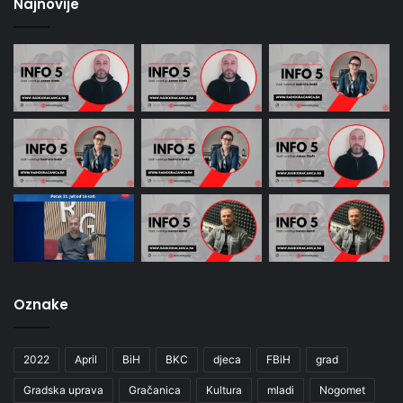
Najnovije
Oznake
2022
April
BiH
BKC
djeca
FBiH
grad
Gradska uprava
Gračanica
Kultura
mladi
Nogomet