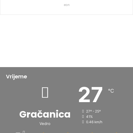
eon
Vrijeme
27
℃
Gračanica
27º - 25º
41%
0.46 km/h
Vedro