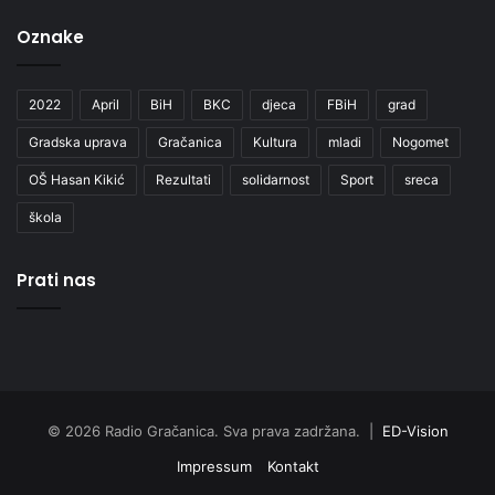
Oznake
2022
April
BiH
BKC
djeca
FBiH
grad
Gradska uprava
Gračanica
Kultura
mladi
Nogomet
OŠ Hasan Kikić
Rezultati
solidarnost
Sport
sreca
škola
Prati nas
© 2026 Radio Gračanica. Sva prava zadržana. |
ED-Vision
Impressum
Kontakt