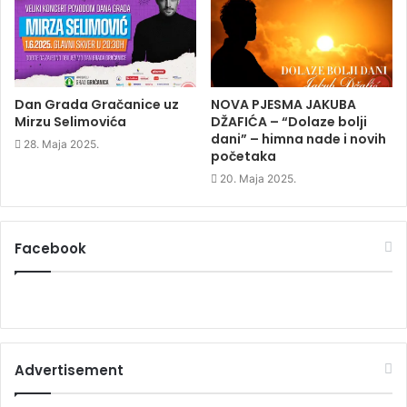
o
w
o
w
)
w
)
)
Dan Grada Gračanice uz
NOVA PJESMA JAKUBA
Mirzu Selimovića
DŽAFIĆA – “Dolaze bolji
dani” – himna nade i novih
28. Maja 2025.
početaka
20. Maja 2025.
Facebook
Advertisement