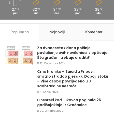
27
32
34
38
38
℃
℃
℃
℃
℃
pet
sub
ned
pon
uto
Popularno
Najnoviji
Komentari
Za dvadesetak dana počinje
povlačenje ovih novčanica iz opticaja:
Šta građani trebaju uraditi?
12. Decembra 2024.
Crna hronika – Suicid u Pribavi,
smrtno stradao pješak u Doboj Istoku
– Više osoba povrijeđeno u 3
saobraćajne nesreće
6. Aprila 2021.
U nesreći kod Lukavca poginula 26-
godišnjakinja iz Gračanice
20. Oktobra 2022.