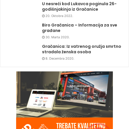
U nesreći kod Lukavca poginula 26-
godišnjakinja iz Gračanice
20. Oktobra 2022.
Biro Gračanica – Informacija za sve
građane
30. Marta 2020.
Gračanica: Iz vatrenog oružja smrtno
stradala ženska osoba
8. Decembra 2020.