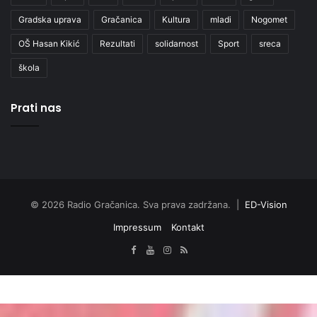
Gradska uprava
Gračanica
Kultura
mladi
Nogomet
OŠ Hasan Kikić
Rezultati
solidarnost
Sport
sreca
škola
Prati nas
© 2026 Radio Gračanica. Sva prava zadržana. |
ED-Vision
Impressum
Kontakt