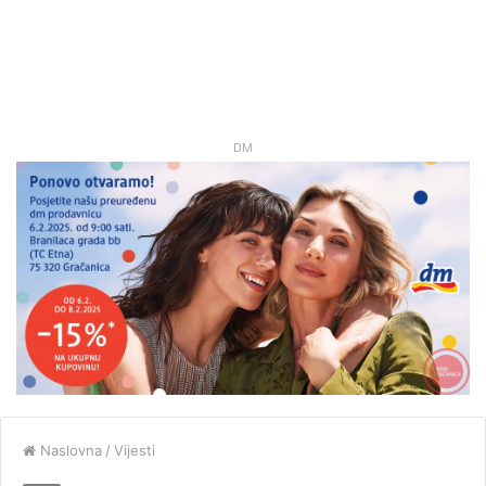
DM
Naslovna
/
Vijesti