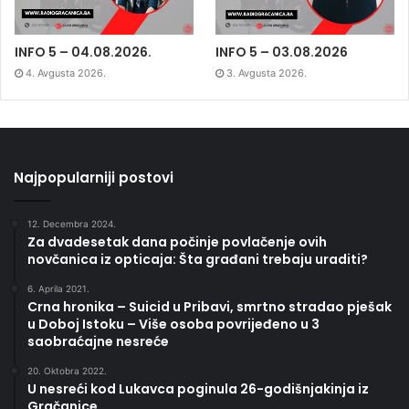
INFO 5 – 04.08.2026.
INFO 5 – 03.08.2026
4. Avgusta 2026.
3. Avgusta 2026.
Najpopularniji postovi
12. Decembra 2024.
Za dvadesetak dana počinje povlačenje ovih
novčanica iz opticaja: Šta građani trebaju uraditi?
6. Aprila 2021.
Crna hronika – Suicid u Pribavi, smrtno stradao pješak
u Doboj Istoku – Više osoba povrijeđeno u 3
saobraćajne nesreće
20. Oktobra 2022.
U nesreći kod Lukavca poginula 26-godišnjakinja iz
Gračanice