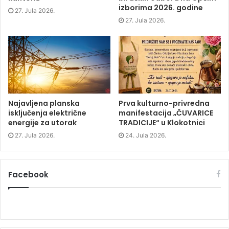
i
n
i
w
izborima 2026. godine
n
n
n
)
27. Jula 2026.
n
e
n
e
w
e
27. Jula 2026.
w
w
w
w
i
w
i
n
i
n
d
n
d
o
d
o
w
o
w
)
w
)
)
Najavljena planska
Prva kulturno-privredna
isključenja električne
manifestacija „ČUVARICE
energije za utorak
TRADICIJE“ u Klokotnici
27. Jula 2026.
24. Jula 2026.
Facebook