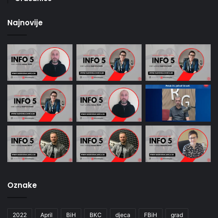
Najnovije
Oznake
2022
April
BiH
BKC
djeca
FBiH
grad