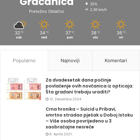
Gračanica
35%
2.36 km/h
Pretežno Oblačno
32
34
37
38
36
℃
℃
℃
℃
℃
sub
ned
pon
uto
sri
Popularno
Najnoviji
Komentari
Za dvadesetak dana počinje
povlačenje ovih novčanica iz opticaja:
Šta građani trebaju uraditi?
12. Decembra 2024.
Crna hronika – Suicid u Pribavi,
smrtno stradao pješak u Doboj Istoku
– Više osoba povrijeđeno u 3
saobraćajne nesreće
6. Aprila 2021.