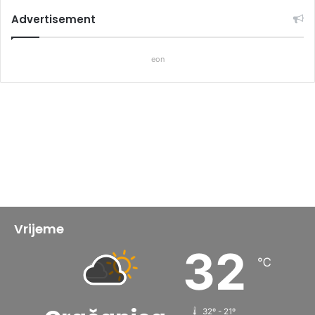
Advertisement
eon
Vrijeme
32
℃
32º - 21º