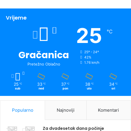
Vrijeme
25
℃
Gračanica
25º - 24º
42%
1.76 km/h
Pretežno Oblačno
25
33
37
38
34
℃
℃
℃
℃
℃
sub
ned
pon
uto
sri
Popularno
Najnoviji
Komentari
Za dvadesetak dana počinje