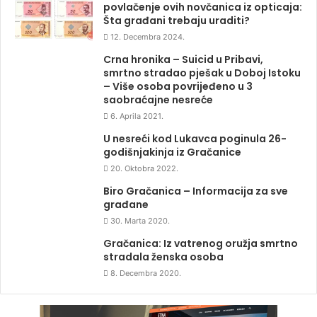
povlačenje ovih novčanica iz opticaja:
Šta građani trebaju uraditi?
12. Decembra 2024.
Crna hronika – Suicid u Pribavi,
smrtno stradao pješak u Doboj Istoku
– Više osoba povrijeđeno u 3
saobraćajne nesreće
6. Aprila 2021.
U nesreći kod Lukavca poginula 26-
godišnjakinja iz Gračanice
20. Oktobra 2022.
Biro Gračanica – Informacija za sve
građane
30. Marta 2020.
Gračanica: Iz vatrenog oružja smrtno
stradala ženska osoba
8. Decembra 2020.