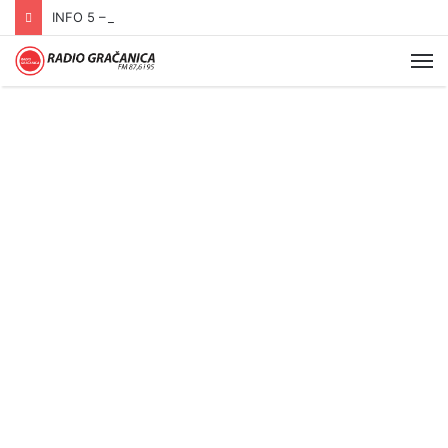
INFO 5 – 06.08.2026.
Me