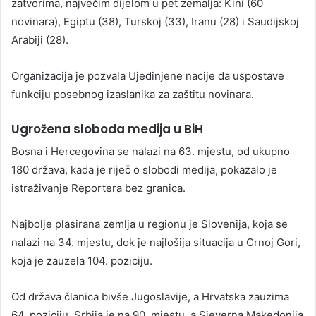
zatvorima, najvećim dijelom u pet zemalja: Kini (60
novinara), Egiptu (38), Turskoj (33), Iranu (28) i Saudijskoj
Arabiji (28).
Organizacija je pozvala Ujedinjene nacije da uspostave
funkciju posebnog izaslanika za zaštitu novinara.
Ugrožena sloboda medija u BiH
Bosna i Hercegovina se nalazi na 63. mjestu, od ukupno
180 država, kada je riječ o slobodi medija, pokazalo je
istraživanje Reportera bez granica.
Najbolje plasirana zemlja u regionu je Slovenija, koja se
nalazi na 34. mjestu, dok je najlošija situacija u Crnoj Gori,
koja je zauzela 104. poziciju.
Od država članica bivše Jugoslavije, a Hrvatska zauzima
64. poziciju, Srbija je na 90. mjestu, a Sjeverna Makedonija