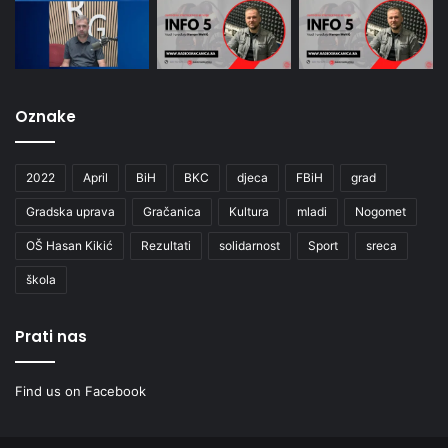
Oznake
2022
April
BiH
BKC
djeca
FBiH
grad
Gradska uprava
Gračanica
Kultura
mladi
Nogomet
OŠ Hasan Kikić
Rezultati
solidarnost
Sport
sreca
škola
Prati nas
Find us on Facebook