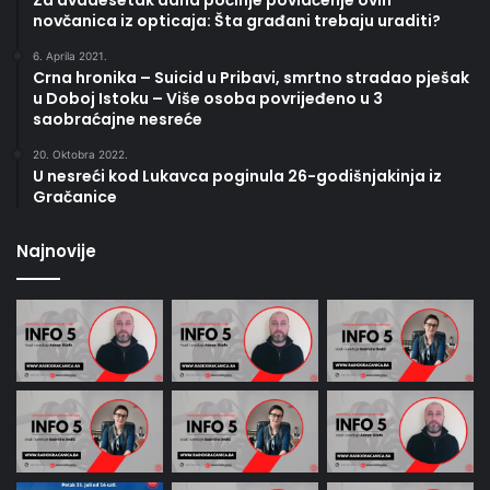
novčanica iz opticaja: Šta građani trebaju uraditi?
6. Aprila 2021.
Crna hronika – Suicid u Pribavi, smrtno stradao pješak
u Doboj Istoku – Više osoba povrijeđeno u 3
saobraćajne nesreće
20. Oktobra 2022.
U nesreći kod Lukavca poginula 26-godišnjakinja iz
Gračanice
Najnovije