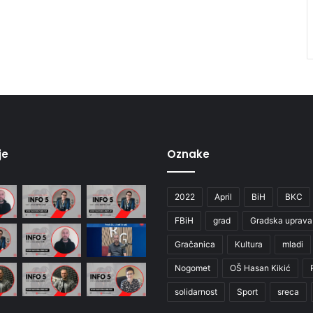
je
Oznake
2022
April
BiH
BKC
FBiH
grad
Gradska uprava
Gračanica
Kultura
mladi
Nogomet
OŠ Hasan Kikić
solidarnost
Sport
sreca