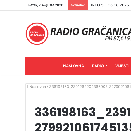
INFO 5 – 05.08.2026
Petak, 7 Avgusta 2026
Aktuelno
NASLOVNA
RADIO
VIJESTI
Naslovna
/
336198163_2391262204366908_3279921061
336198163_239
2799210617451