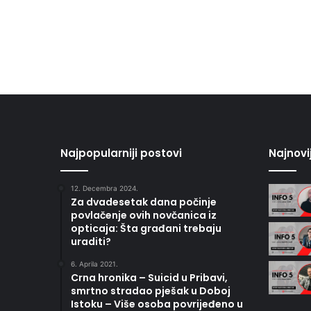
Najpopularniji postovi
Najnovi
12. Decembra 2024.
Za dvadesetak dana počinje
povlačenje ovih novčanica iz
opticaja: Šta građani trebaju
uraditi?
6. Aprila 2021.
Crna hronika – Suicid u Pribavi,
smrtno stradao pješak u Doboj
Istoku – Više osoba povrijeđeno u