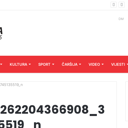
DM
KULTURA
SPORT
ČARŠIJA
VIDEO
VIJESTI
745135519_n
1262204366908_3
35519_n