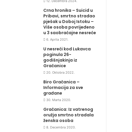
12. Decembra 2024.
Crna hronika – Suicid u
Pribavi, smrtno stradao
pješak u Doboj Istoku –
Više osoba povrijeđeno
u 3 saobraćajne nesreće
6. Aprila 2021.
U nesreći kod Lukavca
poginula 26-
godišnjakinja iz
Gračanice
20. Oktobra 2022.
Biro Gračanica –
Informacija za sve
građane
30. Marta 2020.
Gračanica: Iz vatrenog
oružja smrtno stradala
ženska osoba
8. Decembra 2020.