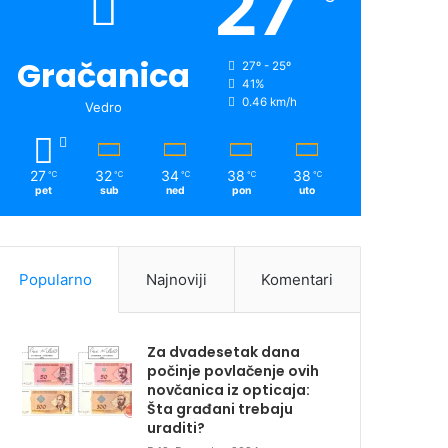
27
Gračanica
27º - 25º
41%
0.46 km/h
Vedro
27
32
34
38
38
℃
℃
℃
℃
℃
pet
sub
ned
pon
uto
Popularno
Najnoviji
Komentari
Za dvadesetak dana
počinje povlačenje ovih
novčanica iz opticaja:
Šta građani trebaju
uraditi?