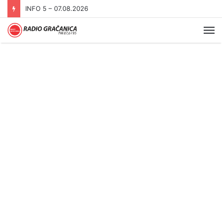
INFO 5 – 06.08.2026.
Me