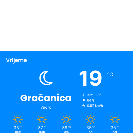
Vrijeme
19
℃
Gračanica
33º - 18º
64%
0.57 km/h
Vedro
33
37
38
35
35
℃
℃
℃
℃
℃
ned
pon
uto
sri
čet