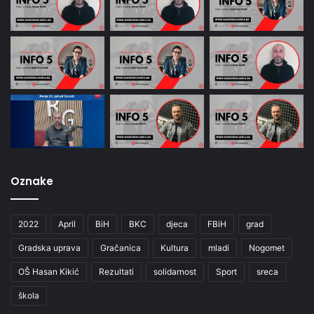
Oznake
2022
April
BiH
BKC
djeca
FBiH
grad
Gradska uprava
Gračanica
Kultura
mladi
Nogomet
OŠ Hasan Kikić
Rezultati
solidarnost
Sport
sreca
škola