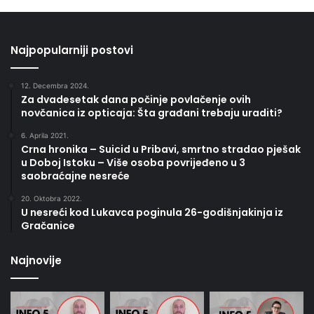
Najpopularniji postovi
12. Decembra 2024.
Za dvadesetak dana počinje povlačenje ovih
novčanica iz opticaja: Šta građani trebaju uraditi?
6. Aprila 2021.
Crna hronika – Suicid u Pribavi, smrtno stradao pješak
u Doboj Istoku – Više osoba povrijeđeno u 3
saobraćajne nesreće
20. Oktobra 2022.
U nesreći kod Lukavca poginula 26-godišnjakinja iz
Gračanice
Najnovije