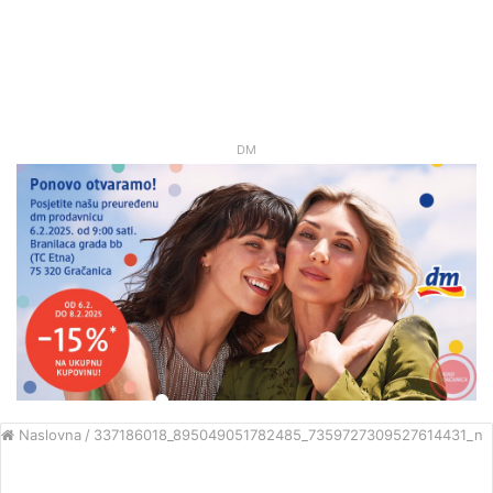
DM
Naslovna
/
337186018_895049051782485_7359727309527614431_n