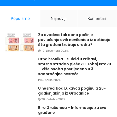
Popularno
Najnoviji
Komentari
Za dvadesetak dana počinje
povlačenje ovih novčanica iz opticaja:
Šta građani trebaju uraditi?
12. Decembra 2024.
Crna hronika – Suicid u Pribavi,
smrtno stradao pješak u Doboj Istoku
– Više osoba povrijeđeno u 3
saobraćajne nesreće
6. Aprila 2021.
U nesreći kod Lukavca poginula 26-
godišnjakinja iz Gračanice
20. Oktobra 2022.
Biro Gračanica – Informacija za sve
građane