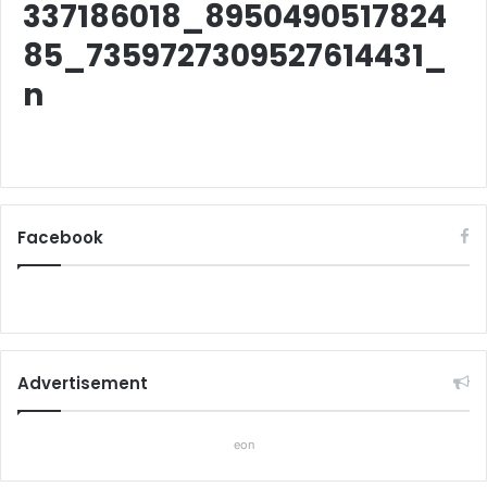
337186018_8950490517824
85_7359727309527614431_
n
Facebook
Advertisement
eon