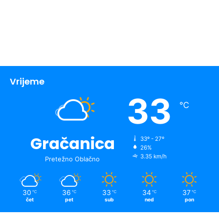
Vrijeme
33
℃
Gračanica
33º - 27º
26%
3.35 km/h
Pretežno Oblačno
30
36
33
34
37
℃
℃
℃
℃
℃
čet
pet
sub
ned
pon