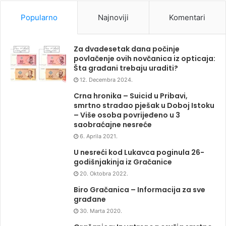
Popularno
Najnoviji
Komentari
Za dvadesetak dana počinje
povlačenje ovih novčanica iz opticaja:
Šta građani trebaju uraditi?
12. Decembra 2024.
Crna hronika – Suicid u Pribavi,
smrtno stradao pješak u Doboj Istoku
– Više osoba povrijeđeno u 3
saobraćajne nesreće
6. Aprila 2021.
U nesreći kod Lukavca poginula 26-
godišnjakinja iz Gračanice
20. Oktobra 2022.
Biro Gračanica – Informacija za sve
građane
30. Marta 2020.