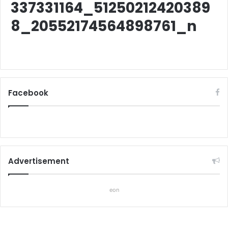
337331164_51250212420389
8_20552174564898761_n
Facebook
Advertisement
eon