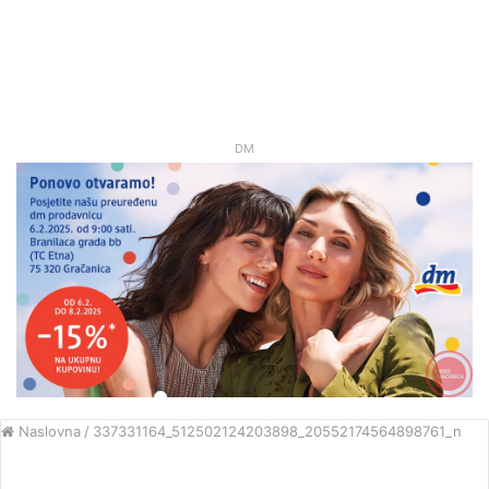
DM
Naslovna
/
337331164_512502124203898_20552174564898761_n