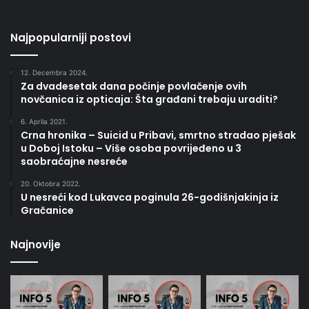
Najpopularniji postovi
12. Decembra 2024.
Za dvadesetak dana počinje povlačenje ovih
novčanica iz opticaja: Šta građani trebaju uraditi?
6. Aprila 2021.
Crna hronika – Suicid u Pribavi, smrtno stradao pješak
u Doboj Istoku – Više osoba povrijeđeno u 3
saobraćajne nesreće
20. Oktobra 2022.
U nesreći kod Lukavca poginula 26-godišnjakinja iz
Gračanice
Najnovije