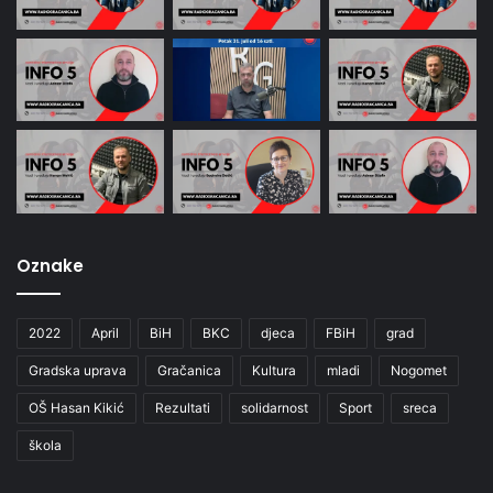
Oznake
2022
April
BiH
BKC
djeca
FBiH
grad
Gradska uprava
Gračanica
Kultura
mladi
Nogomet
OŠ Hasan Kikić
Rezultati
solidarnost
Sport
sreca
škola