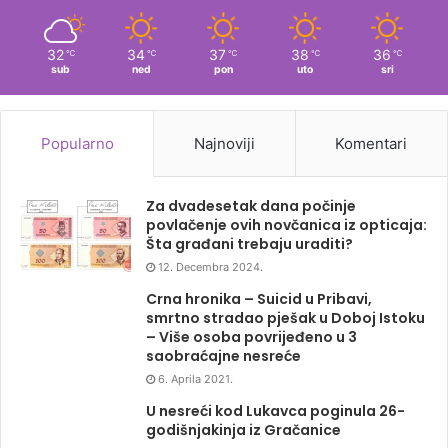
32
34
37
38
36
℃
℃
℃
℃
℃
sub
ned
pon
uto
sri
Popularno
Najnoviji
Komentari
Za dvadesetak dana počinje
povlačenje ovih novčanica iz opticaja:
Šta građani trebaju uraditi?
12. Decembra 2024.
Crna hronika – Suicid u Pribavi,
smrtno stradao pješak u Doboj Istoku
– Više osoba povrijeđeno u 3
saobraćajne nesreće
6. Aprila 2021.
U nesreći kod Lukavca poginula 26-
godišnjakinja iz Gračanice