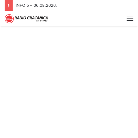
INFO 5 – 05.08.2026
Me