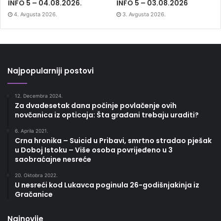
INFO 5 – 04.08.2026.
INFO 5 – 03.08.2026
4. Avgusta 2026.
3. Avgusta 2026.
Najpopularniji postovi
12. Decembra 2024.
Za dvadesetak dana počinje povlačenje ovih
novčanica iz opticaja: Šta građani trebaju uraditi?
6. Aprila 2021.
Crna hronika – Suicid u Pribavi, smrtno stradao pješak
u Doboj Istoku – Više osoba povrijeđeno u 3
saobraćajne nesreće
20. Oktobra 2022.
U nesreći kod Lukavca poginula 26-godišnjakinja iz
Gračanice
Najnovije