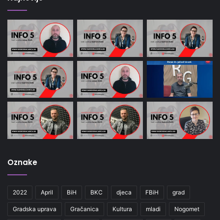
Oznake
2022
April
BiH
BKC
djeca
FBiH
grad
Gradska uprava
Gračanica
Kultura
mladi
Nogomet