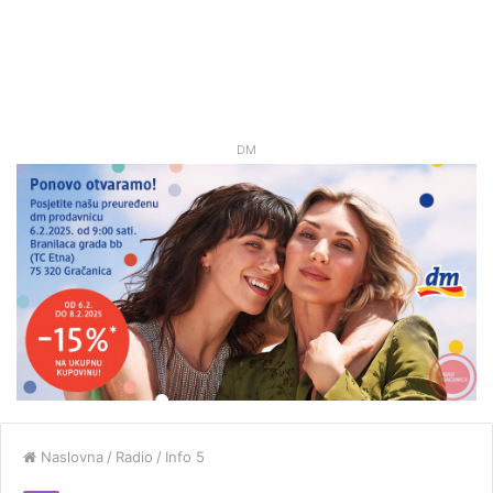
DM
Naslovna
/
Radio
/
Info 5