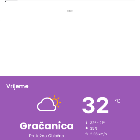
eon
Vrijeme
32
℃
Gračanica
32º - 21º
35%
2.36 km/h
Pretežno Oblačno