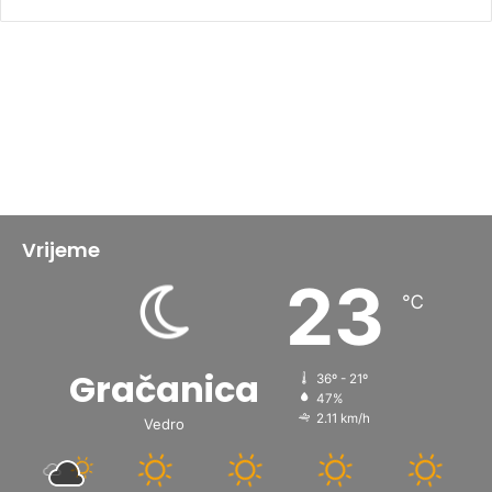
Vrijeme
23
℃
Gračanica
36º - 21º
47%
2.11 km/h
Vedro