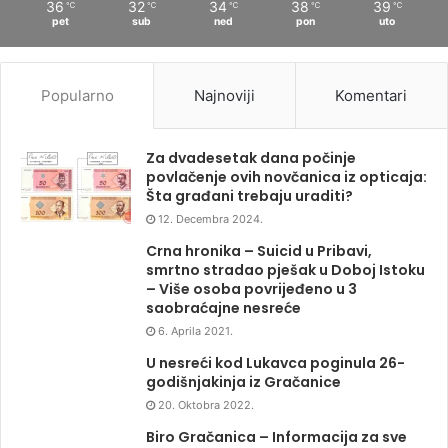
36
32
34
38
39
℃
℃
℃
℃
℃
pet
sub
ned
pon
uto
Popularno
Najnoviji
Komentari
Za dvadesetak dana počinje
povlačenje ovih novčanica iz opticaja:
Šta građani trebaju uraditi?
12. Decembra 2024.
Crna hronika – Suicid u Pribavi,
smrtno stradao pješak u Doboj Istoku
– Više osoba povrijeđeno u 3
saobraćajne nesreće
6. Aprila 2021.
U nesreći kod Lukavca poginula 26-
godišnjakinja iz Gračanice
20. Oktobra 2022.
Biro Gračanica – Informacija za sve