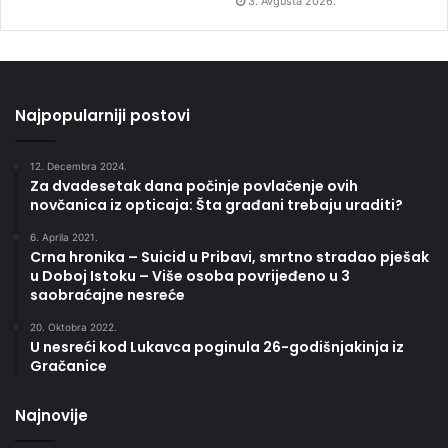
3. Avgusta 2026.
Najpopularniji postovi
12. Decembra 2024.
Za dvadesetak dana počinje povlačenje ovih
novčanica iz opticaja: Šta građani trebaju uraditi?
6. Aprila 2021.
Crna hronika – Suicid u Pribavi, smrtno stradao pješak
u Doboj Istoku – Više osoba povrijeđeno u 3
saobraćajne nesreće
20. Oktobra 2022.
U nesreći kod Lukavca poginula 26-godišnjakinja iz
Gračanice
Najnovije