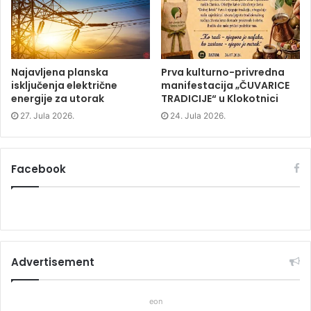
d
o
d
o
w
o
w
)
w
)
)
Najavljena planska
Prva kulturno-privredna
isključenja električne
manifestacija „ČUVARICE
energije za utorak
TRADICIJE“ u Klokotnici
27. Jula 2026.
24. Jula 2026.
Facebook
Advertisement
eon