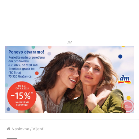
DM
Naslovna
/
Vijesti