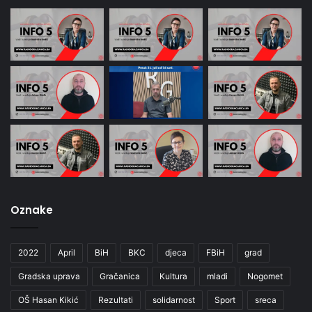
Oznake
2022
April
BiH
BKC
djeca
FBiH
grad
Gradska uprava
Gračanica
Kultura
mladi
Nogomet
OŠ Hasan Kikić
Rezultati
solidarnost
Sport
sreca