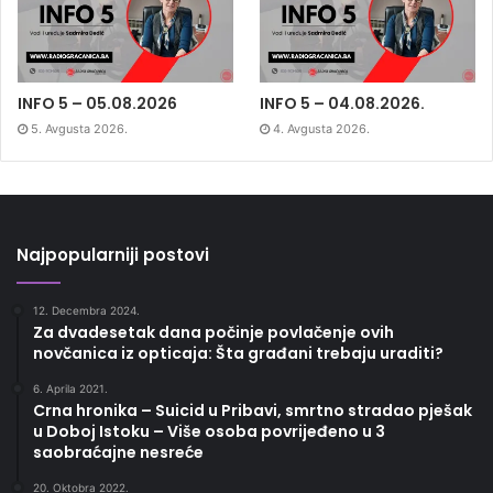
INFO 5 – 05.08.2026
INFO 5 – 04.08.2026.
5. Avgusta 2026.
4. Avgusta 2026.
Najpopularniji postovi
12. Decembra 2024.
Za dvadesetak dana počinje povlačenje ovih
novčanica iz opticaja: Šta građani trebaju uraditi?
6. Aprila 2021.
Crna hronika – Suicid u Pribavi, smrtno stradao pješak
u Doboj Istoku – Više osoba povrijeđeno u 3
saobraćajne nesreće
20. Oktobra 2022.