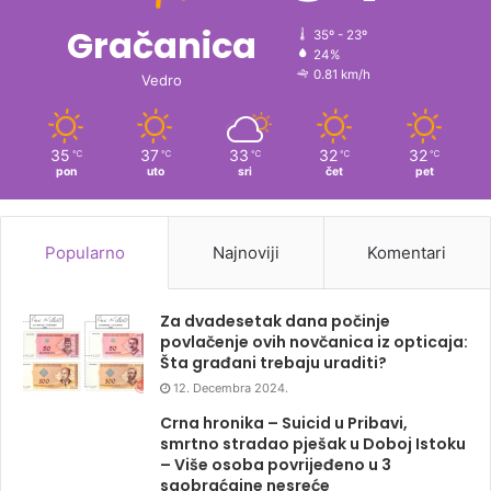
Gračanica
35º - 23º
24%
0.81 km/h
Vedro
35
37
33
32
32
℃
℃
℃
℃
℃
pon
uto
sri
čet
pet
Popularno
Najnoviji
Komentari
Za dvadesetak dana počinje
povlačenje ovih novčanica iz opticaja:
Šta građani trebaju uraditi?
12. Decembra 2024.
Crna hronika – Suicid u Pribavi,
smrtno stradao pješak u Doboj Istoku
– Više osoba povrijeđeno u 3
saobraćajne nesreće