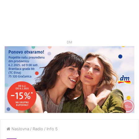
DM
Naslovna
/
Radio
/
Info 5