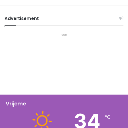
Advertisement
eon
Vrijeme
34
℃