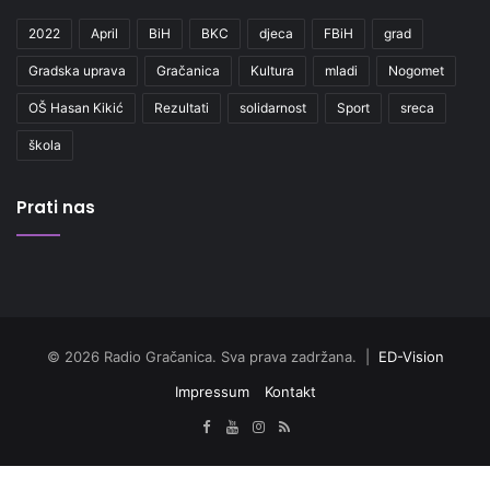
2022
April
BiH
BKC
djeca
FBiH
grad
Gradska uprava
Gračanica
Kultura
mladi
Nogomet
OŠ Hasan Kikić
Rezultati
solidarnost
Sport
sreca
škola
Prati nas
© 2026 Radio Gračanica. Sva prava zadržana. |
ED-Vision
Impressum
Kontakt