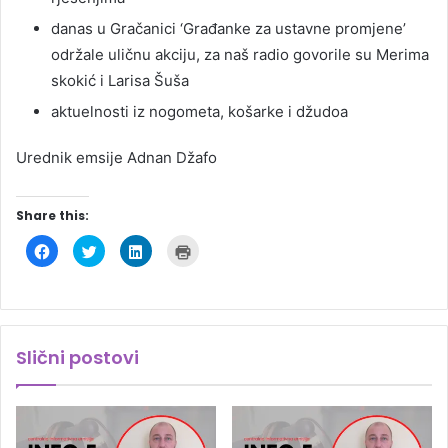
danas u Gračanici ‘Građanke za ustavne promjene’
održale uličnu akciju, za naš radio govorile su Merima
skokić i Larisa Šuša
aktuelnosti iz nogometa, košarke i džudoa
Urednik emsije Adnan Džafo
Share this:
C
C
C
C
l
l
l
l
i
i
i
i
c
c
c
c
k
k
k
k
t
t
t
t
o
o
o
o
s
s
s
p
h
h
h
r
Slični postovi
a
a
a
i
r
r
r
n
e
e
e
t
o
o
o
(
n
n
n
O
F
T
L
p
a
w
i
e
c
i
n
n