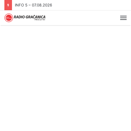
INFO 5 – 06.08.2026.
Me