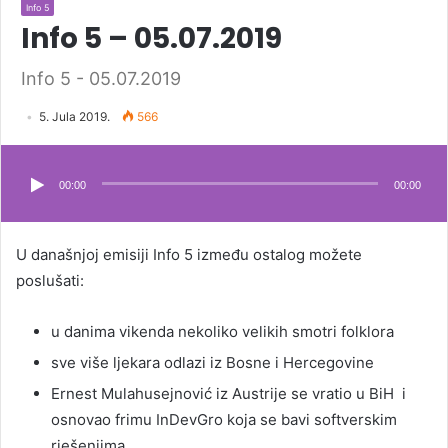
Info 5
Info 5 – 05.07.2019
Info 5 - 05.07.2019
5. Jula 2019.
566
Audio
Player
00:00
00:00
U današnjoj emisiji Info 5 između ostalog možete
poslušati:
u danima vikenda nekoliko velikih smotri folklora
sve više ljekara odlazi iz Bosne i Hercegovine
Ernest Mulahusejnović iz Austrije se vratio u BiH i
osnovao frimu InDevGro koja se bavi softverskim
rješenjima