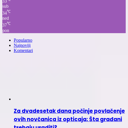
33
sub
℃
34
ned
℃
37
pon
Popularno
Najnoviji
Komentari
Za dvadesetak dana počinje povlačenje
ovih novčanica iz opticaja: Šta građani
trebaju uraditi?