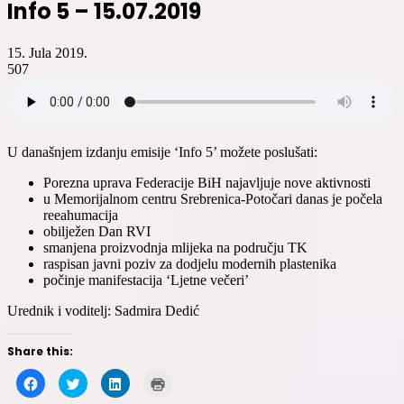
Info 5 – 15.07.2019
15. Jula 2019.
507
U današnjem izdanju emisije ‘Info 5’ možete poslušati:
Porezna uprava Federacije BiH najavljuje nove aktivnosti
u Memorijalnom centru Srebrenica-Potočari danas je počela
reeahumacija
obilježen Dan RVI
smanjena proizvodnja mlijeka na području TK
raspisan javni poziv za dodjelu modernih plastenika
počinje manifestacija ‘Ljetne večeri’
Urednik i voditelj: Sadmira Dedić
Share this:
Click
Click
Click
Click
to
to
to
to
share
share
share
print