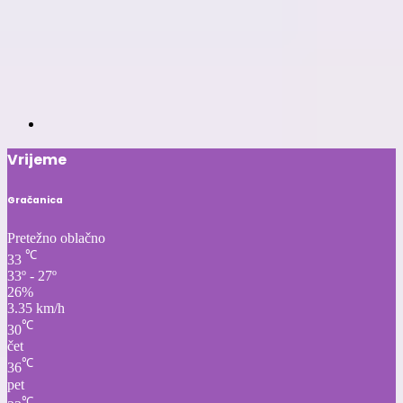
Vrijeme
Gračanica
Pretežno oblačno
℃
33
33º - 27º
26%
3.35 km/h
℃
30
čet
℃
36
pet
℃