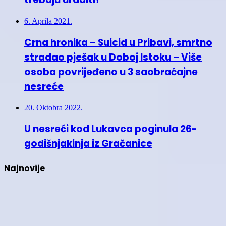
6. Aprila 2021.
Crna hronika – Suicid u Pribavi, smrtno
stradao pješak u Doboj Istoku – Više
osoba povrijeđeno u 3 saobraćajne
nesreće
20. Oktobra 2022.
U nesreći kod Lukavca poginula 26-
godišnjakinja iz Gračanice
Najnovije