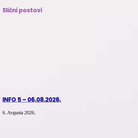
on
on
on
(Opens
Facebook
Twitter
LinkedIn
in
Slični postovi
(Opens
(Opens
(Opens
new
in
in
in
window)
new
new
new
window)
window)
window)
INFO 5 – 06.08.2026.
6. Avgusta 2026.