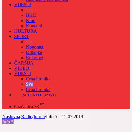
VIJESTI
Sve
BKC
Kino
Koncerti
KULTURA
SPORT
Sve
Nogomet
Odbojka
Rukomet
ČARŠIJA
VIDEO
VIJESTI
Crna hronika
Sve
Crna hronika
SLUŠAJTE UŽIVO
℃
Gračanica
33
Naslovna
/
Radio
/
Info 5
/
Info 5 – 15.07.2019
Info 5