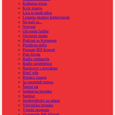
Kulturna scena
Kviz znanja
Lica iz nasih ulica
Listamo stranice knjizevnosti
Na kafi sa...
Novosti
Od posla čaršija
Otvoreni studio
Podcast sa Kenanom
Pozitivna priča
Poznate BH licnosti
Puls života
Radio ordinacija
Radio razglednica
Razgovor s povodom
Riječ više
Riznica znanja
Sa sportskih terena
Šareni sat
Sedmicna hronika
Spektar
Srednjoškolci na talasu
Vijećnićka hronika
Vjerski program
Znamenite BH ličnosti