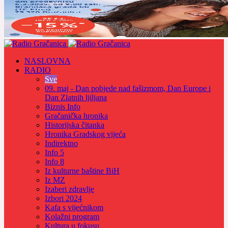
NASLOVNA
RADIO
Sve
09. maj - Dan pobjede nad fašizmom, Dan Europe i
Dan Zlatnih ljiljana
Biznis Info
Gračanička hronika
Historijska čitanka
Hronika Gradskog vijeća
Indirektno
Info 5
Info 8
Iz kulturne baštine BiH
Iz MZ
Izaberi zdravlje
Izbori 2024
Kafa s vijećnikom
Kolažni program
Kultura u fokusu