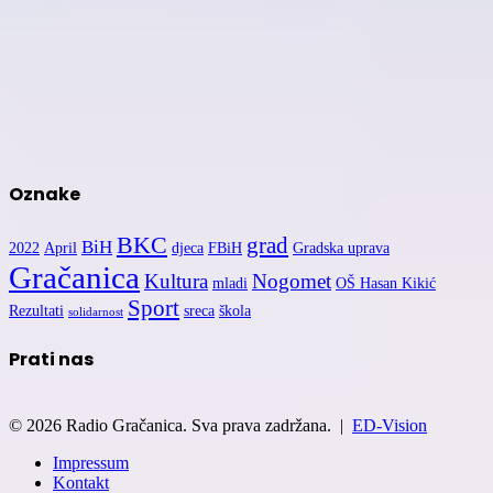
Oznake
BKC
grad
BiH
2022
April
djeca
FBiH
Gradska uprava
Gračanica
Kultura
Nogomet
mladi
OŠ Hasan Kikić
Sport
Rezultati
sreca
škola
solidarnost
Prati nas
© 2026 Radio Gračanica. Sva prava zadržana. |
ED-Vision
Impressum
Kontakt